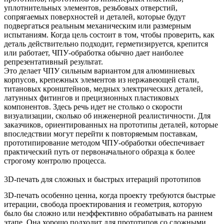
уплотнительных элементов, резьбовых отверстий,
сопрягаемых поверхностей и деталей, которые будут
подвергаться реальным механическим или размерным
испытаниям. Когда цель состоит в том, чтобы проверить, как
деталь действительно подходит, герметизируется, крепится
или работает, ЧПУ-обработка обычно дает наиболее
репрезентативный результат.
Это делает ЧПУ сильным вариантом для алюминиевых
корпусов, крепежных элементов из нержавеющей стали,
титановых кронштейнов, медных электрических деталей,
латунных фитингов и прецизионных пластиковых
компонентов. Здесь речь идет не столько о скорости
визуализации, сколько об инженерной реалистичности. Для
заказчиков, ориентированных на прототипы деталей, которые
впоследствии могут перейти к повторяемым поставкам,
прототипирование методом ЧПУ-обработки
обеспечивает
практический путь от первоначального образца к более
строгому контролю процесса.
3D-печать для сложных и быстрых итераций прототипов
3D-печать особенно ценна, когда проекту требуются быстрые
итерации, свобода проектирования и геометрия, которую
было бы сложно или неэффективно обрабатывать на раннем
этапе. Она хорошо подходит для прототипов со сложными