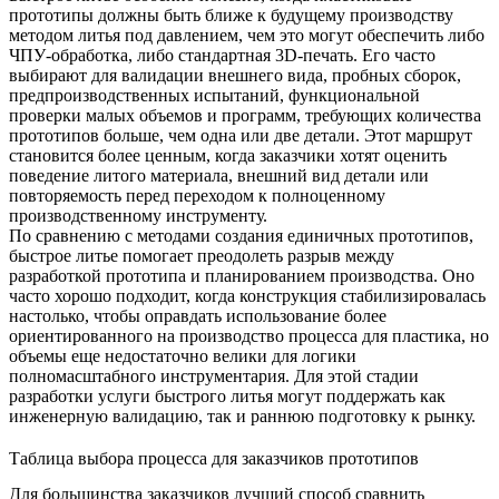
прототипы должны быть ближе к будущему производству
методом литья под давлением, чем это могут обеспечить либо
ЧПУ-обработка, либо стандартная 3D-печать. Его часто
выбирают для валидации внешнего вида, пробных сборок,
предпроизводственных испытаний, функциональной
проверки малых объемов и программ, требующих количества
прототипов больше, чем одна или две детали. Этот маршрут
становится более ценным, когда заказчики хотят оценить
поведение литого материала, внешний вид детали или
повторяемость перед переходом к полноценному
производственному инструменту.
По сравнению с методами создания единичных прототипов,
быстрое литье помогает преодолеть разрыв между
разработкой прототипа и планированием производства. Оно
часто хорошо подходит, когда конструкция стабилизировалась
настолько, чтобы оправдать использование более
ориентированного на производство процесса для пластика, но
объемы еще недостаточно велики для логики
полномасштабного инструментария. Для этой стадии
разработки
услуги быстрого литья
могут поддержать как
инженерную валидацию, так и раннюю подготовку к рынку.
Таблица выбора процесса для заказчиков прототипов
Для большинства заказчиков лучший способ сравнить