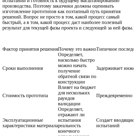
испытаний и готовность к будущему масштабированию
производства. Поэтому заказчики должны оценивать
изготовление прототипов как поэтапный путь принятия
решений. Вопрос не просто в том, какой процесс самый
быстрый, а в том, какой процесс даст наиболее полезный
результат для текущей фазы проекта и следующей за ней фазы.
Фактор принятия решения
Почему это важно
Типичное последс
Определяет,
насколько быстро
можно начать
Сроки выполнения
Задерживает инже
получение
обратной связи по
конструкции
Влияет на бюджет
для нескольких
Стоимость прототипа
Преждевременно р
раундов
валидации
Определяет,
отражают ли
Эксплуатационные
испытания
Создает вводящие 
характеристики материала
реальность
испытаний
конечного