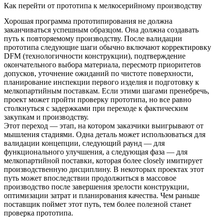
Как перейти от прототипа к мелкосерийному производству
Хорошая программа прототипирования не должна
заканчиваться успешным образцом. Она должна создавать
путь к повторяемому производству. После валидации
прототипа следующие шаги обычно включают корректировку
DFM (технологичности конструкции), подтверждение
окончательного выбора материала, пересмотр приоритетов
допусков, уточнение ожиданий по чистоте поверхности,
планирование инспекции первого изделия и подготовку к
мелкопартийным поставкам. Если этими шагами пренебречь,
проект может пройти проверку прототипа, но все равно
столкнуться с задержками при переходе к фактическим
закупкам и производству.
Этот переход — этап, на котором заказчики выигрывают от
мышления стадиями. Одна деталь может использоваться для
валидации концепции, следующий раунд — для
функционального улучшения, а следующая фаза — для
мелкопартийной поставки, которая более closely имитирует
производственную дисциплину. В некоторых проектах этот
путь может впоследствии продолжиться в
массовое
производство
после завершения зрелости конструкции,
оптимизации затрат и планирования качества. Чем раньше
поставщик поймет этот путь, тем более полезной станет
проверка прототипа.