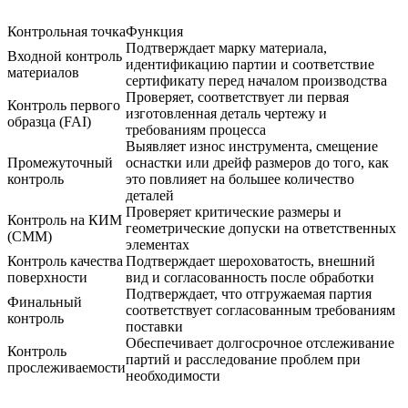
Контрольная точка
Функция
Подтверждает марку материала,
Входной контроль
идентификацию партии и соответствие
материалов
сертификату перед началом производства
Проверяет, соответствует ли первая
Контроль первого
изготовленная деталь чертежу и
образца (FAI)
требованиям процесса
Выявляет износ инструмента, смещение
Промежуточный
оснастки или дрейф размеров до того, как
контроль
это повлияет на большее количество
деталей
Проверяет критические размеры и
Контроль на КИМ
геометрические допуски на ответственных
(CMM)
элементах
Контроль качества
Подтверждает шероховатость, внешний
поверхности
вид и согласованность после обработки
Подтверждает, что отгружаемая партия
Финальный
соответствует согласованным требованиям
контроль
поставки
Обеспечивает долгосрочное отслеживание
Контроль
партий и расследование проблем при
прослеживаемости
необходимости