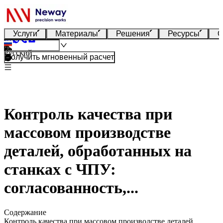
Услуги
Материалы
Решения
Ресурсы
О
Русский
Получить мгновенный расчет
Контроль качества при
массовом производстве
деталей, обработанных на
станках с ЧПУ:
согласованность,...
Содержание
Контроль качества при массовом производстве деталей,