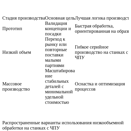
Стадия производства
Основная цель
Лучшая логика производст
Валидация
Быстрая обработка,
Прототип
концепции и
ориентированная на образ
посадки
Переход к
рынку или
Гибкое серийное
повторные
Низкий объем
производство на станках с
поставки
ЧПУ
малыми
партиями
Масштабирова
ние
стабильных
Массовое
Оснастка и оптимизация
деталей с
производство
процессов
минимальной
удельной
стоимостью
Распространенные варианты использования низкообъемной
обработки на станках с ЧПУ