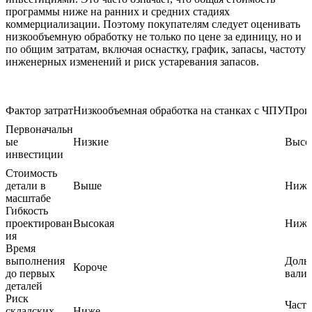
программы ниже на ранних и средних стадиях
коммерциализации. Поэтому покупателям следует оценивать
низкообъемную обработку не только по цене за единицу, но и
по общим затратам, включая оснастку, график, запасы, частоту
инженерных изменений и риск устаревания запасов.
Фактор затрат
Низкообъемная обработка на станках с ЧПУ
Произ
Первоначальн
ые
Низкие
Высо
инвестиции
Стоимость
детали в
Выше
Ниже
масштабе
Гибкость
проектирован
Высокая
Ниже 
ия
Время
выполнения
Дольш
Короче
до первых
валид
деталей
Риск
Часто
складских
Ниже