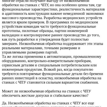
Многие отрасли получают выгоду от низкообъемной
обработки на станках с ЧПУ, но она особенно ценна там, где
функциональные характеристики, реалистичность материалов
и адаптивность конструкции важнее немедленной экономики
массового производства. Разработка медицинских устройств
является ярким примером. В программах по
медицинским
устройствам
командам часто требуются функциональные
прототипы, пилотные образцы, партии инженерной
валидации и контролируемое раннее производство до того,
как путь разработки и утверждения будет полностью
завершен. Низкообъемная обработка поддерживает эти этапы
реальными материалами, точными размерами и
управляемыми размерами партий.
Та же логика применима к автоматизации, промышленному
оборудованию, контрольно-измерительным приборам,
сервисным деталям и специальным потребительским или
инженерным продуктам. Всякий раз, когда покупателю
требуются повторяемые функциональные детали без бремени
ранних инвестиций в оснастку, низкообъемная обработка на
станках с ЧПУ становится сильным вариантом снабжения.
Может ли низкообъемная обработка на станках с ЧПУ
обеспечить жесткие допуски и стабильное качество?
Да. Низкообъемная обработка на станках с ЧПУ все еще