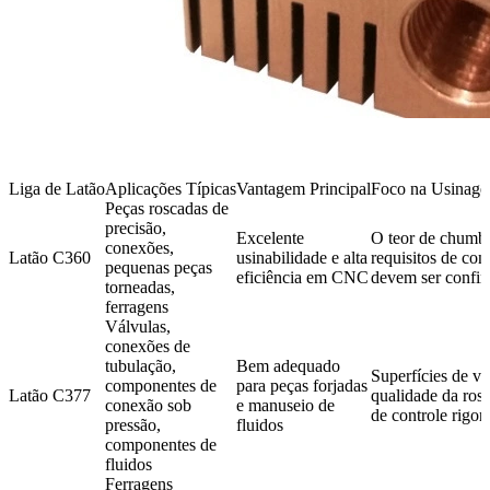
Liga de Latão
Aplicações Típicas
Vantagem Principal
Foco na Usinage
Peças roscadas de
precisão,
Excelente
O teor de chumbo
conexões,
Latão C360
usinabilidade e alta
requisitos de co
pequenas peças
eficiência em CNC
devem ser confi
torneadas,
ferragens
Válvulas,
conexões de
tubulação,
Bem adequado
Superfícies de v
componentes de
para peças forjadas
Latão C377
qualidade da ros
conexão sob
e manuseio de
de controle rigor
pressão,
fluidos
componentes de
fluidos
Ferragens