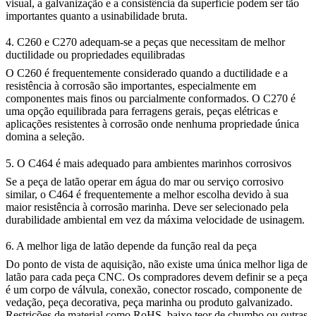
visual, a galvanização e a consistência da superfície podem ser tão
importantes quanto a usinabilidade bruta.
4. C260 e C270 adequam-se a peças que necessitam de melhor
ductilidade ou propriedades equilibradas
O C260 é frequentemente considerado quando a ductilidade e a
resistência à corrosão são importantes, especialmente em
componentes mais finos ou parcialmente conformados. O C270 é
uma opção equilibrada para ferragens gerais, peças elétricas e
aplicações resistentes à corrosão onde nenhuma propriedade única
domina a seleção.
5. O C464 é mais adequado para ambientes marinhos corrosivos
Se a peça de latão operar em água do mar ou serviço corrosivo
similar, o C464 é frequentemente a melhor escolha devido à sua
maior resistência à corrosão marinha. Deve ser selecionado pela
durabilidade ambiental em vez da máxima velocidade de usinagem.
6. A melhor liga de latão depende da função real da peça
Do ponto de vista de aquisição, não existe uma única melhor liga de
latão para cada peça CNC. Os compradores devem definir se a peça
é um corpo de válvula, conexão, conector roscado, componente de
vedação, peça decorativa, peça marinha ou produto galvanizado.
Restrições de material como RoHS, baixo teor de chumbo ou outras