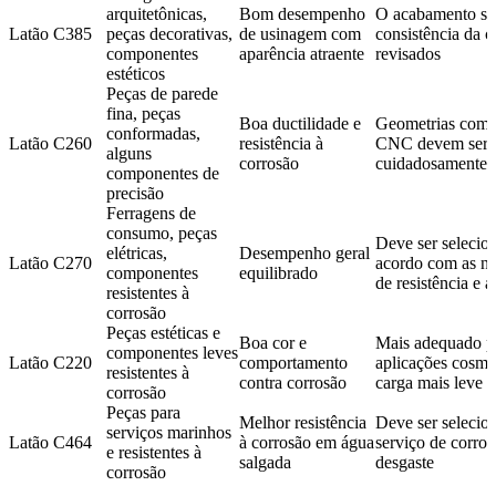
arquitetônicas,
Bom desempenho
O acabamento sup
Latão C385
peças decorativas,
de usinagem com
consistência da 
componentes
aparência atraente
revisados
estéticos
Peças de parede
fina, peças
Boa ductilidade e
Geometrias comp
conformadas,
Latão C260
resistência à
CNC devem ser a
alguns
corrosão
cuidadosamente
componentes de
precisão
Ferragens de
consumo, peças
Deve ser selecio
elétricas,
Desempenho geral
Latão C270
acordo com as ne
componentes
equilibrado
de resistência e
resistentes à
corrosão
Peças estéticas e
Boa cor e
Mais adequado p
componentes leves
Latão C220
comportamento
aplicações cosmé
resistentes à
contra corrosão
carga mais leve
corrosão
Peças para
Melhor resistência
Deve ser selecio
serviços marinhos
Latão C464
à corrosão em água
serviço de corro
e resistentes à
salgada
desgaste
corrosão