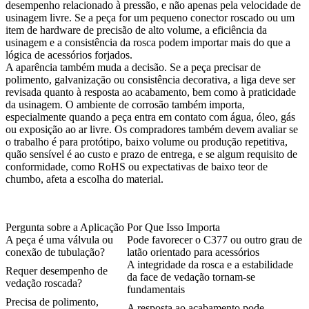
desempenho relacionado à pressão, e não apenas pela velocidade de
usinagem livre. Se a peça for um pequeno conector roscado ou um
item de hardware de precisão de alto volume, a eficiência da
usinagem e a consistência da rosca podem importar mais do que a
lógica de acessórios forjados.
A aparência também muda a decisão. Se a peça precisar de
polimento, galvanização ou consistência decorativa, a liga deve ser
revisada quanto à resposta ao acabamento, bem como à praticidade
da usinagem. O ambiente de corrosão também importa,
especialmente quando a peça entra em contato com água, óleo, gás
ou exposição ao ar livre. Os compradores também devem avaliar se
o trabalho é para protótipo, baixo volume ou produção repetitiva,
quão sensível é ao custo e prazo de entrega, e se algum requisito de
conformidade, como RoHS ou expectativas de baixo teor de
chumbo, afeta a escolha do material.
Pergunta sobre a Aplicação
Por Que Isso Importa
A peça é uma válvula ou
Pode favorecer o C377 ou outro grau de
conexão de tubulação?
latão orientado para acessórios
A integridade da rosca e a estabilidade
Requer desempenho de
da face de vedação tornam-se
vedação roscada?
fundamentais
Precisa de polimento,
A resposta ao acabamento pode