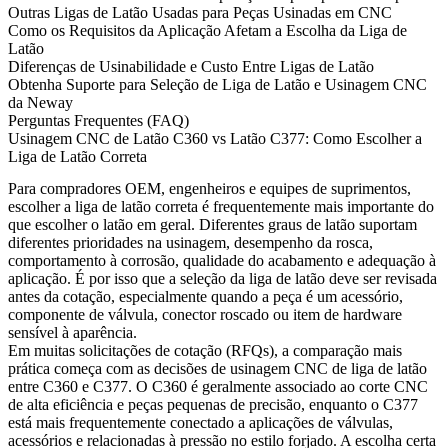
Outras Ligas de Latão Usadas para Peças Usinadas em CNC
Como os Requisitos da Aplicação Afetam a Escolha da Liga de
Latão
Diferenças de Usinabilidade e Custo Entre Ligas de Latão
Obtenha Suporte para Seleção de Liga de Latão e Usinagem CNC
da Neway
Perguntas Frequentes (FAQ)
Usinagem CNC de Latão C360 vs Latão C377: Como Escolher a
Liga de Latão Correta
Para compradores OEM, engenheiros e equipes de suprimentos,
escolher a liga de latão correta é frequentemente mais importante do
que escolher o latão em geral. Diferentes graus de latão suportam
diferentes prioridades na usinagem, desempenho da rosca,
comportamento à corrosão, qualidade do acabamento e adequação à
aplicação. É por isso que a seleção da liga de latão deve ser revisada
antes da cotação, especialmente quando a peça é um acessório,
componente de válvula, conector roscado ou item de hardware
sensível à aparência.
Em muitas solicitações de cotação (RFQs), a comparação mais
prática começa com as decisões de
usinagem CNC de liga de latão
entre C360 e C377. O C360 é geralmente associado ao corte CNC
de alta eficiência e peças pequenas de precisão, enquanto o C377
está mais frequentemente conectado a aplicações de válvulas,
acessórios e relacionadas à pressão no estilo forjado. A escolha certa