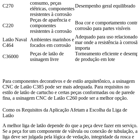
consumo, peças
C270
Desempenho geral equilibrado
elétricas, componentes
resistentes à corrosão
Peças de aparência e
Boa cor e comportamento contra
C220
componentes
corrosão para partes visíveis
resistentes à corrosão
Adequado para uso relacionado 
Latão Naval
Ambientes marinhos e
mar onde a resistência à corrosão
C464
focados em corrosão
importa
Peças de latão de
Torneamento eficiente e desemp
C36000
usinagem livre
de produção em lote
Para componentes decorativos e de estilo arquitetônico, a
usinagem
CNC de Latão C385
pode ser mais adequada. Para requisitos no
estilo de latão de cartucho e certas peças conformadas ou de parede
fina, a
usinagem CNC de Latão C260
pode ser a melhor opção.
Como os Requisitos da Aplicação Afetam a Escolha da Liga de
Latão
A melhor liga de latão depende do que a peça deve fazer em serviço.
Se a peça for um componente de válvula ou conexão de tubulação, a
liga deve ser julgada pela lógica de vedação, integridade da rosca e