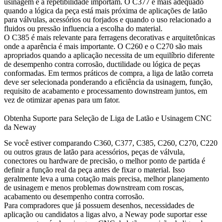
usinagem e a repetibilidade importam. O C377 é mais adequado
quando a lógica da peça está mais próxima de aplicações de latão
para válvulas, acessórios ou forjados e quando o uso relacionado a
fluidos ou pressão influencia a escolha do material.
O C385 é mais relevante para ferragens decorativas e arquitetônicas
onde a aparência é mais importante. O C260 e o C270 são mais
apropriados quando a aplicação necessita de um equilíbrio diferente
de desempenho contra corrosão, ductilidade ou lógica de peças
conformadas. Em termos práticos de compra, a liga de latão correta
deve ser selecionada ponderando a eficiência da usinagem, função,
requisito de acabamento e processamento downstream juntos, em
vez de otimizar apenas para um fator.
Obtenha Suporte para Seleção de Liga de Latão e Usinagem CNC
da Neway
Se você estiver comparando C360, C377, C385, C260, C270, C220
ou outros graus de latão para acessórios, peças de válvula,
conectores ou hardware de precisão, o melhor ponto de partida é
definir a função real da peça antes de fixar o material. Isso
geralmente leva a uma cotação mais precisa, melhor planejamento
de usinagem e menos problemas downstream com roscas,
acabamento ou desempenho contra corrosão.
Para compradores que já possuem desenhos, necessidades de
aplicação ou candidatos a ligas alvo, a Neway pode suportar esse