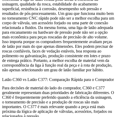
usinagem, qualidade da rosca, estabilidade do acabamento
superficial, resistência à corrosão, desempenho sob pressão e
resultados de pós-processamento. Um grau que funciona muito bem
no torneamento CNC rápido pode não ser a melhor escolha para um
corpo de válvula, um acessório forjado ou uma parte de conexão
relacionada a fluidos. Da mesma forma, uma liga de latão adequada
para encanamento ou hardware de pressão pode não ser a opção
mais econômica para peças roscadas de precisão de alto volume.
Isso importa porque os compradores frequentemente avaliam peças
de latão por mais do que apenas dimensões. Eles podem precisar de
roscas confiáveis, faces de vedação estáveis, boa resposta ao
polimento ou galvanização, produção consistente em lotes e prazo
de entrega prático. Portanto, a melhor escolha de material vem da
correspondência da liga à função real da peça e à rota de produção,
não apenas selecionando um grau de latão familiar por hábito.
Latão C360 vs Latão C377: Comparação Rápida para o Comprador
Para decisões de material do lado do comprador, C360 e C377
geralmente representam duas prioridades de fabricação diferentes. O
C360 é frequentemente preferido quando a eficiência da usinagem,
o torneamento de precisão e a produção de roscas são mais
importantes. O C377 é mais relevante quando a peça está mais
próxima da lógica de aplicação de válvulas, acessórios, forjados ou
relacionados à pressão.