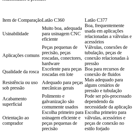
Item de Comparação
Latão C360
Latão C377
Boa, frequentemente
Muito boa, adequada
usada em aplicações
Usinabilidade
para usinagem CNC
relacionadas a válvulas e
eficiente
acessórios
Peças pequenas de
Válvulas, conexões de
precisão, peças
tubulação, peças de
Aplicações comuns
roscadas, conectores,
conexão relacionadas à
hardware
pressão
Excelente para peças
Boa para recursos de
Qualidade da rosca
roscadas em lote
conexão de fluidos
Mais adequado para
Resistência ou uso
Adequado para peças
alguns cenários de
sob pressão
mecânicas gerais
pressão e tubulação
Polimento e
Pode ser pós-processado
Acabamento
galvanização são
dependendo da
superficial
comumente usados
necessidade da aplicação
Escolha primeiro para
Escolha primeiro para
Orientação ao
usinagem eficiente e
válvulas, acessórios e
comprador
peças pequenas de
peças de conexão no
precisão
estilo forjado