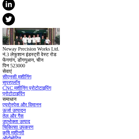
Neway Precision Works Ltd.
नं.3 लेफुशान इंडस्ट्री वेस्ट रोड
फेंगगांग, डोंगगुआन, चीन
पिन 523000
सेवाएं
सीएनसी मशीनिंग
सुपरएलॉय
CNC मशीनिंग प्रोटोटाइपिंग
प्रोटोटाइपिंग
समाधान
एयरोस्पेस और विमानन
ऊर्जा उत्पादन
तेल और गैस
उपभोक्ता उत्पाद
चिकित्सा उपकरण
कृषि मशीनरी
ऑटोमोटिव