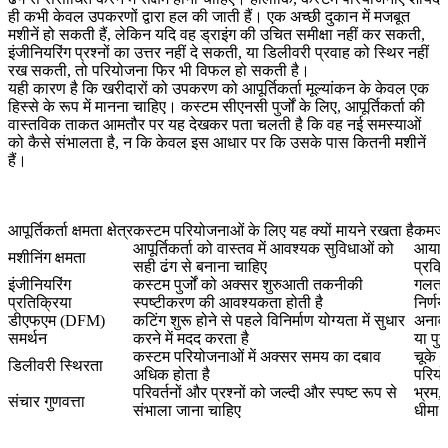
ही कभी केवल उपकरणों द्वारा हल की जाती हैं। एक अच्छी दुकान में मजबूत
मशीनें हो सकती हैं, लेकिन यदि वह ड्राइंग की उचित समीक्षा नहीं कर सकती,
इंजीनियरिंग प्रश्नों का उत्तर नहीं दे सकती, या डिलीवरी प्रवाह को स्थिर नहीं
रख सकती, तो परियोजना फिर भी विफल हो सकती है।
यही कारण है कि खरीदारों को उपकरण को आपूर्तिकर्ता मूल्यांकन के केवल एक
हिस्से के रूप में मानना चाहिए। कस्टम सीएनसी पुर्जों के लिए, आपूर्तिकर्ता की
वास्तविक ताकत आमतौर पर यह देखकर पता चलती है कि वह नई समस्याओं
को कैसे संभालता है, न कि केवल इस आधार पर कि उसके पास कितनी मशीनें
हैं।
आपूर्तिकर्ता क्षमता क्षेत्र
कस्टम परियोजनाओं के लिए यह क्यों मायने रखता है
कमजोर
आपूर्तिकर्ता को वास्तव में आवश्यक सुविधाओं को
आयाम
मशीनिंग क्षमता
सही ढंग से बनाना चाहिए
प्रक्र
इंजीनियरिंग
कस्टम पुर्जों को अक्सर शुरुआती तकनीकी
गलत ध
प्रतिक्रिया
स्पष्टीकरण की आवश्यकता होती है
निर्णय
डीएफएम (DFM)
कटिंग शुरू होने से पहले विनिर्माण योग्यता में सुधार
अनावश
समर्थन
करने में मदद करता है
या पुन
कस्टम परियोजनाओं में अक्सर समय का दबाव
चूके 
डिलीवरी स्थिरता
अधिक होता है
परियोज
परिवर्तनों और प्रश्नों को जल्दी और स्पष्ट रूप से
भ्रम,
संचार गुणवत्ता
संभाला जाना चाहिए
धीमा 