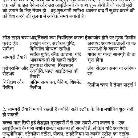
एक सही फ़ाइल पैकेज और उस आपूर्तिकर्ता के साथ शुरू होती है जो जल्दी मुद्दों
को उठाने के लिए तैयार हो। वह शुरुआती समीक्षा अक्सर बाद में सुधार करने की
कोशिश करने की तुलना में अधिक समय बचाती है।
लीड टाइम चरण
आपूर्तिकर्ता क्या नियंत्रित करता है
कमजोर होने पर मुख्य डिलीव
फ्रंट-एंड
ड्राइंग जांच, संशोधन पुष्टि,
अस्पष्ट आवश्यकताओं या गल
समीक्षा
विनिर्माण योग्यता समीक्षा
धारणाओं के कारण देरी
स्टॉक पुष्टि, ब्लैंक काटना, यदि
गायब या गलत सामग्री के कार
सामग्री तैयारी
आवश्यक हो तो बाहरी खरीद
शुरू होना
टूलपाथ योजना, फिक्स्चर
प्रोग्रामिंग और
लंबा सेटअप समय या अस्थिर
रणनीति, पहले आइटिकल की
सेटअप
रन
तैयारी
निरीक्षण और
अंतिम सत्यापन, पैकिंग, शिपमेंट
रिलीज चरण में तैयार पार्ट्स में 
शिपिंग
रिलीज
2. सामग्री तैयारी मायने रखती है क्योंकि सही स्टॉक के बिना मशीनिंग शुरू नहीं
हो सकती
कच्चा माल छिपी हुई शेड्यूल ड्राइवरों में से एक सबसे आम कारण है। एक
आपूर्तिकर्ता के पास मशीन क्षमता उपलब्ध हो सकती है, लेकिन यदि आवश्यक
एल्यूमीनियम, स्टेनलेस स्टील, पीतल, टाइटेनियम या कार्बन स्टील का स्टॉक