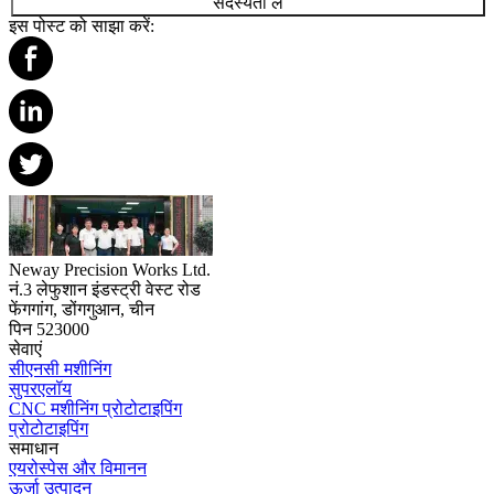
सदस्यता लें
इस पोस्ट को साझा करें:
Neway Precision Works Ltd.
नं.3 लेफुशान इंडस्ट्री वेस्ट रोड
फेंगगांग, डोंगगुआन, चीन
पिन 523000
सेवाएं
सीएनसी मशीनिंग
सुपरएलॉय
CNC मशीनिंग प्रोटोटाइपिंग
प्रोटोटाइपिंग
समाधान
एयरोस्पेस और विमानन
ऊर्जा उत्पादन