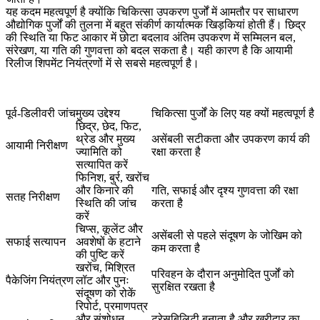
यह कदम महत्वपूर्ण है क्योंकि चिकित्सा उपकरण पुर्जों में आमतौर पर साधारण
औद्योगिक पुर्जों की तुलना में बहुत संकीर्ण कार्यात्मक खिड़कियां होती हैं। छिद्र
की स्थिति या फिट आकार में छोटा बदलाव अंतिम उपकरण में सम्मिलन बल,
संरेखण, या गति की गुणवत्ता को बदल सकता है। यही कारण है कि आयामी
रिलीज शिपमेंट नियंत्रणों में से सबसे महत्वपूर्ण है।
पूर्व-डिलीवरी जांच
मुख्य उद्देश्य
चिकित्सा पुर्जों के लिए यह क्यों महत्वपूर्ण है
छिद्र, छेद, फिट,
थ्रेड और मुख्य
असेंबली सटीकता और उपकरण कार्य की
आयामी निरीक्षण
ज्यामिति को
रक्षा करता है
सत्यापित करें
फिनिश, बुर्र, खरोंच
और किनारे की
गति, सफाई और दृश्य गुणवत्ता की रक्षा
सतह निरीक्षण
स्थिति की जांच
करता है
करें
चिप्स, कूलेंट और
असेंबली से पहले संदूषण के जोखिम को
सफाई सत्यापन
अवशेषों के हटाने
कम करता है
की पुष्टि करें
खरोंच, मिश्रित
परिवहन के दौरान अनुमोदित पुर्जों को
पैकेजिंग नियंत्रण
लॉट और पुनः
सुरक्षित रखता है
संदूषण को रोकें
रिपोर्ट, प्रमाणपत्र
और संशोधन
ट्रेसबिलिटी बनाता है और खरीदार का