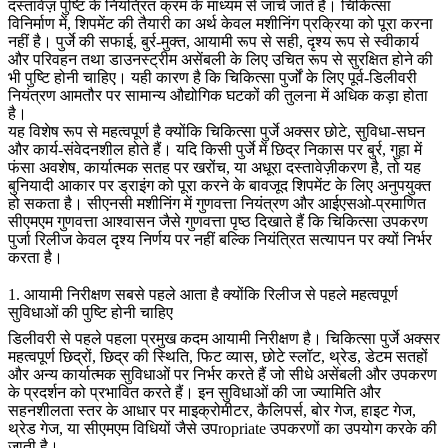
दस्तावेज़ पुष्टि के नियंत्रित क्रम के माध्यम से जांचे जाते हैं। चिकित्सा
विनिर्माण में, शिपमेंट की तैयारी का अर्थ केवल मशीनिंग प्रक्रिया को पूरा करना
नहीं है। पुर्जे की सफाई, बुर्र-मुक्त, आयामी रूप से सही, दृश्य रूप से स्वीकार्य
और परिवहन तथा डाउनस्ट्रीम असेंबली के लिए उचित रूप से सुरक्षित होने की
भी पुष्टि होनी चाहिए। यही कारण है कि चिकित्सा पुर्जों के लिए पूर्व-डिलीवरी
नियंत्रण आमतौर पर सामान्य औद्योगिक घटकों की तुलना में अधिक कड़ा होता
है।
यह विशेष रूप से महत्वपूर्ण है क्योंकि चिकित्सा पुर्जे अक्सर छोटे, सुविधा-सघन
और कार्य-संवेदनशील होते हैं। यदि किसी पुर्जे में छिद्र निकास पर बुर्र, गुहा में
फंसा अवशेष, कार्यात्मक सतह पर खरोंच, या अधूरा दस्तावेज़ीकरण है, तो यह
बुनियादी आकार पर ड्राइंग को पूरा करने के बावजूद शिपमेंट के लिए अनुपयुक्त
हो सकता है।
सीएनसी मशीनिंग में गुणवत्ता नियंत्रण
और
आईएसओ-प्रमाणित
सीएमएम गुणवत्ता आश्वासन
जैसे गुणवत्ता पृष्ठ दिखाते हैं कि चिकित्सा उपकरण
पुर्जा रिलीज केवल दृश्य निर्णय पर नहीं बल्कि नियंत्रित सत्यापन पर क्यों निर्भर
करता है।
1. आयामी निरीक्षण सबसे पहले आता है क्योंकि रिलीज से पहले महत्वपूर्ण
सुविधाओं की पुष्टि होनी चाहिए
डिलीवरी से पहले पहला प्रमुख कदम आयामी निरीक्षण है। चिकित्सा पुर्जे अक्सर
महत्वपूर्ण छिद्रों, छिद्र की स्थिति, फिट व्यास, छोटे स्लॉट, थ्रेड, डेटम सतहों
और अन्य कार्यात्मक सुविधाओं पर निर्भर करते हैं जो सीधे असेंबली और उपकरण
के प्रदर्शन को प्रभावित करते हैं। इन सुविधाओं की जा ज्यामिति और
सहनशीलता स्तर के आधार पर माइक्रोमीटर, कैलिपर्स, बोर गेज, हाइट गेज,
थ्रेड गेज, या सीएमएम विधियों जैसे उपropriate उपकरणों का उपयोग करके की
जाती है।