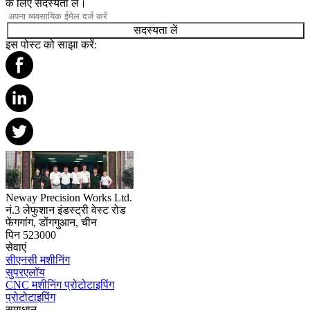
के लिए सदस्यता लें।
सदस्यता लें
इस पोस्ट को साझा करें:
Neway Precision Works Ltd.
नं.3 लेफुशान इंडस्ट्री वेस्ट रोड
फेंगगांग, डोंगगुआन, चीन
पिन 523000
सेवाएं
सीएनसी मशीनिंग
सुपरएलॉय
CNC मशीनिंग प्रोटोटाइपिंग
प्रोटोटाइपिंग
समाधान