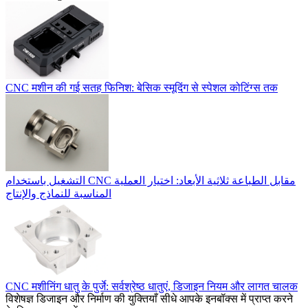
CNC मशीन की गई सतह फिनिश: बेसिक स्मूदिंग से स्पेशल कोटिंग्स तक
التشغيل باستخدام CNC مقابل الطباعة ثلاثية الأبعاد: اختيار العملية
المناسبة للنماذج والإنتاج
CNC मशीनिंग धातु के पुर्जे: सर्वश्रेष्ठ धातुएं, डिजाइन नियम और लागत चालक
विशेषज्ञ डिजाइन और निर्माण की युक्तियाँ सीधे आपके इनबॉक्स में प्राप्त करने