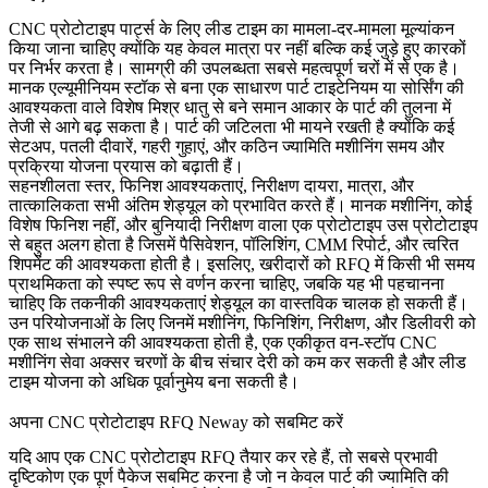
CNC प्रोटोटाइप पार्ट्स के लिए लीड टाइम का मामला-दर-मामला मूल्यांकन
किया जाना चाहिए क्योंकि यह केवल मात्रा पर नहीं बल्कि कई जुड़े हुए कारकों
पर निर्भर करता है। सामग्री की उपलब्धता सबसे महत्वपूर्ण चरों में से एक है।
मानक एल्यूमीनियम स्टॉक से बना एक साधारण पार्ट टाइटेनियम या सोर्सिंग की
आवश्यकता वाले विशेष मिश्र धातु से बने समान आकार के पार्ट की तुलना में
तेजी से आगे बढ़ सकता है। पार्ट की जटिलता भी मायने रखती है क्योंकि कई
सेटअप, पतली दीवारें, गहरी गुहाएं, और कठिन ज्यामिति मशीनिंग समय और
प्रक्रिया योजना प्रयास को बढ़ाती हैं।
सहनशीलता स्तर, फिनिश आवश्यकताएं, निरीक्षण दायरा, मात्रा, और
तात्कालिकता सभी अंतिम शेड्यूल को प्रभावित करते हैं। मानक मशीनिंग, कोई
विशेष फिनिश नहीं, और बुनियादी निरीक्षण वाला एक प्रोटोटाइप उस प्रोटोटाइप
से बहुत अलग होता है जिसमें पैसिवेशन, पॉलिशिंग, CMM रिपोर्ट, और त्वरित
शिपमेंट की आवश्यकता होती है। इसलिए, खरीदारों को RFQ में किसी भी समय
प्राथमिकता को स्पष्ट रूप से वर्णन करना चाहिए, जबकि यह भी पहचानना
चाहिए कि तकनीकी आवश्यकताएं शेड्यूल का वास्तविक चालक हो सकती हैं।
उन परियोजनाओं के लिए जिनमें मशीनिंग, फिनिशिंग, निरीक्षण, और डिलीवरी को
एक साथ संभालने की आवश्यकता होती है, एक एकीकृत
वन-स्टॉप CNC
मशीनिंग सेवा
अक्सर चरणों के बीच संचार देरी को कम कर सकती है और लीड
टाइम योजना को अधिक पूर्वानुमेय बना सकती है।
अपना CNC प्रोटोटाइप RFQ Neway को सबमिट करें
यदि आप एक CNC प्रोटोटाइप RFQ तैयार कर रहे हैं, तो सबसे प्रभावी
दृष्टिकोण एक पूर्ण पैकेज सबमिट करना है जो न केवल पार्ट की ज्यामिति की