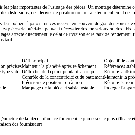
s les plus importantes de l'usinage des pièces. Un montage détermine co
s distorsions, des dérives de position ou un transfert incohérent des r
ge. Les boîtiers à parois minces nécessitent souvent de grandes zones d
tites pièces de précision peuvent nécessiter des mors doux ou des nids p
s affecte directement le délai de livraison et le taux de rendement. 
us tard.
Défi principal
Objectif de cont
ion précises
Maintenir la planéité après relâchement
Références stable
e type vide
Déflexion de la paroi pendant la coupe
Réduire la disto
Contrôle de la concentricité et du battement
Maintenir la pré
Précision de position trou à trou
Réduire l'erreu
ide
Marquage de la pièce et saisie instable
Protéger l'appare
éométrie de la pièce influence fortement le processus le plus efficace e
raison des fournisseurs.