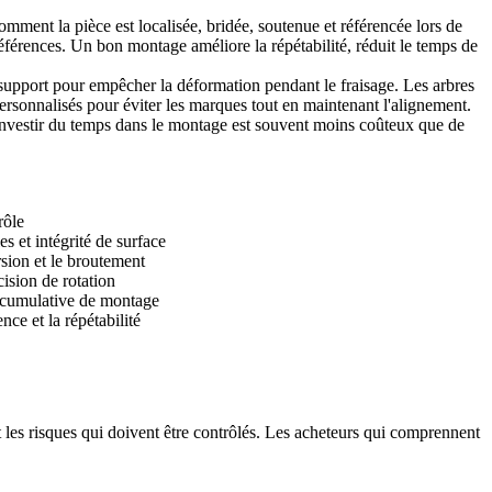
mment la pièce est localisée, bridée, soutenue et référencée lors de
éférences. Un bon montage améliore la répétabilité, réduit le temps de
e support pour empêcher la déformation pendant le fraisage. Les arbres
ersonnalisés pour éviter les marques tout en maintenant l'alignement.
Investir du temps dans le montage est souvent moins coûteux que de
rôle
s et intégrité de surface
rsion et le broutement
cision de rotation
r cumulative de montage
nce et la répétabilité
t les risques qui doivent être contrôlés. Les acheteurs qui comprennent