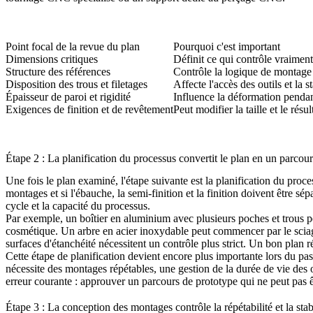
Point focal de la revue du plan
Pourquoi c'est important
Dimensions critiques
Définit ce qui contrôle vraiment
Structure des références
Contrôle la logique de montage e
Disposition des trous et filetages
Affecte l'accès des outils et la s
Épaisseur de paroi et rigidité
Influence la déformation pendan
Exigences de finition et de revêtement
Peut modifier la taille et le résu
Étape 2 : La planification du processus convertit le plan en un parcou
Une fois le plan examiné, l'étape suivante est la planification du proc
montages et si l'ébauche, la semi-finition et la finition doivent être s
cycle et la capacité du processus.
Par exemple, un boîtier en aluminium avec plusieurs poches et trous per
cosmétique. Un arbre en acier inoxydable peut commencer par le sciage, 
surfaces d'étanchéité nécessitent un contrôle plus strict. Un bon plan ré
Cette étape de planification devient encore plus importante lors du p
nécessite des montages répétables, une gestion de la durée de vie des ou
erreur courante : approuver un parcours de prototype qui ne peut pas êt
Étape 3 : La conception des montages contrôle la répétabilité et la stabi