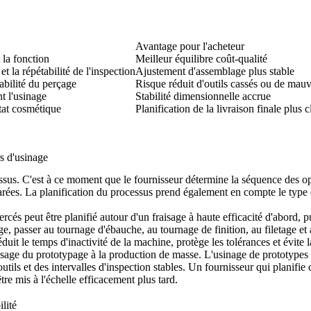
Avantage pour l'acheteur
 la fonction
Meilleur équilibre coût-qualité
t la répétabilité de l'inspection
Ajustement d'assemblage plus stable
tabilité du perçage
Risque réduit d'outils cassés ou de mau
t l'usinage
Stabilité dimensionnelle accrue
ltat cosmétique
Planification de la livraison finale plus c
rs d'usinage
essus. C'est à ce moment que le fournisseur détermine la séquence des opé
éparées. La planification du processus prend également en compte le type d
cés peut être planifié autour d'un fraisage à haute efficacité d'abord, pu
passer au tournage d'ébauche, au tournage de finition, au filetage et au c
duit le temps d'inactivité de la machine, protège les tolérances et évite 
assage du
prototypage
à la
production de masse
. L'usinage de prototypes p
tils et des intervalles d'inspection stables. Un fournisseur qui planifie
re mis à l'échelle efficacement plus tard.
lité