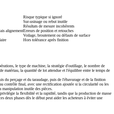
Risque typique si ignoré
Sur-usinage ou rebut inutile
Résultats de mesure incohérents
vais alignement
Erreurs de position et retouches
Voilage, broutement ou défauts de surface
laire
Hors tolérance après finition
rations, le type de machine, la stratégie d'outillage, le nombre de
e matériau, la quantité de lot attendue et l'équilibre entre le temps de
is du perçage et du taraudage, puis de l'ébavurage et de la finition
ontrôle final, avec une rectification ajoutée si la circularité ou les
la manipulation inutile des pièces.
rivilégie la flexibilité et la rapidité, tandis que la production de masse
 ces deux phases dès le début peut aider les acheteurs à éviter une