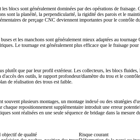
s et les blocs sont généralement dominées par des opérations de fraisage
 sont la planéité, la perpendicularité, la rigidité des parois et le mainti
plémentaires de
perçage CNC
deviennent importantes pour le contrôle du 
 les buses et les manchons sont généralement mieux adaptées au
tournage
lindriques. Le tournage est généralement plus efficace que le fraisage pou
 plutôt que par leur profil extérieur. Les collecteurs, les blocs fluides
on d'accès des outils, le rapport profondeur/diamètre du trou et le cont
lan de réalisation des trous est faible.
tent souvent plusieurs montages, un montage indexé ou des stratégies d'us
ar chaque repositionnement supplémentaire introduit une erreur potentiell
critiques sont réalisées en une seule séquence de bridage dans la mesure d
 objectif de qualité
Risque courant