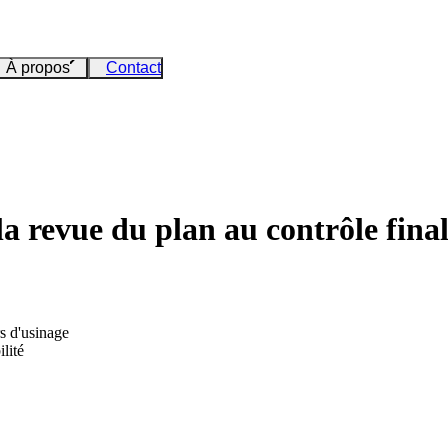
À propos
Contact
la revue du plan au contrôle fina
rs d'usinage
lité