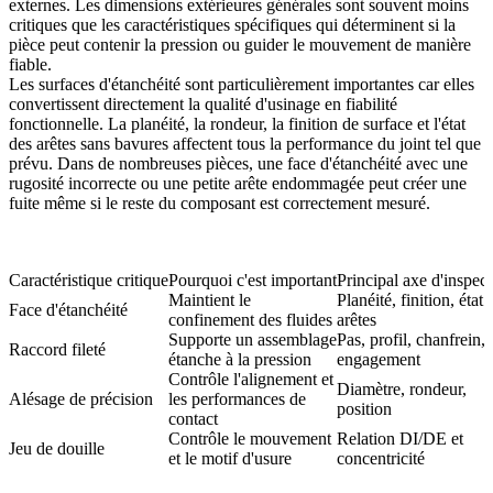
externes. Les dimensions extérieures générales sont souvent moins
critiques que les caractéristiques spécifiques qui déterminent si la
pièce peut contenir la pression ou guider le mouvement de manière
fiable.
Les surfaces d'étanchéité sont particulièrement importantes car elles
convertissent directement la qualité d'usinage en fiabilité
fonctionnelle. La planéité, la rondeur, la finition de surface et l'état
des arêtes sans bavures affectent tous la performance du joint tel que
prévu. Dans de nombreuses pièces, une face d'étanchéité avec une
rugosité incorrecte ou une petite arête endommagée peut créer une
fuite même si le reste du composant est correctement mesuré.
Caractéristique critique
Pourquoi c'est important
Principal axe d'inspec
Maintient le
Planéité, finition, état 
Face d'étanchéité
confinement des fluides
arêtes
Supporte un assemblage
Pas, profil, chanfrein,
Raccord fileté
étanche à la pression
engagement
Contrôle l'alignement et
Diamètre, rondeur,
Alésage de précision
les performances de
position
contact
Contrôle le mouvement
Relation DI/DE et
Jeu de douille
et le motif d'usure
concentricité