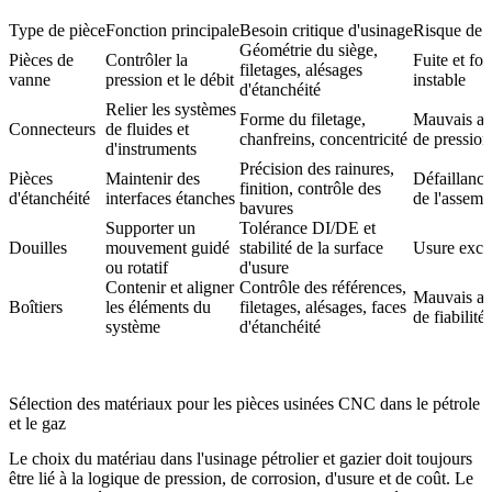
Type de pièce
Fonction principale
Besoin critique d'usinage
Risque de d
Géométrie du siège,
Pièces de
Contrôler la
Fuite et fo
filetages, alésages
vanne
pression et le débit
instable
d'étanchéité
Relier les systèmes
Forme du filetage,
Mauvais aju
Connecteurs
de fluides et
chanfreins, concentricité
de pression
d'instruments
Précision des rainures,
Pièces
Maintenir des
Défaillance 
finition, contrôle des
d'étanchéité
interfaces étanches
de l'assemb
bavures
Supporter un
Tolérance DI/DE et
Douilles
mouvement guidé
stabilité de la surface
Usure exce
ou rotatif
d'usure
Contenir et aligner
Contrôle des références,
Mauvais al
Boîtiers
les éléments du
filetages, alésages, faces
de fiabilité
système
d'étanchéité
Sélection des matériaux pour les pièces usinées CNC dans le pétrole
et le gaz
Le choix du matériau dans l'usinage pétrolier et gazier doit toujours
être lié à la logique de pression, de corrosion, d'usure et de coût. Le