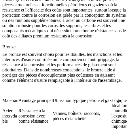
pièces structurelles et fonctionnelles pétrolières et gazières où la
résistance et l'efficacité des coûts sont importantes, surtout lorsque la
protection contre la corrosion est gérée par la conception du système
ou des finitions supplémentaires. L'acier au carbone est souvent une
solution robuste pour les corps, les supports, les arbres et les
composants mécaniques qui nécessitent une bonne résistance sans le
coût des alliages premium résistants à la corrosion.
Bronze
Le bronze est souvent choisi pour les douilles, les manchons et les
interfaces d'usure contrôlée où le comportement anti-grippage, la
résistance à la corrosion et les performances de glissement sont
prioritaires. Dans de nombreuses conceptions, le bronze aide à
protéger des pièces d'accouplement plus coûteuses en agissant
comme l'élément d'usure remplaçable à l'intérieur de l'assemblage.
Matériau
Avantage principal
Utilisation typique pétrole et gaz
Logique d
Idéal lor
Acier
Résistance à la
l'humidité
Vannes, boîtiers, raccords,
inoxyda
corrosion avec
l'expositi
pièces d'étanchéité
ble
bonne résistance
chimique 
important