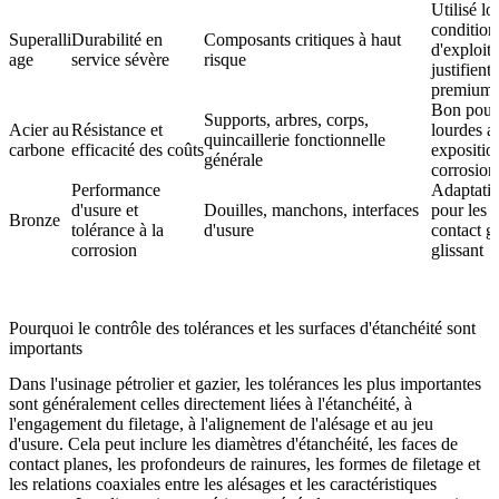
Utilisé lo
condition
Superalli
Durabilité en
Composants critiques à haut
d'exploita
age
service sévère
risque
justifient
premium
Bon pour 
Supports, arbres, corps,
Acier au
Résistance et
lourdes a
quincaillerie fonctionnelle
carbone
efficacité des coûts
exposition
générale
corrosion
Performance
Adaptatio
d'usure et
Douilles, manchons, interfaces
pour les 
Bronze
tolérance à la
d'usure
contact g
corrosion
glissant
Pourquoi le contrôle des tolérances et les surfaces d'étanchéité sont
importants
Dans l'usinage pétrolier et gazier, les tolérances les plus importantes
sont généralement celles directement liées à l'étanchéité, à
l'engagement du filetage, à l'alignement de l'alésage et au jeu
d'usure. Cela peut inclure les diamètres d'étanchéité, les faces de
contact planes, les profondeurs de rainures, les formes de filetage et
les relations coaxiales entre les alésages et les caractéristiques