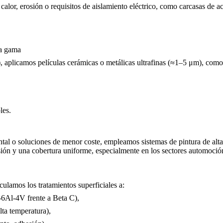
alor, erosión o requisitos de aislamiento eléctrico, como carcasas de a
ta gama
, aplicamos películas cerámicas o metálicas ultrafinas (≈1–5 μm), com
les.
tal o soluciones de menor coste, empleamos sistemas de pintura de altas
sión y una cobertura uniforme, especialmente en los sectores
automoció
ulamos los tratamientos superficiales a:
i-6Al-4V frente a Beta C),
lta temperatura),