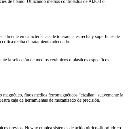
cies de titanio. Utilizando medios controlados de Al2O3 o
cialmente en características de tolerancia estrecha y superficies de
rítica reciba el tratamiento adecuado.
nte la selección de medios cerámicos o plásticos específicos
po magnético, finos medios ferromagnéticos “cizallan” suavemente la
uestra caja de herramientas de
mecanizado de precisión
.
érmicos previos. Neway emplea sistemas de ácido nítrico–fluorhídrico