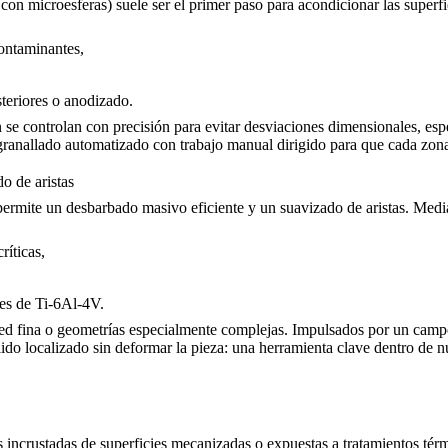
on microesferas) suele ser el primer paso para acondicionar las superfi
contaminantes,
steriores o anodizado.
n se controlan con precisión para evitar desviaciones dimensionales, espe
anallado automatizado con trabajo manual dirigido para que cada zona c
o de aristas
ermite un desbarbado masivo eficiente y un suavizado de aristas. Media
ríticas,
tes de
Ti-6Al-4V
.
pared fina o geometrías especialmente complejas. Impulsados por un cam
ido localizado sin deformar la pieza: una herramienta clave dentro de n
las incrustadas de superficies mecanizadas o expuestas a tratamientos t