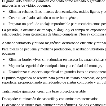
El granallado abrasivo (también conocido como arenado o granallado c
microesferas de vidrio, podemos:
Eliminar rebabas finas, marcas de mecanizado, óxidos ligeros y 
Crear un acabado satinado o mate homogéneo,
Preparar un perfil de anclaje reproducible para recubrimientos po
La presión, la distancia de trabajo, el ángulo y el tiempo de exposició
estanqueidad. Para geometrías de titanio complejas, Neway combina gr
Acabado vibratorio y pulido magnético: desbarbado eficiente y refinad
Para piezas de pequeña y mediana producción, el acabado vibratorio p
podemos:
Eliminar bordes vivos sin redondear en exceso las características c
Mejorar la seguridad de manipulación y la calidad del montaje,
Estandarizar el aspecto superficial en grandes lotes de componen
El pulido magnético se reserva para piezas de titanio delicadas, de 
superficie, proporcionando un redondeo de aristas controlado y un pul
Tratamientos químicos: crear una base protectora estable
Decapado: eliminación de cascarilla y contaminantes incrustados
El decapado se utiliza para eliminar tintes térmicos, óxidos y partícu