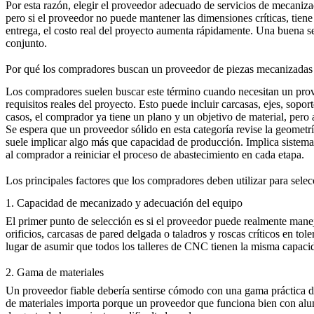
Por esta razón, elegir el proveedor adecuado de
servicios de mecani
pero si el proveedor no puede mantener las dimensiones críticas, tiene
entrega, el costo real del proyecto aumenta rápidamente. Una buena se
conjunto.
Por qué los compradores buscan un proveedor de piezas mecanizada
Los compradores suelen buscar este término cuando necesitan un prove
requisitos reales del proyecto. Esto puede incluir carcasas, ejes, sopo
casos, el comprador ya tiene un plano y un objetivo de material, pero a
Se espera que un proveedor sólido en esta categoría revise la geometría
suele implicar algo más que capacidad de producción. Implica sistemas
al comprador a reiniciar el proceso de abastecimiento en cada etapa.
Los principales factores que los compradores deben utilizar para sele
1. Capacidad de mecanizado y adecuación del equipo
El primer punto de selección es si el proveedor puede realmente mane
orificios, carcasas de pared delgada o taladros y roscas críticos en to
lugar de asumir que todos los talleres de CNC tienen la misma capaci
2. Gama de materiales
Un proveedor fiable debería sentirse cómodo con una gama práctica de 
de materiales importa porque un proveedor que funciona bien con alumin