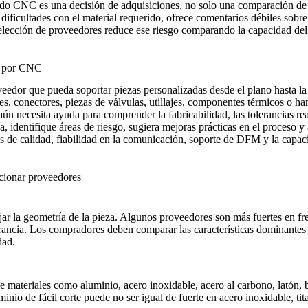
zado CNC
es una decisión de adquisiciones, no solo una comparación de 
 dificultades con el material requerido, ofrece comentarios débiles sob
lección de proveedores reduce ese riesgo comparando la capacidad del pr
s por CNC
edor que pueda soportar piezas personalizadas desde el plano hasta la e
rtes, conectores, piezas de válvulas, utillajes, componentes térmicos o h
ún necesita ayuda para comprender la fabricabilidad, las tolerancias reali
, identifique áreas de riesgo, sugiera mejoras prácticas en el proceso y 
 de calidad, fiabilidad en la comunicación, soporte de DFM y la capacid
ccionar proveedores
jar la geometría de la pieza. Algunos proveedores son más fuertes en f
lerancia. Los compradores deben comparar las características dominantes 
dad.
materiales como aluminio, acero inoxidable, acero al carbono, latón, b
io de fácil corte puede no ser igual de fuerte en acero inoxidable, tit