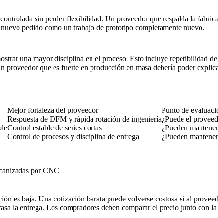
ia controlada sin perder flexibilidad. Un proveedor que respalda la
fabric
da nuevo pedido como un trabajo de prototipo completamente nuevo.
r una mayor disciplina en el proceso. Esto incluye repetibilidad de util
 Un proveedor que es fuerte en
producción en masa
debería poder explic
Mejor fortaleza del proveedor
Punto de evaluaci
Respuesta de DFM y rápida rotación de ingeniería
¿Puede el proveedo
ble
Control estable de series cortas
¿Pueden mantener l
Control de procesos y disciplina de entrega
¿Pueden mantener 
mecanizadas por CNC
ión es baja. Una cotización barata puede volverse costosa si al proveed
etrasa la entrega. Los compradores deben comparar el precio junto con la