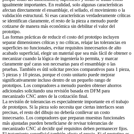
igualmente importantes. En realidad, solo algunas características
afectan directamente el ensamblaje, el sellado, el movimiento o la
validación estructural. Si esas características verdaderamente críticas
se identifican claramente, el resto de la pieza a menudo puede
cotizarse de manera más económica sin debilitar el valor del
prototipo.
Las formas prácticas de reducir el costo del prototipo incluyen
separar dimensiones críticas y no críticas, relajar las tolerancias en
superficies no funcionales, evitar requisitos innecesarios de alto
acabado superficial, elegir un material que sea más fácil de obtener o
mecanizar cuando la lógica de ingeniería lo permita, y marcar
claramente qué caras son necesarias para el ensamblaje o las
pruebas. También es útil solicitar precios comparativos para 1 pieza,
5 piezas y 10 piezas, porque el costo unitario puede mejorar
significativamente incluso dentro de un pequeño rango de
prototipos. Los compradores a menudo pueden obtener ahorros
adicionales solicitando una revisión basada en
DFM para
mecanizado CNC
antes de la cotización final.
La revisión de tolerancias es especialmente importante en el trabajo
de prototipos. Si la pieza solo necesita que ciertas interfaces sean
precisas, el resto del dibujo no debería conllevar un costo
innecesario. Los compradores que preparan muestras funcionales
más ajustadas pueden beneficiarse de revisar
tolerancias de
mecanizado CNC
al decidir qué requisitos deben permanecer fijos.
El tratamiento superficial también afecta el precio. Si el prototipo es