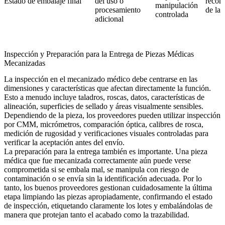
Estado de embalaje final
del uso o
recon
manipulación
procesamiento
de la 
controlada
adicional
Inspección y Preparación para la Entrega de Piezas Médicas
Mecanizadas
La inspección en el mecanizado médico debe centrarse en las
dimensiones y características que afectan directamente la función.
Esto a menudo incluye taladros, roscas, datos, características de
alineación, superficies de sellado y áreas visualmente sensibles.
Dependiendo de la pieza, los proveedores pueden utilizar inspección
por CMM, micrómetros, comparación óptica, calibres de rosca,
medición de rugosidad y verificaciones visuales controladas para
verificar la aceptación antes del envío.
La preparación para la entrega también es importante. Una pieza
médica que fue mecanizada correctamente aún puede verse
comprometida si se embala mal, se manipula con riesgo de
contaminación o se envía sin la identificación adecuada. Por lo
tanto, los buenos proveedores gestionan cuidadosamente la última
etapa limpiando las piezas apropiadamente, confirmando el estado
de inspección, etiquetando claramente los lotes y embalándolas de
manera que protejan tanto el acabado como la trazabilidad.