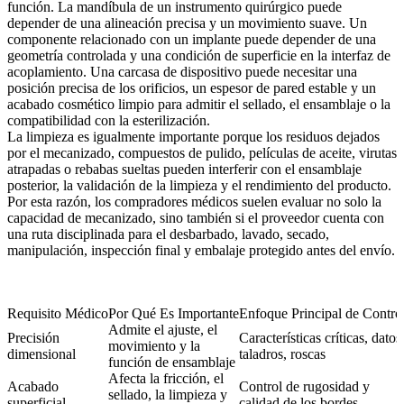
función. La mandíbula de un instrumento quirúrgico puede
depender de una alineación precisa y un movimiento suave. Un
componente relacionado con un implante puede depender de una
geometría controlada y una condición de superficie en la interfaz de
acoplamiento. Una carcasa de dispositivo puede necesitar una
posición precisa de los orificios, un espesor de pared estable y un
acabado cosmético limpio para admitir el sellado, el ensamblaje o la
compatibilidad con la esterilización.
La limpieza es igualmente importante porque los residuos dejados
por el mecanizado, compuestos de pulido, películas de aceite, virutas
atrapadas o rebabas sueltas pueden interferir con el ensamblaje
posterior, la validación de la limpieza y el rendimiento del producto.
Por esta razón, los compradores médicos suelen evaluar no solo la
capacidad de mecanizado, sino también si el proveedor cuenta con
una ruta disciplinada para el desbarbado, lavado, secado,
manipulación, inspección final y embalaje protegido antes del envío.
Requisito Médico
Por Qué Es Importante
Enfoque Principal de Contro
Admite el ajuste, el
Precisión
Características críticas, datos
movimiento y la
dimensional
taladros, roscas
función de ensamblaje
Afecta la fricción, el
Acabado
Control de rugosidad y
sellado, la limpieza y
superficial
calidad de los bordes