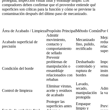
protegida, inspección visual final y embalaje limpio. Los
compradores deben confirmar que el proveedor entiende qué
superficies son críticas para la función y cómo se previene la
contaminación después del último paso de mecanizado.
Área de Acabado / Limpieza
Propósito Principal
Método Común
Por Q
Admitir
Mejor
movimiento,
Mecanizado
Acabado superficial de
reduce
contacto y
fino, pulido,
precisión
relaci
comportamiento
rectificado
superf
de sellado
Prevenir
problemas de
Desbarbado
Import
manipulación o
controlado y
sensac
Condición del borde
ensamblaje
ruptura de
instru
relacionados con
bordes
ensam
rebabas
Lavado,
Eliminar virutas,
secado,
Admit
Control de limpieza
aceite y residuos
manipulación
la val
de acabado
protegida
Proteger las
Empaque
superficies antes
Previe
limpio y