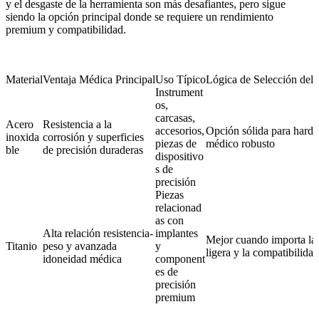
y el desgaste de la herramienta son más desafiantes, pero sigue
siendo la opción principal donde se requiere un rendimiento
premium y compatibilidad.
Material
Ventaja Médica Principal
Uso Típico
Lógica de Selección del
Instrument
os,
carcasas,
Acero
Resistencia a la
accesorios,
Opción sólida para hard
inoxida
corrosión y superficies
piezas de
médico robusto
ble
de precisión duraderas
dispositivo
s de
precisión
Piezas
relacionad
as con
Alta relación resistencia-
implantes
Mejor cuando importa la 
Titanio
peso y avanzada
y
ligera y la compatibilidad
idoneidad médica
component
es de
precisión
premium