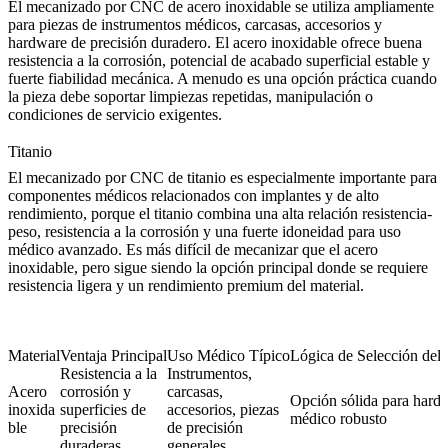
El
mecanizado por CNC de acero inoxidable
se utiliza ampliamente
para piezas de instrumentos médicos, carcasas, accesorios y
hardware de precisión duradero. El acero inoxidable ofrece buena
resistencia a la corrosión, potencial de acabado superficial estable y
fuerte fiabilidad mecánica. A menudo es una opción práctica cuando
la pieza debe soportar limpiezas repetidas, manipulación o
condiciones de servicio exigentes.
Titanio
El
mecanizado por CNC de titanio
es especialmente importante para
componentes médicos relacionados con implantes y de alto
rendimiento, porque el titanio combina una alta relación resistencia-
peso, resistencia a la corrosión y una fuerte idoneidad para uso
médico avanzado. Es más difícil de mecanizar que el acero
inoxidable, pero sigue siendo la opción principal donde se requiere
resistencia ligera y un rendimiento premium del material.
Material
Ventaja Principal
Uso Médico Típico
Lógica de Selección de
Resistencia a la
Instrumentos,
Acero
corrosión y
carcasas,
Opción sólida para hard
inoxida
superficies de
accesorios, piezas
médico robusto
ble
precisión
de precisión
duraderas
generales