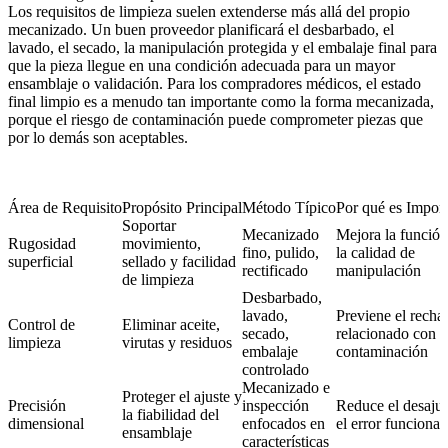
Los requisitos de limpieza suelen extenderse más allá del propio
mecanizado. Un buen proveedor planificará el desbarbado, el
lavado, el secado, la manipulación protegida y el embalaje final para
que la pieza llegue en una condición adecuada para un mayor
ensamblaje o validación. Para los compradores médicos, el estado
final limpio es a menudo tan importante como la forma mecanizada,
porque el riesgo de contaminación puede comprometer piezas que
por lo demás son aceptables.
Área de Requisito
Propósito Principal
Método Típico
Por qué es Import
Soportar
Mecanizado
Mejora la función
Rugosidad
movimiento,
fino, pulido,
la calidad de
superficial
sellado y facilidad
rectificado
manipulación
de limpieza
Desbarbado,
lavado,
Previene el recha
Control de
Eliminar aceite,
secado,
relacionado con l
limpieza
virutas y residuos
embalaje
contaminación
controlado
Mecanizado e
Proteger el ajuste y
Precisión
inspección
Reduce el desajus
la fiabilidad del
dimensional
enfocados en
el error funcional
ensamblaje
características