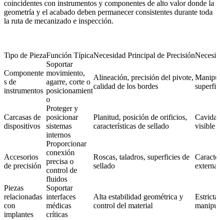
coincidentes con instrumentos y componentes de alto valor donde la
geometría y el acabado deben permanecer consistentes durante toda
la ruta de mecanizado e inspección.
Tipo de Pieza
Función Típica
Necesidad Principal de Precisión
Necesid
Soportar
Componente
movimiento,
Alineación, precisión del pivote,
Manipul
s de
agarre, corte o
calidad de los bordes
superfic
instrumentos
posicionamient
o
Proteger y
Carcasas de
posicionar
Planitud, posición de orificios,
Cavidad
dispositivos
sistemas
características de sellado
visible 
internos
Proporcionar
conexión
Accesorios
Roscas, taladros, superficies de
Caracter
precisa o
de precisión
sellado
externas
control de
fluidos
Piezas
Soportar
relacionadas
interfaces
Alta estabilidad geométrica y
Estricta
con
médicas
control del material
manipul
implantes
críticas