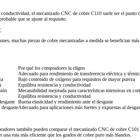
a conductividad, el
mecanizado CNC de cobre C110
suele ser el punto 
robable que se ajuste al requisito.
C
unes, muchas piezas de cobre mecanizadas a medida se benefician más 
Por qué los compradores la eligen
Adecuado para rendimiento de transferencia eléctrica y térmic
za
Bajo contenido de oxígeno para requisitos de mayor pureza
a
Equilibra resistencia y conductividad
sión
Mecanabilidad mejorada para características intensivas en cor
Equilibra resistencia y conductividad
desgaste
Buena elasticidad y rendimiento ante el desgaste
l desgaste
Adecuado para aplicaciones más fuertes y expuestas al desgas
mpradores también pueden comparar el
mecanizado CNC de cobre C101
r una ruta más eficiente que los grados de cobre puro más blandos.