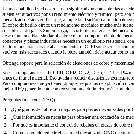
La mecanabilidad y el costo varían significativamente entre las aleaci
suelen ser atractivos por su rendimiento eléctrico y térmico, pero son
mecanizado. Esto significa que, aunque la aleación sea funcionalmente
El cobre de berilio ofrece un rendimiento mecánico mucho más fuerte 
sensibles al desgaste. Sin embargo, el costo del material y del mecan
desea funcionalidad similar al cobre con un comportamiento de mecan
conectores y piezas industriales necesitan un equilibrio resistencia-c
En términos prácticos de abastecimiento, el C110 suele ser la opción 
vuelven más adecuados cuando la pieza también debe actuar como un
Obtenga soporte para la selección de aleaciones de cobre y mecan
Si está comparando C110, C101, C102, C172, C175, C151, C194 u otras 
antes de fijar el material. Eso ayuda a reducir discusiones técnicas re
Para compradores que ya tienen dibujos, requisitos de aplicación o c
mejor RFQ generalmente comienza con una definición más clara de las 
Preguntas frecuentes (FAQ)
¿Qué grados de cobre son mejores para piezas mecanizadas por
¿Qué información se necesita para obtener una cotización de m
¿Por qué es importante el control de rebabas en piezas de cobr
¿Cómo se puede reducir el costo del mecanizado CNC de cobre sin