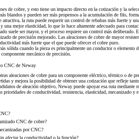
ones de cobre, y esto tiene un impacto directo en la cotización y la sel
 más blandos y pueden ser más propensos a la acumulación de filo, forma
 atractiva, la ruta puede requerir un control de rebabas más fuerte y u
y una mejor elasticidad, lo que lo hace altamente adecuado para conta
izado suele ser mayor, y el proceso requiere un control más deliberado.
izado de precisión mejorado. Las aleaciones de cobre de mayor resisten
onductividad más fuerte que el que puede ofrecer el cobre puro.
más sólida cuando la pieza es principalmente un conductor o elemento de
 componente mecánico de precisión.
izado CNC de Neway
aleaciones de cobre para un componente eléctrico, térmico o de precisi
petidas y mejora la posibilidad de obtener una cotización que refleje tant
andidatos de aleación objetivo, Neway puede apoyar esa ruta mediante
m
prioridades de conductividad, resistencia, elasticidad, mecanizado y e
 CNC?
ecanizado CNC de cobre?
e mecanizadas por CNC?
 afectar la conductividad o la función?