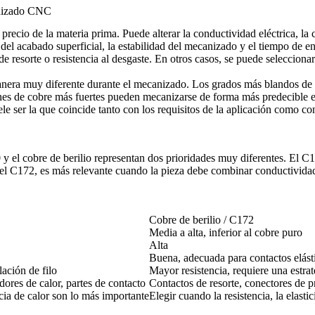
canizado CNC
ecio de la materia prima. Puede alterar la conductividad eléctrica, la co
ad del acabado superficial, la estabilidad del mecanizado y el tiempo de
 resorte o resistencia al desgaste. En otros casos, se puede selecciona
anera muy diferente durante el mecanizado. Los grados más blandos de 
ciones de cobre más fuertes pueden mecanizarse de forma más predecible 
le ser la que coincide tanto con los requisitos de la aplicación como con
0 y el cobre de berilio representan dos prioridades muy diferentes. El 
e el C172, es más relevante cuando la pieza debe combinar conductividad 
Cobre de berilio / C172
Media a alta, inferior al cobre puro
Alta
Buena, adecuada para contactos elást
ación de filo
Mayor resistencia, requiere una estr
dores de calor, partes de contacto
Contactos de resorte, conectores de pr
cia de calor son lo más importante
Elegir cuando la resistencia, la elasti