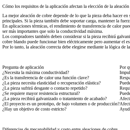
Cómo los requisitos de la aplicación afectan la elección de la aleación
La mejor aleación de cobre depende de lo que la pieza deba hacer en se
principales. Si la pieza también debe soportar carga, mantener la fuerza
En aplicaciones térmicas, el rendimiento de transferencia de calor pued
ser más importantes que solo la conductividad máxima.
Los compradores también deben considerar si la pieza recibirá galvaniza
cobre blando puede funcionar bien eléctricamente pero aumentar el es
Por lo tanto, la aleación correcta debe elegirse mediante la lógica de 
Pregunta de aplicación
Por q
¿Necesita la máxima conductividad?
Impul
¿Es la transferencia de calor una función clave?
Respa
¿La pieza necesita elasticidad o recuperación elástica?
Puede
¿La pieza sufrirá desgaste o contacto repetido?
Requi
¿Se requiere mayor resistencia estructural?
Puede
¿La pieza recibirá galvanizado o tratamiento de acabado?
Afect
¿El proyecto es un prototipo, de bajo volumen o de producción?
Afect
¿Hay un objetivo de costo estricto?
Ayuda
Diferencias de mecanabilidad y costo entre aleaciones de cobre