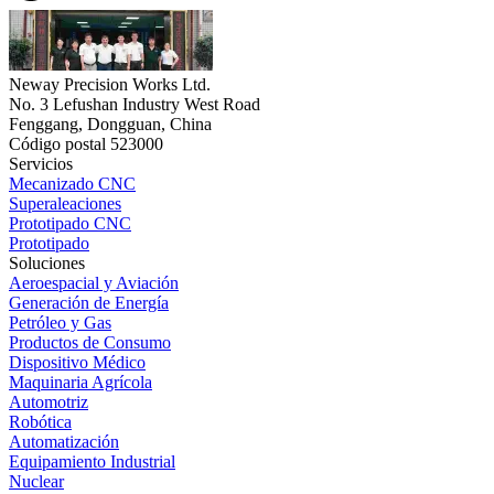
Neway Precision Works Ltd.
No. 3 Lefushan Industry West Road
Fenggang, Dongguan, China
Código postal 523000
Servicios
Mecanizado CNC
Superaleaciones
Prototipado CNC
Prototipado
Soluciones
Aeroespacial y Aviación
Generación de Energía
Petróleo y Gas
Productos de Consumo
Dispositivo Médico
Maquinaria Agrícola
Automotriz
Robótica
Automatización
Equipamiento Industrial
Nuclear