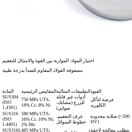
اختيار المواد: الموازنة بين القوة والامتثال للتعقيم
مصفوفة الفولاذ المقاوم للصدأ بدرجة طبية
القيود
التطبيقات المثالية
المقاييس الرئيسية
المادة
أدوات غير قابلة
SUS304
عرضة لتآكل
750 MPa UTS،
(ISO
للزرع (مشابك،
الكلوريد
18% Cr، 8% Ni
1.4301)
صواني)
SUS316
580 MPa UTS،
صلابة محدودة (<200
غرف التعقيم،
(ISO
16% Cr، 10% Ni،
HV)
خطوط السوائل
1.4401)
2% Mo
يتطلب معالجة لاحقة
485 MPa UTS،
SUS316L