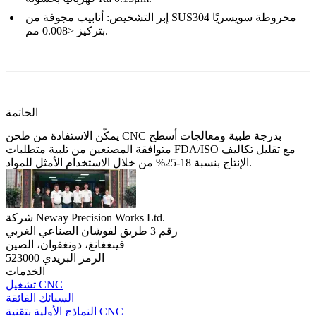
إبر التشخيص
: أنابيب مجوفة من SUS304 مخروطة سويسريًا
بتركيز <0.008 مم.
الخاتمة
يمكّن الاستفادة من طحن CNC بدرجة طبية ومعالجات أسطح
متوافقة المصنعين من تلبية متطلبات FDA/ISO مع تقليل تكاليف
الإنتاج بنسبة 18-25% من خلال الاستخدام الأمثل للمواد.
شركة Neway Precision Works Ltd.
رقم 3 طريق لفوشان الصناعي الغربي
فينغغانغ، دونغقوان، الصين
الرمز البريدي 523000
الخدمات
تشغيل CNC
السبائك الفائقة
النماذج الأولية بتقنية CNC