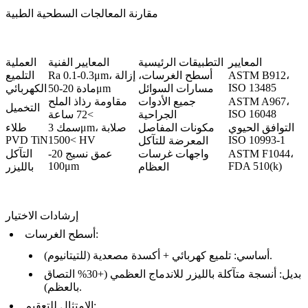
مقارنة المعالجات السطحية الطبية
المعايير
التطبيقات الرئيسية
المعايير الفنية
العملية
ASTM B912،
أسطح الغرسات،
Ra 0.1-0.3μm، إزالة
التلميع
ISO 13485
مسارات السوائل
مادة 20-50μm
الكهربائي
ASTM A967،
جميع الأدوات
مقاومة رذاذ الملح
التخميل
ISO 16048
الجراحية
>72 ساعة
التوافق الحيوي
مكونات المفاصل
سمك 3μm، صلابة
طلاء
PVD TiN
>1500 HV
ISO 10993-1
المعرضة للتآكل
ASTM F1044،
واجهات غرسات
عمق نسيج 20-
التآكل
100μm
FDA 510(k)
العظام
بالليزر
إرشادات الاختيار
:
أسطح الغرسات
: تلميع كهربائي + أكسدة مصعدية (للتيتانيوم).
أساسي
بديل
: أنسجة متآكلة بالليزر للاندماج العظمي (+30% التصاق
بالعظم).
:
الامتثال للتعقيم