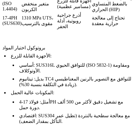
أجهزة قابلة للزرع
(ISO
بالضغط المتساوي
متغير منخفض
(مسامير عظمية)
1.4404)
الحراري (HIP)
الكربون
أذرع جراحية
تحتاج إلى معالجة
1310 MPa UTS،
17-4PH
روبوتية، أدلة
(SUS630)
حرارية معقدة
مقوى بالترسيب
الحفر
بروتوكول اختيار المواد
:
الأجهزة القابلة للزرع
: SUS316L للتوافق الحيوي (ISO 5832-1) ومقاومة
أساسي
الأوتوكلاف.
بديل
: تيتانيوم TC4 للتوافق مع التصوير بالرنين المغناطيسي
(زيادة في التكلفة بنسبة 30%).
:
المكونات عالية الحمل
أمثل
: فولاذ 17-4PH مع تشغيل دقيق لأكثر من 500 ألف
دورة حمل.
: SUS304 مع معالجة سطحية بالنتردة (تطيل عمر
اقتصادي
التآكل بمقدار الضعف).