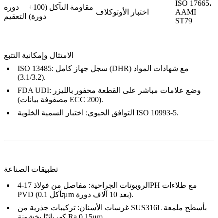
ISO 17665،
مقاومة التآكل (100+
دورة
AAMI
اختبار الأوتوكلاف
دورة)
التعقيم
ST79
الامتثال وإمكانية التتبع
ISO 13485: سجل جهاز كامل (DHR) مع شهادات المواد
(3.1/3.2).
FDA UDI: وضع علامات مباشر على القطعة محفور بالليزر
(مصفوفة بيانات ECC 200).
التوافق الحيوي: اختبار السمية الخلوية ISO 10993-5.
تطبيقات الصناعة
الروبوتات الجراحية
: مفاصل من فولاذ 17-4PH مع طلاءات
PVD (تآكل 0.1μm بعد 10 آلاف دورة).
غرسات الأسنان
: تركيبات جذرية من SUS316L بأسطح ملمعة
كهربائيًا بخشونة Ra 0.15μm.