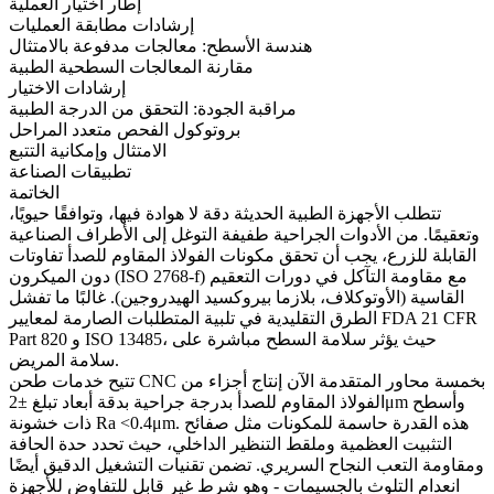
إطار اختيار العملية
إرشادات مطابقة العمليات
هندسة الأسطح: معالجات مدفوعة بالامتثال
مقارنة المعالجات السطحية الطبية
إرشادات الاختيار
مراقبة الجودة: التحقق من الدرجة الطبية
بروتوكول الفحص متعدد المراحل
الامتثال وإمكانية التتبع
تطبيقات الصناعة
الخاتمة
تتطلب الأجهزة الطبية الحديثة دقة لا هوادة فيها، وتوافقًا حيويًا،
وتعقيمًا. من الأدوات الجراحية طفيفة التوغل إلى الأطراف الصناعية
القابلة للزرع، يجب أن تحقق مكونات الفولاذ المقاوم للصدأ تفاوتات
دون الميكرون (ISO 2768-f) مع مقاومة التآكل في دورات التعقيم
القاسية (الأوتوكلاف، بلازما بيروكسيد الهيدروجين). غالبًا ما تفشل
الطرق التقليدية في تلبية المتطلبات الصارمة لمعايير FDA 21 CFR
Part 820 و ISO 13485، حيث يؤثر سلامة السطح مباشرة على
سلامة المريض.
خدمات طحن CNC بخمسة محاور
المتقدمة الآن إنتاج أجزاء من
تتيح
الفولاذ المقاوم للصدأ بدرجة جراحية بدقة أبعاد تبلغ ±2μm وأسطح
ذات خشونة Ra <0.4μm. هذه القدرة حاسمة للمكونات مثل صفائح
التثبيت العظمية وملقط التنظير الداخلي، حيث تحدد حدة الحافة
ومقاومة التعب النجاح السريري. تضمن تقنيات
التشغيل الدقيق
أيضًا
انعدام التلوث بالجسيمات - وهو شرط غير قابل للتفاوض للأجهزة