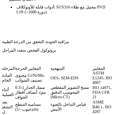
: SUS316 مخمل مع طلاء PVD
أدوات قابلة للأوتوكلاف
CrN (>1000 دورة).
مراقبة الجودة: التحقق من الدرجة الطبية
بروتوكول الفحص متعدد المراحل
المعايير
المنهجية
المعايير الحرجة
المرحلة
ASTM
محتوى Cr/Ni/Mo،
المادة
OES، SEM-EDS
E1245، ISO
تصنيف الشوائب
الخام
4967
مسح التصوير المقطعي
سمك الجدار (≥0.3
ISO 14971،
أثناء
FDA CFR
المحوسب الدقيق
مم)، أنصاف أقطار
العملية
(Micro-CT)
21
الحواف
ASME
بعد
قياس التداخل بالضوء
مسامية السطح
B46.1، ISO
التشغي
الأبيض
(عيوب <5μm)
4287
ل