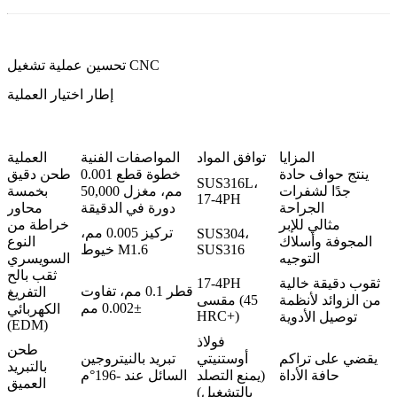
تحسين عملية تشغيل CNC
إطار اختيار العملية
المزايا
توافق المواد
المواصفات الفنية
العملية
ينتج حواف حادة
خطوة قطع 0.001
طحن دقيق
SUS316L،
جدًا لشفرات
مم، مغزل 50,000
بخمسة
17-4PH
الجراحة
دورة في الدقيقة
محاور
مثالي للإبر
خراطة من
تركيز 0.005 مم،
SUS304،
المجوفة وأسلاك
النوع
SUS316
خيوط M1.6
التوجيه
السويسري
ثقب بالح
ثقوب دقيقة خالية
17-4PH
قطر 0.1 مم، تفاوت
التفريغ
من الزوائد لأنظمة
مقسى (45
±0.002 مم
الكهربائي
HRC+)
توصيل الأدوية
(EDM)
فولاذ
طحن
يقضي على تراكم
أوستنيتي
تبريد بالنيتروجين
بالتبريد
حافة الأداة
(يمنع التصلد
السائل عند -196°م
العميق
بالتشغيل)