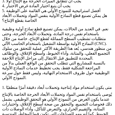
3. يجب أن تتطابق الميزات الحرجة مع الإنتاج أولاً
4. يجب أن يتبع اختيار المادة غرض الاختبار
5. أفضل استراتيجية للنموذج الأولي هي القائمة على الوظيفة
هل يمكن تصنيع قطع النماذج الأولية بنفس المواد وتحملات الأبعاد
الخاصة بقطع الإنتاج؟
نعم. في العديد من الحالات، يمكن تصنيع
قطع نماذج أولية وظيفية
باستخدام نفس درجة المادة، وتحملات الأبعاد الحرجة، وحتى
متطلبات تشطيب السطح المماثلة لقطع الإنتاج، خاصة من خلال
.
النماذج الأولية بواسطة التشغيل باستخدام الحاسب الآلي (CNC)
من منظور هندسي، يُعد هذا الطريقة الأكثر عملية للتحقق من سلوك
التجميع الفعلي، والمتانة، وأداء الخيوط، وأسطح الإغلاق، والوظائف
المحددة للتطبيق قبل الانتقال إلى مراحل الإنتاج اللاحقة.
بالنسبة للمشاريع التي تتطلب التحقق من الواقع العملي بدلاً من
المراجعة الشكلية فقط، يجب تخطيط
خدمات النماذج الأولية
الوظيفية
حول ظروف الاستخدام النهائية، وليس فقط حول سرعة
النموذج الأولي.
1. متى يكون استخدام مواد إنتاجية وتحملات أبعاد دقيقة أمرًا منطقيًا
يُوصى باستخدام نفس المواد وتحملات الأبعاد الحرجة الخاصة بالإنتاج
عندما يكون الغرض من النموذج الأولي هو التحقق الوظيفي. يشمل
ذلك فحوصات التجميع، والتحقق من صحة أسطح الإغلاق، واختبارات
المتانة، والتقييم الحراري، والتعرض للتآكل، وأداء الوصلات ذات
الخيوط. كما أنه مهم للصناعات التي تكون فيها المخاطر الهندسية