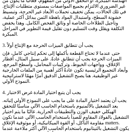
الهندسة المبكرة، أو التحقق الأولي من المفهوم، فغالبًا ما يكون من
غير الضروري الالتزام بجميع المواصفات بمستوى متطلبات الإنتاج.
في تلك الحالات، يمكن تخفيف تحملات الأبعاد غير الحرجة، وتبسيط
خشونة السطح، واستبدال المواد باهظة الثمن ببدائل أكثر عملية،
وتأجيل الطلاءات الخاصة أو وثائق الفحص الكامل. وهذا يخفض
التكلفة ويقلل وقت التسليم دون تقليل قيمة التطوير في المراحل
المبكرة.
3. يجب أن تتطابق الميزات الحرجة مع الإنتاج أولاً
حتى عندما لا تحتاج القطعة بأكملها إلى تحكم إنتاجي كامل، فإن
الميزات الحرجة يجب أن تتطابق عادةً. على سبيل المثال، أقطار
الإغلاق، وواجهات الخيوط، وتركيبات المحامل، وأسطح المرجع،
وأبعاد التجميع الرئيسية تكون عادةً أكثر أهمية من الملفات الخارجية
غير الوظيفية. هنا يصبح
التشغيل الدقيق
أمرًا مهمًا لاستراتيجية
النموذج الأولي.
4. يجب أن يتبع اختيار المادة غرض الاختبار
يجب أن يعتمد اختيار المادة على ما يجب على النموذج الأولي إثباته.
يعد
التشغيل بالألمنيوم باستخدام الحاسب الآلي
مناسبًا للتحقق
الهيكلي خفيف الوزن والتطبيقات الحرارية. غالبًا ما يتم اختيار
التشغيل بالفولاذ المقاوم للصدأ باستخدام الحاسب الآلي
عندما تكون
مقاومة التآكل، أو القوة الميكانيكية، أو موثوقية الإغلاق matters.
يكون
التشغيل بالتيتانيوم باستخدام الحاسب الآلي
أكثر ملاءمة عندما