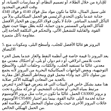
للإدارة من خلال الطلاء، أو تصميم النظام، أو ممارسات الصيانة، أو
وقت التعرض المحدود.
على سبيل المثال، غالبًا ما تكون مواد مثل
فولاذ 4140
و
فولاذ 4340
جذابة عندما يكون التحدي الرئيسي هو الحمل الميكانيكي بدلاً من
التآكل الشديد المباشر. عادةً لا يكون فولاذ الكربون هو الخيار الأفضل
للتآكل العدواني المستمر بدون حماية، لكنه يظل مهمًا حيث تفوق
القوة، والقابلية للتشغيل الآلي، والتحكم في التكلفة الحاجة إلى
مقاومة تآكل متميزة.
5. البرونز هو غالبًا الأفضل للجلب، وأسطح البلى، ومكونات منع
الالتصاق
يعد
البرونز
ذا قيمة خاصة في أنظمة النفط والغاز عندما يعمل الجزء
تحت تلامس انزلاقي، أو دعم دوار، أو بلى، أو احتكاك معدني مع
معدني. غالبًا ما تستفيد الجلب، والكمّات، وحلقات البلى، والأسطح
التوجيهية، وبعض الواجهات الميكانيكية البحرية من البرونز لأنه يجمع
بين سلوك تآكل جيد وأداء محمل قوي ومخاطر التصاق أقل مقارنة
بالعديد من المعادن الهيكلية الأكثر صلابة.
هذا مفيد بشكل خاص في البيئات التي قد يتعرض فيها الجزء لتعرض
مرتبط بمياه البحر، أو تحديات التشحيم، أو حركة متكررة تحت
و
برونز
برونز الألومنيوم C63000
الحمل. غالبًا ما تكون درجات مثل
جذابة لخدمة البلى عالية القوة، بينما يتم اختيار
الألومنيوم C95400
عائلات البرونز الأخرى حيث يكون سلوك المحمل الأكثر سلاسة أهم
من الحمل الهيكلي الخالص.