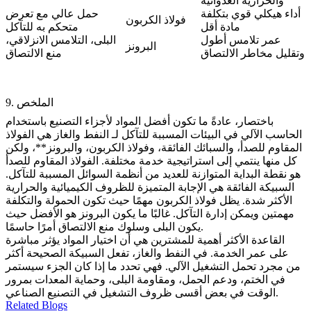
والحرارية العدوانية
أداء هيكلي قوي بتكلفة
حمل عالي مع تعرض
فولاذ الكربون
مادة أقل
متحكم به للتآكل
عمر تلامس أطول
البلى، التلامس الانزلاقي،
البرونز
وتقليل مخاطر الالتصاق
منع الالتصاق
9. الملخص
باختصار، عادةً ما تكون أفضل المواد لأجزاء التصنيع باستخدام
الحاسب الآلي في البيئات المسببة للتآكل لـ
النفط والغاز
هي
الفولاذ
المقاوم للصدأ
، و
السبائك الفائقة
، و
فولاذ الكربون
، و
البرونز**، ولكن
كل منها ينتمي إلى استراتيجية خدمة مختلفة. الفولاذ المقاوم للصدأ
هو نقطة البداية المتوازنة للعديد من أنظمة السوائل المسببة للتآكل.
السبيكة الفائقة هي الإجابة المتميزة للظروف الكيميائية والحرارية
الأكثر شدة. يظل فولاذ الكربون مهمًا حيث تكون الحمولة والتكلفة
مهمتين ويمكن إدارة التآكل. غالبًا ما يكون البرونز هو الأفضل حيث
يكون البلى وسلوك منع الالتصاق أمرًا حاسمًا.
القاعدة الأكثر أهمية للمشترين هي أن اختيار المواد يؤثر مباشرة
على عمر الخدمة. في النفط والغاز، تفعل السبيكة الصحيحة أكثر
من مجرد تحمل التشغيل الآلي. فهي تحدد ما إذا كان الجزء سيستمر
في الختم، ودعم الحمل، ومقاومة البلى، وحماية المعدات بمرور
الوقت في بعض أقسى ظروف التشغيل في التصنيع الصناعي.
Related Blogs