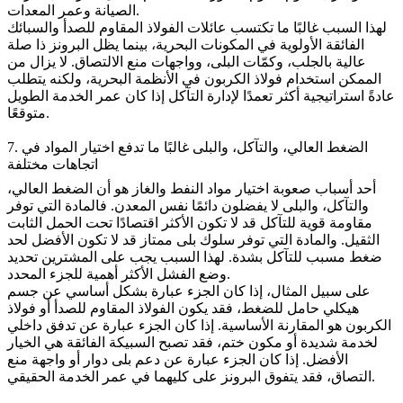
الصيانة وعمر المعدات.
لهذا السبب غالبًا ما تكتسب عائلات الفولاذ المقاوم للصدأ والسبائك
الفائقة الأولوية في المكونات البحرية، بينما يظل البرونز ذا صلة
عالية بالجلب، وكمّات البلى، وواجهات منع الالتصاق. لا يزال من
الممكن استخدام فولاذ الكربون في الأنظمة البحرية، ولكنه يتطلب
عادةً استراتيجية أكثر تعمدًا لإدارة التآكل إذا كان عمر الخدمة الطويل
متوقعًا.
7. الضغط العالي، والتآكل، والبلى غالبًا ما تدفع اختيار المواد في
اتجاهات مختلفة
أحد أسباب صعوبة اختيار مواد النفط والغاز هو أن الضغط العالي،
والتآكل، والبلى لا يفضلون دائمًا نفس المعدن. فالمادة التي توفر
مقاومة قوية للتآكل قد لا تكون الأكثر اقتصادًا تحت الحمل الثابت
الثقيل. والمادة التي توفر سلوك بلى ممتاز قد لا تكون الأفضل لحد
ضغط مسبب للتآكل بشدة. لهذا السبب يجب على المشترين تحديد
وضع الفشل الأكثر أهمية للجزء المحدد.
على سبيل المثال، إذا كان الجزء عبارة بشكل أساسي عن جسم
هيكلي حامل للضغط، فقد يكون الفولاذ المقاوم للصدأ أو فولاذ
الكربون هو المقارنة الأساسية. إذا كان الجزء عبارة عن تدفق داخلي
لخدمة شديدة أو مكون ختم، فقد تصبح السبيكة الفائقة هي الخيار
الأفضل. إذا كان الجزء عبارة عن دعم بلى دوار أو واجهة منع
التصاق، فقد يتفوق البرونز على كليهما في عمر الخدمة الحقيقي.