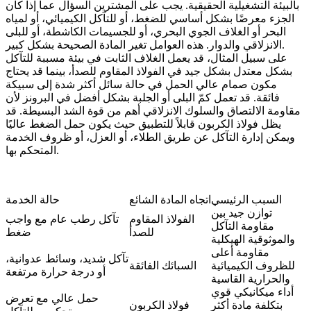
بالبيئة التشغيلية الحقيقية. يجب على المشترين السؤال عما إذا كان
الجزء معرضًا بشكل أساسي للضغط، أو للتآكل الكيميائي، أو لمياه
البحر أو الغلاف الجوي البحري، أو للجسيمات الكاشطة، أو للبلى
الانزلاقي والدوار. هذه العوامل تغير المادة الصحيحة بشكل كبير.
على سبيل المثال، قد يعمل الغلاف الثابت في بيئة مسببة للتآكل
بشكل معتدل بشكل جيد في الفولاذ المقاوم للصدأ، بينما قد يحتاج
مكون صمام عالي الحمل في حالة سائل أكثر شدة إلى سبيكة
فائقة. قد تعمل كمّ البلى أو الجلبة بشكل أفضل في البرونز لأن
مقاومة الالتصاق والسلوك الانزلاقي أهم من قوة الشد البسيطة. قد
يظل فولاذ الكربون قابلاً للتطبيق حيث يكون حمل الضغط عاليًا
ويمكن إدارة التآكل عن طريق الطلاء، أو العزل، أو ظروف الخدمة
المتحكم بها.
السبب الرئيسي
اتجاه المادة الشائع
حالة الخدمة
توازن جيد بين
الفولاذ المقاوم
تآكل رطب عام مع واجب
مقاومة التآكل
للصدأ
ضغط
والموثوقية الهيكلية
مقاومة أعلى
تآكل شديد، وسائط عدوانية،
للظروف الكيميائية
السبائك الفائقة
أو درجة حرارة مرتفعة
والحرارية القاسية
أداء ميكانيكي قوي
حمل عالي مع تعرض
بتكلفة مادة أكثر
فولاذ الكربون