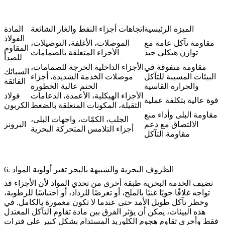
الميزة الرئيسية
اتجاهات أجزاء النفط والغاز الشائعة
المادة
الفولاذ
مقاومة تآكل عامة مع
الموصلات، الأغلفة، التوصيلات،
المقاوم
توازن هيكلي جيد
الأجزاء المتعلقة بالصمامات
للصدأ
مقاومة متفوقة في
الأجزاء الداخلية الحرجة للصمامات،
السبائك
البيئات المسببة للتآكل
موصلات الخدمة الشديدة، أجزاء
الفائقة
والحرارة القاسية
الختم عالية الخطورة
الأجزاء الهيكلية، الأعمدة، الدعامات
فولاذ
قوة عالية بتكلفة عملية
الثقيلة، المكونات المتعلقة بالضغط
الكربون
مقاومة البلى وأداء منع
الجلب، الكمّات، واجهات البلى،
الالتصاق مع دعم
البرونز
أجزاء التلامس المتحركة البحرية
مقاومة التآكل
6. الظروف البحرية والشبيهة بالبحر تغير أولوية المواد
تضيف الخدمة البحرية طبقة أخرى من تحدي المواد لأن الأجزاء قد
تواجه غلافًا جويًا غنيًا بالملح، أو تعرضًا للرذاذ، أو احتباسًا للرطوبة،
وخطر تآكل طويل الأمد حتى عندما لا تكون مغمورة بالكامل. في
هذه البيئات، يمكن أن يؤثر الفرق بين مادة تقاوم التآكل المعتدل
فقط وأخرى تقاوم هجوم الكلوريد المستدام بشكل كبير على فترات