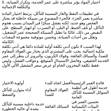
8. اختيار المواد يؤثر مباشرة على عمر الخدمة، وتكرار الصيانة،
والتكلفة الإجمالية
في تطبيقات النفط والغاز المسببة للتآكل، يرتبط اختيار المادة
مباشرة بعمر الجزء. فالجزء المصنوع من سبيكة خاطئة قد يجتاز
الفحص وهو جديد، لكنه يفشل مبكرًا في الميدان بسبب هجوم
التآكل، أو تلف الخيط، أو البلى، أو التسرب، أو انهيار السطح. على
النقيض من ذلك، غالبًا ما تطيل السبيكة الصحيحة عمر التشغيل،
وتقلل من أحداث الصيانة، وتحسن موثوقية مجموعة المعدات
الكاملة.
لهذا السبب لا تكون أدنى تكلفة أولية للمادة دائمًا هي أدنى تكلفة
ملكية إجمالية. يجب على المشتري الذي يختار بين الفولاذ المقاوم
للصدأ، والسبائك الفائقة، وفولاذ الكربون، والبرونز أن ينظر إلى عمر
الخدمة الحقيقي، وفاصل الاستبدال المتوقع، وعواقب الفشل، وليس
فقط تكلفة المخزون الخام أو عرض سعر التشغيل الآلي الأول.
فائدة العمر الرئيسية
أفضل اتجاه للبدء
أولوية الاختيار
خدمة أطول في أنظمة
الفولاذ المقاوم
أداء متوازن للتآكل
السوائل المسببة للتآكل
للصدأ
والضغط
العامة
تحسين العمر في
خدمة داخلية مسببة للتآكل
البيئات الكيميائية
السبائك الفائقة
بشدة أو عالية الخطورة