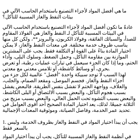
ما هي أفضل المواد لأجزاء التصنيع باستخدام الحاسب الآلي في
بيئات النفط والغاز المسببة للتآكل؟
عادةً ما تكون أفضل المواد لأجزاء التصنيع باستخدام الحاسب الآلي
في البيئات المسببة للتآكل لـ
النفط والغاز
هي
الفولاذ المقاوم
للصدأ
، و
السبائك الفائقة
، و
فولاذ الكربون
، و
البرونز**، ولكن كل منها
يناسب ظروف خدمة مختلفة. في معدات النفط والغاز، لا يمكن
اختيار المادة بناءً على القوة أو التكلفة فقط. يجب على المشترين
الموازنة بين مقاومة التآكل، وحمل الضغط، وسلوك البلى، وأداء
الختم، وما إذا كان الجزء سيعمل في تيارات عمليات رطبة، أو تعرض
بحري، أو وسائط كاشطة، أو تلامس معدني مع معدني.
لهذا السبب لا توجد سبيكة واحدة "أفضل" عالمية لكل جزء من
أجزاء النفط والغاز. فجسم الموصل، ومقعد الصمام، والجلب،
والغلاف، وواجهة الختم لا تفشل بنفس الطريقة. فالبعض يفشل
بسبب هجوم التآكل، والبعض بسبب الالتصاق أو البلى الكاشط،
والبعض بسبب التشوه تحت الحمل العالي، والبعض بسبب مزيج من
الثلاثة جميعًا. لذلك، يعد اختيار المادة الصحيح أحد أقوى العوامل في
تحديد عمر الخدمة، وفاصل الصيانة، وموثوقية المعدات الإجمالية.
1. يجب أن يبدأ اختيار المواد في النفط والغاز بظروف الخدمة، وليس
بالسعر فقط
في أنظمة النفط والغاز المسببة للتآكل، يجب أن يبدأ اختيار المواد