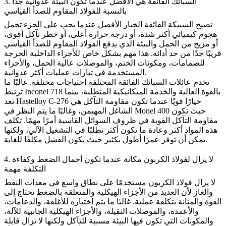
3. السبائك الفائقة هي الأفضل عندما تكون البيئة عدوانية جدًا
بالنسبة للفولاذ المقاوم للصدأ القياسي
تصبح
السبيكة الفائقة
الخيار الأفضل عندما يجب على الجزء تحمل
هجوم كيميائي أكثر شدة، أو درجة حرارة أعلى، أو خطر تآكل أقوى،
أو مزيج من الحمل والبيئة الذي يدفع الفولاذ المقاوم للصدأ القياسي
قريبًا جدًا من حد أدائه. هذا مهم بشكل خاص للأجزاء الداخلية الحرجة
للصمامات، ومكونات الختم، والموصلات عالية الحمل، والأجزاء
المستخدمة في تيارات عمليات أكثر عدوانية.
تخدم عائلات السبائك الفائقة المختلفة احتياجات مختلفة. غالبًا ما
بالقوة العالية والخدمة الميكانيكية المتطلبة، بينما
Inconel 718
ترتبط
خيارًا قويًا عندما تكون مقاومة التآكل هي
Hastelloy C-276
تعد
حيث تكون
Monel 400
الشاغل المهيمن، وغالبًا ما يتم النظر في
مقاومة التآكل القوية في ظروف السوائل القاسية أمرًا مهمًا. تكلف
هذه المواد أكثر وعادة ما تكون أكثر تطلبًا في التشغيل الآلي، ولكنها
يمكن أن توفر عمرًا أطول بكثير حيث يكون الفشل مكلفًا للغاية.
4. لا يزال لفولاذ الكربون مكانة عندما تكون أحمال الضغط وكفاءة
التكلفة مهمة
لا يزال
فولاذ الكربون
مستخدمًا على نطاق واسع في معدات النفط
والغاز لأن العديد من الأجزاء الهيكلية والمتعلقة بالضغط تحتاج إلى
القوة والمتانة بتكلفة عملية. غالبًا ما يتم اختياره للأغلفة، والدعامات،
والأعمدة، والموصلات الثقيلة، والأجزاء الهيكلية الجانبية للآلة،
والمكونات التي تكون فيها البيئة مسببة للتآكل ولكنها لا تزال قابلة