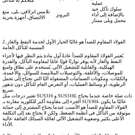
متحكم به للتآكل
عملية
سلوك تآكل جيد
تلامس انزلاقي، بلى، منع
بالإضافة إلى أداء
البرونز
الالتصاق، أجهزة بحرية
محمل وبلى ممتاز
2. الفولاذ المقاوم للصدأ هو غالبًا الخيار الأول لخدمة النفط والغاز
المسببة للتآكل العامة
يُعتبر
الفولاذ المقاوم للصدأ
عادةً أول مادة يتم النظر فيها لأجزاء
النفط والغاز لأنه يوفر توازنًا قويًا عامًا لمقاومة التآكل، والقدرة
الهيكلية، والقابلية للتشغيل الآلي. يُستخدم على نطاق واسع
للموصلات، والأغلفة، والتوصيلات الملامسة للسوائل، والأعمدة،
والكمّات، ومكونات الصمامات المشغولة آليًا التي تحتاج إلى تحمل
الرطوبة، أو وسائط العمليات، أو التعرض العام للتآكل دون تدهور
سريع.
ذات صلة خاصة عندما يحتاج
SUS316L
و
SUS316
تعتبر درجات مثل
. غالبًا ما يكون
SUS304
الجزء إلى مقاومة أكبر للكلوريد مقارنة بـ
الفولاذ المقاوم للصدأ هو الأنسب عندما يحتاج المشتري إلى حماية
موثوقة من التآكل في أنظمة الضغط، ولكن لا يحتاج بعد إلى التكلفة
الأعلى بكثير وصعوبة التشغيل الآلي لعائلة السبائك الفائقة عالية
الأداء.