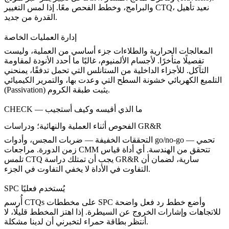
والبرامج، وخطط الفحص معًا. إذا لمس التغيير CTQ، نعيد تأهيل
القدرة من جديد.
إدارة العمليات الخاصة
المعالجات الحرارية والطلاءات جزء أساسي من العملية، وليست
تفصيلًا متأخرًا. لأجسام الألمنيوم، غالبًا ما أحدد
الأنودة لمقاومة
التآكل
. للأجزاء الداخلية من الستانلس التي تحمل تدفقًا، يمنحني
التلميع الكهربائي
خشونة السطح التي وعدت بها، و
التمرير الكيميائي
يثبت طبقة الكروم.
(Passivation)
CHECK — ما الذي أقيسه وكيف أستجيب
الفحوص أثناء العملية والنهائية؛ ودراسات GR&R
التحققات الخفيفة — ضربات المجس، وأدوات go/no-go — تحمي
زمن الدورة. مراجعات CMM تتحقق من الهندسة. أي أداة قياس
تلمس CTQ يجب أن تمتلك دراسة GR&R سارية، لضمان أن
التفاوت في الأداة لا يخفي التفاوت في الجزء.
SPC يُستخدم فعليًا
أُرسم CTQs على مخططات SPC وأضع خطط رد فعل واضحة
للاتجاهات وإشارات الخروج عن السيطرة. إذا اهتز المخطط قليلًا، لا
أنتظر بطاقة حمراء لتخبرني أن لدينا مشكلة.