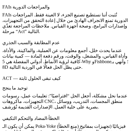
FAIs والمراجعات الدورية
FAIs تُثبت أننا نستطيع تصنيع الجزء، لا العينة فقط. المراجعات
الدورية تمنع الانجراف الهادئ من خلال إعادة التحقق من التجهيزات،
وإصدارات البرامج، وصحة أجهزة القياس. ملاحظات المراجعة تغذّي
مرحلة “Act” التالية.
عدم المطابقة والسبب الجذري
عندما يحدث خلل، أجمع معلومات عن العملية، والماكينة، والأداة،
وأداة القياس، والمشغل، والوقت، ورقم دفعة المادة — كمية بيانات
كافية لرؤية الأنماط. أدواتي المفضلة هي 5-Why وFishbone؛ وأنهي بـ
8D حتى يظل الحل فعالًا في الوردية التالية.
ACT — كيف تبقى الحلول ثابتة
توحيد ما ينجح
عندما نحل مشكلة، أجعل الحل “افتراضيًا”: تعليمات عمل، رسومات
التجهيزات، ماكروهات CNC، منطق المجسات، التدريب، ووسائل
بصرية على خلية العمل. الإصدارات القديمة تُؤرشف.
الخطأ-المضاد والتحكم التكيفي
يمكن أن يكون الـ Poka-Yoke (منع الخطأ) فيزيائيًا (تجهيزات بمفاتيح