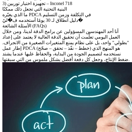
3) تجهيزة اختبار توربين – Inconel 718
البنية التحتية التي تجعل ذلك ممكنًا
ما الذي يغيّره PDCA في التكلفة وزمن التسليم
دليل انطلاق لـ 30 يومًا أستخدمه ف�ليً�
الأسئلة الشائعة (FAQs)
أنا أحد المهندسين المسؤولين عن برامج الدقة لدينا، ومن خلال
العمل اليومي تعلّمت أن تحقيق الدقة العالية لا يعتمد على إعداد
"بطولي" واحد، بل على نظام يمنع المتغيرات الصغيرة من الانجراف.
إطار عمل PDCA (خطط – نفّذ – تحقق – صحّح) هو المنهج الذي
نستخدمه لتصميم الجودة من البداية، والحفاظ عليها عندما يشتد
ضغط الإنتاج، وجعل كل دفعة أفضل بشكل ملموس من التي سبقتها.