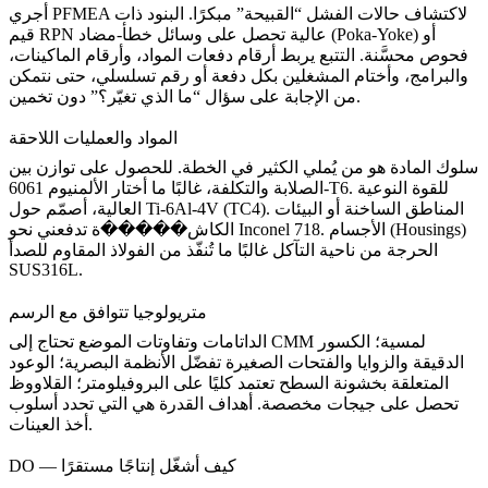
أجري PFMEA لاكتشاف حالات الفشل “القبيحة” مبكرًا. البنود ذات
قيم RPN عالية تحصل على وسائل خطأ-مضاد (Poka-Yoke) أو
فحوص محسَّنة. التتبع يربط أرقام دفعات المواد، وأرقام الماكينات،
والبرامج، وأختام المشغلين بكل دفعة أو رقم تسلسلي، حتى نتمكن
من الإجابة على سؤال “ما الذي تغيّر؟” دون تخمين.
المواد والعمليات اللاحقة
سلوك المادة هو من يُملي الكثير في الخطة. للحصول على توازن بين
. للقوة النوعية
الألمنيوم 6061-T6
الصلابة والتكلفة، غالبًا ما أختار
. المناطق الساخنة أو البيئات
Ti-6Al-4V (TC4)
العالية، أصمّم حول
. الأجسام (Housings)
Inconel 718
الكاش�����ة تدفعني نحو
الحرجة من ناحية التآكل غالبًا ما تُنفّذ من
الفولاذ المقاوم للصدأ
SUS316L
.
متريولوجيا تتوافق مع الرسم
الداتامات وتفاوتات الموضع تحتاج إلى CMM لمسية؛ الكسور
الدقيقة والزوايا والفتحات الصغيرة تفضّل الأنظمة البصرية؛ الوعود
المتعلقة بخشونة السطح تعتمد كليًا على البروفيلومتر؛ القلاووظ
تحصل على جيجات مخصصة. أهداف القدرة هي التي تحدد أسلوب
أخذ العينات.
DO — كيف أشغّل إنتاجًا مستقرًا