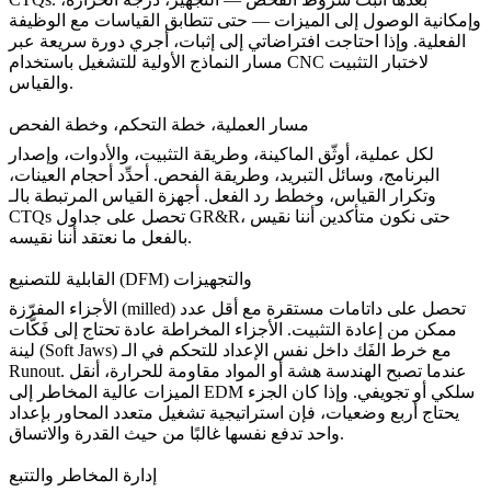
وإمكانية الوصول إلى الميزات — حتى تتطابق القياسات مع الوظيفة
الفعلية. وإذا احتاجت افتراضاتي إلى إثبات، أجري دورة سريعة عبر
لاختبار التثبيت
مسار النماذج الأولية للتشغيل باستخدام CNC
والقياس.
مسار العملية، خطة التحكم، وخطة الفحص
لكل عملية، أوثّق الماكينة، وطريقة التثبيت، والأدوات، وإصدار
البرنامج، وسائل التبريد، وطريقة الفحص. أحدِّد أحجام العينات،
وتكرار القياس، وخطط رد الفعل. أجهزة القياس المرتبطة بالـ
CTQs تحصل على جداول GR&R، حتى نكون متأكدين أننا نقيس
بالفعل ما نعتقد أننا نقيسه.
القابلية للتصنيع (DFM) والتجهيزات
الأجزاء المفرّزة (milled) تحصل على داتامات مستقرة مع أقل عدد
ممكن من إعادة التثبيت. الأجزاء المخراطة عادة تحتاج إلى فَكَّات
لينة (Soft Jaws) مع خرط الفَك داخل نفس الإعداد للتحكم في الـ
Runout. عندما تصبح الهندسة هشة أو المواد مقاومة للحرارة، أنقل
الميزات عالية المخاطر إلى EDM سلكي أو تجويفي. وإذا كان الجزء
يحتاج أربع وضعيات، فإن استراتيجية
تشغيل متعدد المحاور بإعداد
تدفع نفسها غالبًا من حيث القدرة والاتساق.
واحد
إدارة المخاطر والتتبع