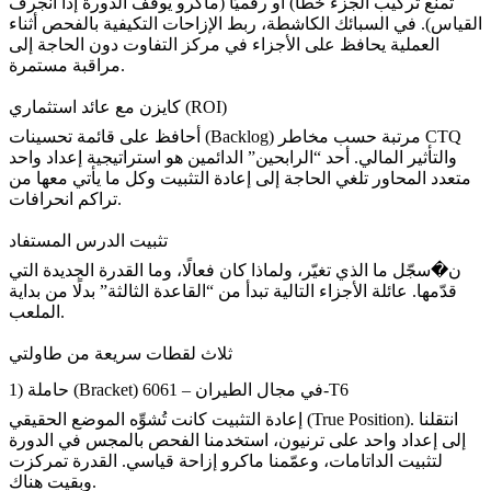
تمنع تركيب الجزء خطأ) أو رقميًا (ماكرو يوقف الدورة إذا انجرف
القياس). في السبائك الكاشطة، ربط الإزاحات التكيفية بالفحص أثناء
العملية يحافظ على الأجزاء في مركز التفاوت دون الحاجة إلى
مراقبة مستمرة.
كايزن مع عائد استثماري (ROI)
أحافظ على قائمة تحسينات (Backlog) مرتبة حسب مخاطر CTQ
والتأثير المالي. أحد “الرابحين” الدائمين هو استراتيجية إعداد واحد
متعدد المحاور تلغي الحاجة إلى إعادة التثبيت وكل ما يأتي معها من
تراكم انحرافات.
تثبيت الدرس المستفاد
ن�سجّل ما الذي تغيّر، ولماذا كان فعالًا، وما القدرة الجديدة التي
قدّمها. عائلة الأجزاء التالية تبدأ من “القاعدة الثالثة” بدلًا من بداية
الملعب.
ثلاث لقطات سريعة من طاولتي
1) حاملة (Bracket) في مجال الطيران – 6061-T6
إعادة التثبيت كانت تُشوِّه الموضع الحقيقي (True Position). انتقلنا
إلى إعداد واحد على ترنيون، استخدمنا الفحص بالمجس في الدورة
لتثبيت الداتامات، وعمّمنا ماكرو إزاحة قياسي. القدرة تمركزت
وبقيت هناك.