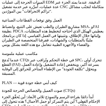
عمليات EDM الدقيقة
. عندما يمتد الجزء عبر
الميزات الحرجة إلى
خدمة تشغيل CNC متكاملة
لتجنّب مشاكل
عدة عمليات، أُمرِّره عبر
“تراكم الانحرافات” بين المورّدين.
العمل وفق توقعات القطاعات الصناعية
مشاريع الطيران والطب تعيش على التتبع، وانضباط MSA، وFAI
نظيفة. PDCA يعطيني الهيكل الذي أحتاجه لتخطيط هذه المتطلبات،
وإثباتها خلال الإطلاق، وتثبيتها في العمل القياسي. إذا كان برنامجك
مليئًا بالمتطلبات والشهادات، ففرقنا المتخصصة في
الطيران
تتعامل مع هذه اللغة بشكل يومي.
والفضاء
و
الأجهزة الطبية
مكاسب عملية ملموسة
عندما تُدمَج CTQs في خطة التحكم وتُراقب عبر SPC، تتحرك أولى
القطع (FAI) بسرعة أكبر، وينخفض إعادة التشغيل وإعادة العمل،
ويتحوّل “تكلفة الجودة” من الإطفاء المتأخر للحرائق إلى الوقاية
المسبقة.
PLAN — كيف أبني خطة جودة قوية
صوت العميل والخصائص الحرجة للجودة (CTQs)
أبدأ دائمًا بقراءة الرسم والنموذج ثلاثي الأبعاد: أين يُحقِّق الجزء
الإحكام الفعلي؟ أين يتم التمركز أو حمل الأحمال؟ هذه تتحول إلى
CTQs. بعدها أُثبّت شروط الفحص — التجهيز، درجة الحرارة،