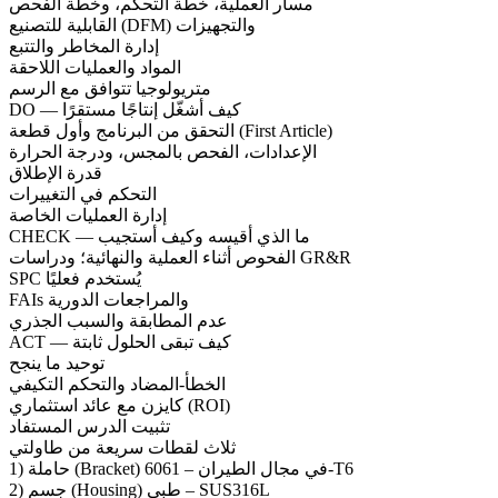
مسار العملية، خطة التحكم، وخطة الفحص
القابلية للتصنيع (DFM) والتجهيزات
إدارة المخاطر والتتبع
المواد والعمليات اللاحقة
متريولوجيا تتوافق مع الرسم
DO — كيف أشغّل إنتاجًا مستقرًا
التحقق من البرنامج وأول قطعة (First Article)
الإعدادات، الفحص بالمجس، ودرجة الحرارة
قدرة الإطلاق
التحكم في التغييرات
إدارة العمليات الخاصة
CHECK — ما الذي أقيسه وكيف أستجيب
الفحوص أثناء العملية والنهائية؛ ودراسات GR&R
SPC يُستخدم فعليًا
FAIs والمراجعات الدورية
عدم المطابقة والسبب الجذري
ACT — كيف تبقى الحلول ثابتة
توحيد ما ينجح
الخطأ-المضاد والتحكم التكيفي
كايزن مع عائد استثماري (ROI)
تثبيت الدرس المستفاد
ثلاث لقطات سريعة من طاولتي
1) حاملة (Bracket) في مجال الطيران – 6061-T6
2) جسم (Housing) طبي – SUS316L