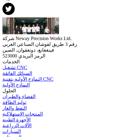
شركة Neway Precision Works Ltd.
رقم 3 طريق لفوشان الصناعي الغربي
فينغغانغ، دونغقوان، الصين
الرمز البريدي 523000
الخدمات
تشغيل CNC
السبائك الفائقة
النماذج الأولية بتقنية CNC
النماذج الأولية
الحلول
الفضاء والطيران
توليد الطاقة
النفط والغاز
المنتجات الاستهلاكية
الأجهزة الطبية
الآلات الزراعية
السيارات