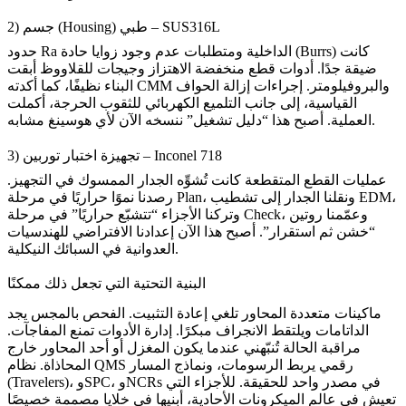
2) جسم (Housing) طبي – SUS316L
حدود Ra الداخلية ومتطلبات عدم وجود زوايا حادة (Burrs) كانت
ضيقة جدًا. أدوات قطع منخفضة الاهتزاز وجيجات للقلاووظ أبقت
البناء نظيفًا، كما أكدته CMM والبروفيلومتر. إجراءات إزالة الحواف
القياسية، إلى جانب التلميع الكهربائي للثقوب الحرجة، أكملت
العملية. أصبح هذا “دليل تشغيل” ننسخه الآن لأي هوسينغ مشابه.
3) تجهيزة اختبار توربين – Inconel 718
عمليات القطع المتقطعة كانت تُشوِّه الجدار الممسوك في التجهيز.
رصدنا نموًا حراريًا في مرحلة Plan، ونقلنا الجدار إلى تشطيب EDM،
وتركنا الأجزاء “تتشبّع حراريًا” في مرحلة Check، وعمّمنا روتين
“خشن ثم استقرار”. أصبح هذا الآن إعدادنا الافتراضي للهندسيات
العدوانية في السبائك النيكلية.
البنية التحتية التي تجعل ذلك ممكنًا
ماكينات متعددة المحاور تلغي إعادة التثبيت. الفحص بالمجس يجد
الداتامات ويلتقط الانجراف مبكرًا. إدارة الأدوات تمنع المفاجآت.
مراقبة الحالة تُنبّهني عندما يكون المغزل أو أحد المحاور خارج
المحاذاة. نظام QMS رقمي يربط الرسومات، ونماذج المسار
(Travelers)، وSPC، وNCRs في مصدر واحد للحقيقة. للأجزاء التي
تعيش في عالم الميكرونات الأحادية، أبنيها في خلايا مصممة خصيصًا