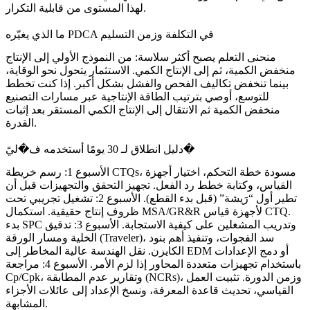
لهذا المستوى من قابلية التكرار.
ما الذي يغيّره PDCA في التكلفة وزمن التسليم
منحنى التعلم يصبح أكثر سلاسة: من النموذج الأولي إلى الإنتاج
منخفض الكمية، ثم إلى الإنتاج الكمي. الاستثمار يتحول نحو الوقاية،
بينما تنخفض تكاليف الفحص والفشل بشكل أكبر. إذا كنت تخطط
للتوسع، أوصي بترتيب الطاقة الإنتاجية عبر مسارات
التصنيع
منخفض الكمية
ثم الانتقال إلى
الإنتاج الكمي المستقر
بعد إثبات
القدرة.
دليل انطلاق لـ 30 يومًا أستخدمه ف�ليً�
الأسبوع 1: رسم خريطة CTQs، مسودة خطة التحكم، اختيار أجهزة
القياس، وكتابة خطط رد الفعل. تجهيز التحقق والتجهيزات قبل أن
تطير أول “رَيشة” (قبل بدء القطع). الأسبوع 2: تشغيل تجريبي تحت
ظروف إنتاج حقيقية. استكمال MSA/GR&R لأجهزة قياس CTQ.
بدء SPC وتدريب المشغلين على كيفية الاستجابة. الأسبوع 3: تدقيق
الخلية ومسار الورقة (Traveler)، سد الفجوات، وتنفيذ أهم بنود
الكايزن. نقل الهندسة عالية المخاطر إلى EDM أو دمج الإعدادات
باستخدام تجهيزات متعددة المحاور إذا لزم الأمر. الأسبوع 4: مراجعة
Cp/Cpk، وتقارير عدم المطابقة (NCRs)، وزمن الدورة. تثبيت العمل
القياسي، تحديث قاعدة المعرفة، ونسخ الإعداد إلى عائلات الأجزاء
المشابهة.