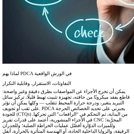
لماذا يهم PDCA في الورش الواقعية
التفاوتات، الاستقرار، وقابلية التكرار
يمكن أن تخرج الأجزاء عن المواصفات بطرق دقيقة وغير واضحة:
قاطع يفقد ميكرونًا من حافته، تجهيزة تثبيت تهبط قليلًا، تركيز سائل
التبريد يتغير، ودرجة حرارة المحيط تتقلب — وكلها يمكن أن تؤثر
على ثقب أو تجويف. PDCA يجبرني على تحديد الخصائص الحرجة
للجودة (CTQs) من البداية، ثم التحكم في “الرافعات” التي تحركها.
تفريز CNC المجرَّبة
؛
في الأجزاء المنشورية، أعتمد على قدرات
وللميزات الدوّارة أفضّل عمليات
الخراطة الصلبة
؛ وللجدران
الرقيقة، والزوايا الداخلية الحادة، أو الهندسة المتأثرة بالحرارة، أنقل