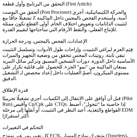
التحقق من البرنامج وأول قطعة (First Article)
أتحقق من البوست (Post Processor) والحركة الكينماتيكية، أجري
تشغيلًا جافًا مع Z آمنة، وأستخدم الفحص بالمجس داخل الماكينة
لتثبيت الداتامات وتعويض اختلاف الخام. أولى القطع تكون ممثلة
للإنتاج الفعلي، وألتقط الأرقام التي سأحتاجها لتقييم القدرة.
الإعدادات، الفحص بالمجس، ودرجة الحرارة
قِيَم العزم لبراغي التثبيت، وإزاحات طول الأدوات، وتسلسل التثبيت
تبقى ثابتة. روتينات المجس تتحقق من وضعية التجهيز والميزات
الأساسية داخل الدورة. دورات التسخين المسبق وتركيز سائل التبريد
يمنعان الماكينة من “نمو” الجزء. للحصول على قابلية تكرار على
مستوى الميكرون، أضمّ العمليات داخل إعداد مخصص لـ
التشغيل
.
الدقيق
قدرة الإطلاق
قبل أن أوافق على الانتقال إلى الكميات، أجري تشغيلًا تجريبيًا (Pilot
Run) وأقيس Cp/Cpk على CTQs. إذا خاصية ما “تتجول”، أضبط
القواطع والتغذية، أعيد النظر في التثبيت، أو أنقلها إلى مرحلة EDM
أكثر استقرارًا.
التحكم في التغييرات
كل تغيير يمر عبر نموذج ECN، وتتحرك نماذج المسار (Travelers)،