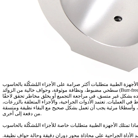
لأجهزة الطبية متطلبات أكثر صرامة على
سطحي مضبوط، ونظافة موثوقة، وحواف خالية من الزوائد (Burr-free)، ودقة قابلة للتكرار، وسجلات فحص توضح التحقق الفعلي من الميزات الحرجة. في العديد من البرامج الطبية، قد يفشل الجزء المقبول من
 في العمليات. تعتمد الأدوات الجراحية، والأجزاء المتعلقة بالزرعات،
كام، وأسطحًا مرئية يجب أن تعمل بشكل صحيح مع البقاء نظيفة ومتسقة
من دفعة إلى أخرى.
د الأداة الجراحية على محاذاة محور دوران دقيقة وحالة حواف نظيفة.