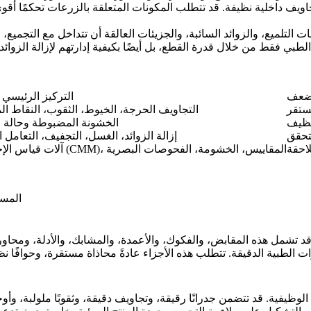
يف داخلية نظيفة. قد تتطلب المكونات المتعلقة بالزرعات تحكمًا أقوى
 التلميع، والزوائد السائبة، والجزيئات العالقة أن تتداخل مع التجميع، 
لضعف
التركيز الرئيسي 
مستقر
التجاويف الحرجة، الخيوط، الثقوب، النقاط ال
تنظيف
الخشونة المضبوطة وحالة 
تحقق
إزالة الزوائد، الغسل، التجفيف، التعامل
احقة
آلات قياس الإحداثيات (CMM)، المقاييس، الخشومة، الفحوصات البصرية
الأجزاء الش
ًا. قد تشمل هذه المقابض، والفكوك، والأعمدة، والمشابك، والأدلة، ومح
قة الوظيفية. قد تتضمن جدرانًا رقيقة، وتجاويف دقيقة، وثقوبًا ملولبة، 