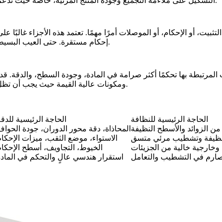
التشكيل على ملاءمة التجميع وجودة المنتج المرئية، خاصة حيث تدعم الهياكل الإلكترونيات، أو مسارات السوائل، أو الهياكل القابلة للتعقيم.
لتثبيت، أو الإحكام، أو الموصلات أمرًا مهمًا. تعتمد هذه الأجزاء غالب
إحكام مستقرة. حتى العيب البسيط في مقعد، أو تجويف، أو بداية خيط يمكن أن يؤثر على الأداء الوظيفي.
هات المرتبطة بها تحكمًا أكثر صرامة في المادة، وجودة السطح، والدقة. ق
ومكونات عالية القيمة حيث يجب أن تظل الهندسة والتشطيب متسقين طوال مسار التشكيل والفحص الكامل.
الحاجة الرئيسية للنظافة
الحاجة الرئيسية للدق
 من الزوائد والأسطح النظيفة
المحاذاة، دقة محور الدوران، جودة الحوا
نظيفة وتشطيب مرئي متسق
الاستواء، موضع الثقب، ميزات الإحكا
وخارجية خالية من الجزيئات
الخيوط، التجاويف، أسطح الإحكام
ارم في التشطيب والتعامل
استقرار هندسي عالٍ والتحكم في المادة