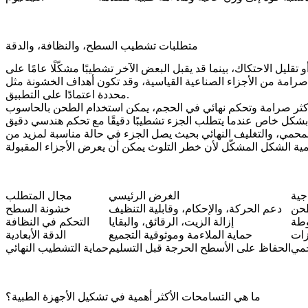
متطلبات تشطيب السطح، والنظافة، والدقة
قليل الاحتكاك، بينما قد يقبل البعض الآخر تشطيبًا مشكّلًا عامًا على
اعية القياسية، وقد تكون أهداف الخشونة مثل Ra 0.4 إلى 1.6 ميكرومتر ذات صلة بميزات
محددة اعتمادًا على التطبيق.
ثر صرامة وتحكم نهائي في الحجم، يمكن استخدام
 المحمي، والتغليف النهائي بحيث يصل الجزء في حالة مناسبة لمزيد من
جية
الغرض الرئيسي
مجال المتطلب
طحن
دعم الحركة، والإحكام، وقابلية التنظيف
خشونة السطح
وطة
إزالة الزيت، الرقائق، والبقايا
التحكم في النظافة
زات
حماية الملاءمة وموثوقية التجميع
الدقة الأبعادية
حمي
الحفاظ على الأسطح الحرجة قبل التسليم
حماية التشطيب النهائي
ما هي التسامحات الأكثر أهمية في تشكيل الأجهزة الطبية؟