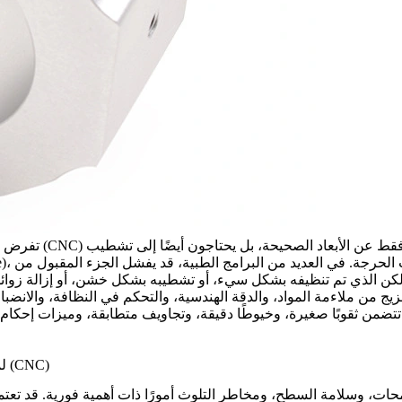
مقارنة بالعديد من التطبيقات الصناعية العامة. لا يبحث المشترون فقط عن الأبعاد الصحيحة، بل يحتاجون أيضًا إلى تشطيب
الأجزاء المُشكّلة بالحاسوب (CNC)
تفرض ا
ج من ملاءمة المواد، والدقة الهندسية، والتحكم في النظافة، والانضباط
 ما تتضمن ثقوبًا صغيرة، وخيوطًا دقيقة، وتجاويف متطابقة، وميزات إح
لماذا تمتلك الأجهزة الطبية متطلبات خاصة للأجزاء المُشكّلة بالحاسوب (CNC)
محات، وسلامة السطح، ومخاطر التلوث أمورًا ذات أهمية فورية. قد تعتم