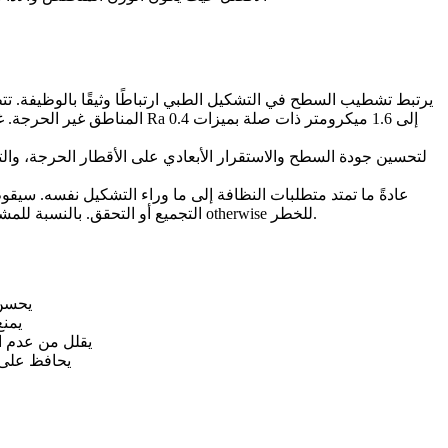
يرتبط تشطيب السطح في التشكيل الطبي ارتباطًا وثيقًا بالوظيفة. تتطلب
المناطق غير الحرجة. غالبًا 
عادةً ما تمتد متطلبات النظافة إلى ما وراء التشكيل نفسه. سيقو
التجميع أو التحقق. بالنسبة للمشترين في المجال الطبي، غالبًا ما تكون الحالة النهائية المنظفة بنفس أهمية الشكل المشكّل لأن خطر التلوث يمكن أن يعرض الأجزاء المقبولة otherwise للخطر.
يحسن 
يمنع
يقلل من عدم ا
يحافظ على ح