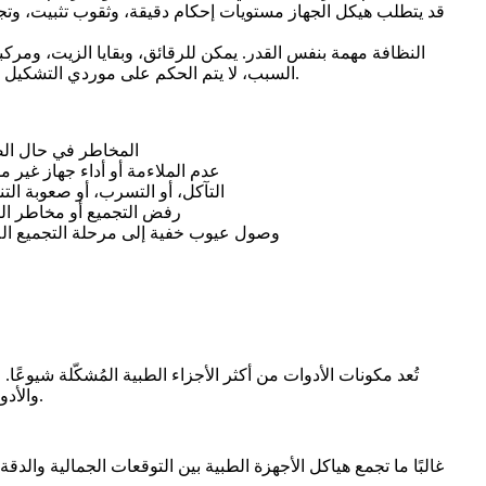
قد يتطلب هيكل الجهاز مستويات إحكام دقيقة، وثقوب تثبيت، وتجاو
النظافة مهمة بنفس القدر. يمكن للرقائق، وبقايا الزيت، ومركبات
السبب، لا يتم الحكم على موردي التشكيل الطبي فقط من خلال قدرة القطع، بل أيضًا بكيفية إدارتهم لإزالة الزوائد، والغسل، والتجفيف، والتعامل المحمي، والفحص النهائي قبل الشحن.
المخاطر في حال ا
عدم الملاءمة أو أداء جهاز غير 
التآكل، أو التسرب، أو صعوبة ال
رفض التجميع أو مخاطر ال
وصول عيوب خفية إلى مرحلة التجميع الل
تُعد مكونات الأدوات من أكثر الأجزاء الطبية المُشكّلة شيوع
والأدوات الطبية الدقيقة. تتطلب هذه الأجزاء عادةً محاذاة مستقرة، وحوافًا نظيفة، ومواقع ثقوب مضبوطة، وحركة موثوقة بين المكونات المتطابقة.
غالبًا ما تجمع هياكل الأجهزة الطبية بين التوقعات الجمالية والد