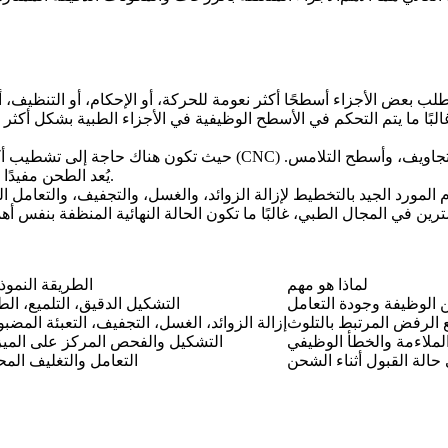
 بعض الأجزاء أسطحًا أكثر نعومة للحركة، أو الإحكام، أو التنظيف، أو ت
ما يتم التحكم في الأسطح الوظيفية في الأجزاء الطبية بشكل أكثر صرامة من الأجزاء الصن
لتحسين جودة السطح والاستقرار الأبعادي على الأقطار الحرجة، والتجاويف، وأسطح التلامس.
الطحن بالحاسوب (CNC)
حيث تكون هناك حاجة إلى تشطيب أك
يُعد الطحن مفيدًا بشكل خاص عندما يتطلب الجزء تشطيبًا دقيقًا مع تحكم هندسي دقيق.
م المورد الجيد بالتخطيط لإزالة الزوائد، والغسل، والتجفيف، والتعامل
لماذا هو مهم
الطريقة النموذ
الوظيفة وجودة التعامل
التشكيل الدقيق، التلميع، ال
 الرفض المرتبط بالتلوث
إزالة الزوائد، الغسل، التجفيف، التعبئة المضب
لملاءمة والخطأ الوظيفي
التشكيل والفحص المركز على المي
الة القبول أثناء الشحن
التعامل والتغليف الم