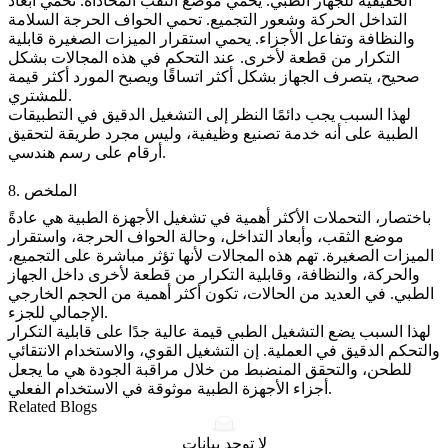
الحقيقية للجهاز الطبي. يحمي موضع الثقب المحاذاة. تحمي أبعاد
التداخل الحركة وشعور التجميع. تحمي الحواف الحرجة السلامة
والنظافة وتفاعل الأجزاء. يحمي استقرار الميزات الصغيرة قابلية
التكرار من قطعة لأخرى. عند التحكم في هذه المجالات بشكل
صحيح، يتصرف الجهاز بشكل أكثر اتساقًا ويصبح المورد أكثر قيمة
للمشتري.
لهذا السبب يجب دائمًا النظر إلى التشغيل الدقيق في التطبيقات
الطبية على أنه خدمة تصنيع وظيفية، وليس مجرد طريقة لتحقيق
أرقام على رسم هندسي.
8. الملخص
باختصار، التحملات الأكثر أهمية في تشغيل الأجهزة الطبية هي عادةً
موضع الثقب، وأبعاد التداخل، وحالة الحواف الحرجة، واستقرار
الميزات الصغيرة. تهم هذه المجالات لأنها تؤثر مباشرة على التجميع،
والحركة، والنظافة، وقابلية التكرار من قطعة لأخرى داخل الجهاز
الطبي. في العديد من الحالات، تكون أكثر أهمية من الحجم الخارجي
الإجمالي للجزء.
لهذا السبب يضع التشغيل الطبي قيمة عالية جدًا على قابلية التكرار
والتحكم الدقيق في العملية. إن
التشغيل
القوي، والاستخدام الانتقائي
للطحن
، والتحقق المنضبط من خلال
مراقبة الجودة
هي ما يجعل
أجزاء الأجهزة الطبية موثوقة في الاستخدام الفعلي.
Related Blogs
لا توجد بيانات