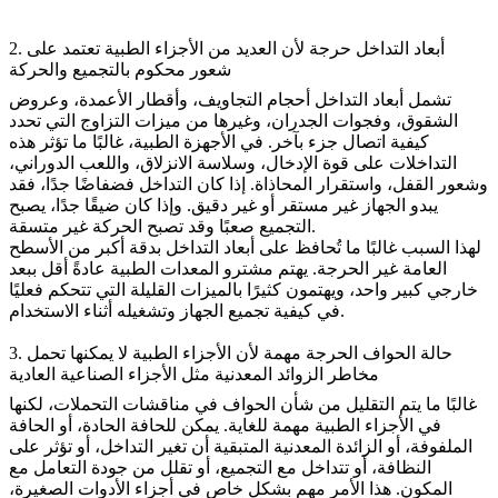
2. أبعاد التداخل حرجة لأن العديد من الأجزاء الطبية تعتمد على
شعور محكوم بالتجميع والحركة
تشمل أبعاد التداخل أحجام التجاويف، وأقطار الأعمدة، وعروض
الشقوق، وفجوات الجدران، وغيرها من ميزات التزاوج التي تحدد
كيفية اتصال جزء بآخر. في الأجهزة الطبية، غالبًا ما تؤثر هذه
التداخلات على قوة الإدخال، وسلاسة الانزلاق، واللعب الدوراني،
وشعور القفل، واستقرار المحاذاة. إذا كان التداخل فضفاضًا جدًا، فقد
يبدو الجهاز غير مستقر أو غير دقيق. وإذا كان ضيقًا جدًا، يصبح
التجميع صعبًا وقد تصبح الحركة غير متسقة.
لهذا السبب غالبًا ما تُحافظ على أبعاد التداخل بدقة أكبر من الأسطح
العامة غير الحرجة. يهتم مشترو المعدات الطبية عادةً أقل ببعد
خارجي كبير واحد، ويهتمون كثيرًا بالميزات القليلة التي تتحكم فعليًا
في كيفية تجميع الجهاز وتشغيله أثناء الاستخدام.
3. حالة الحواف الحرجة مهمة لأن الأجزاء الطبية لا يمكنها تحمل
مخاطر الزوائد المعدنية مثل الأجزاء الصناعية العادية
غالبًا ما يتم التقليل من شأن الحواف في مناقشات التحملات، لكنها
في الأجزاء الطبية مهمة للغاية. يمكن للحافة الحادة، أو الحافة
الملفوفة، أو الزائدة المعدنية المتبقية أن تغير التداخل، أو تؤثر على
النظافة، أو تتداخل مع التجميع، أو تقلل من جودة التعامل مع
المكون. هذا الأمر مهم بشكل خاص في أجزاء الأدوات الصغيرة،