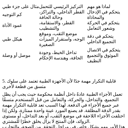
لماذا هو مهم
التركيز الرئيسي للتحمل
مثال على جزء طبي
يتحكم في الإدخال
القطر الداخلي، والتراكز،
كم التوجيه
والمحاذاة
وحالة الحافة
يتحكم في الحركة
القطر، والاستقامة،
عمود الأداة
وشعور التعامل
والتشطيب
موضع الثقب، وموقع
يتحكم في دقة
الوجه، واستقرار الميزات
هيكل طبي
التجميع الداخلي
الصغيرة
يتحكم في الاتصال
تداخل الخيط، وجودة
الموثوق والتجميع
موصل أو وصلة
الحافة، وهندسة الإحكام
النظيف
5. قابلية التكرار مهمة جدًا لأن الأجهزة الطبية تعتمد على سلوك
متسق من قطعة لأخرى
تعمل الأجزاء الطبية عادةً داخل أنظمة محكومة حيث يجب أن يظل
التجميع، والتداخل، والحركة، والتعامل من قبل المستخدم متسقًا
عبر جميع الأجزاء في الدفعة. لهذا السبب تعد قابلية التكرار مهمة
بقدر الدقة المطلقة. قد يصنع المورد عينة واحدة ممتازة، ولكن إذا
اختلفت الأجزاء اللاحقة في موضع الثقب، أو بعد التداخل، أو مستوى
الزوائد، فإن المنتج لا يزال يخلق خطرًا للمشتري.
هذا الأمر مهم بشكل خاص في مراحل التحقق من الصحة، والتجارب