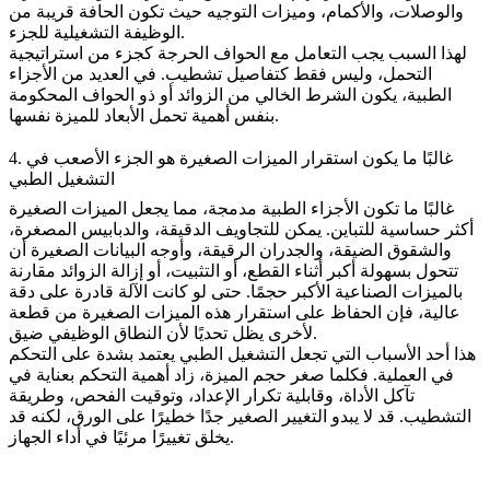
والوصلات، والأكمام، وميزات التوجيه حيث تكون الحافة قريبة من
الوظيفة التشغيلية للجزء.
لهذا السبب يجب التعامل مع الحواف الحرجة كجزء من استراتيجية
التحمل، وليس فقط كتفاصيل تشطيب. في العديد من الأجزاء
الطبية، يكون الشرط الخالي من الزوائد أو ذو الحواف المحكومة
بنفس أهمية تحمل الأبعاد للميزة نفسها.
4. غالبًا ما يكون استقرار الميزات الصغيرة هو الجزء الأصعب في
التشغيل الطبي
غالبًا ما تكون الأجزاء الطبية مدمجة، مما يجعل الميزات الصغيرة
أكثر حساسية للتباين. يمكن للتجاويف الدقيقة، والدبابيس المصغرة،
والشقوق الضيقة، والجدران الرقيقة، وأوجه البيانات الصغيرة أن
تتحول بسهولة أكبر أثناء القطع، أو التثبيت، أو إزالة الزوائد مقارنة
بالميزات الصناعية الأكبر حجمًا. حتى لو كانت الآلة قادرة على دقة
عالية، فإن الحفاظ على استقرار هذه الميزات الصغيرة من قطعة
لأخرى يظل تحديًا لأن النطاق الوظيفي ضيق.
هذا أحد الأسباب التي تجعل التشغيل الطبي يعتمد بشدة على التحكم
في العملية. فكلما صغر حجم الميزة، زاد أهمية التحكم بعناية في
تآكل الأداة، وقابلية تكرار الإعداد، وتوقيت الفحص، وطريقة
التشطيب. قد لا يبدو التغيير الصغير جدًا خطيرًا على الورق، لكنه قد
يخلق تغييرًا مرئيًا في أداء الجهاز.