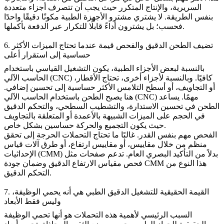
السريرية، والإنتاج المتكرر حيث يجب أن تتصرف أجزاء متعددة
بنفس الطريقة. لا يشتري مشترو الأجهزة الطبية مكونًا دقيقًا واحدًا
فحسب؛ بل يشترون أداءً قابلًا للتكرار عبر الدفعة بأكملها.
6. تضيف الطحن الدقيق والفحص قيمة عندما تحتاج الميزات الأكثر
حساسية إلى استقرار أعلى
بالنسبة لبعض الأجزاء الطبية، يكون التشغيل القياسي باستخدام
الحاسب الآلي (CNC) كافيًا. وبالنسبة لأجزاء أخرى، تحتاج الأقطار،
أو التجاويف، أو أسطح التلامس الأكثر حساسية إلى تحسين إضافي.
مهمًا. يساعد
الطحن باستخدام الحاسب الآلي (CNC)
هنا يصبح
الطحن في تحسين الاستدارة، والتشطيب السطحي، والتحكم الدقيق
في الحجم على الميزات الشبيهة بالأعمدة أو المتعلقة بالتجاويف
حيث يكون التجميع والحركة حساسين بشكل خاص.
الفحص مهم بنفس القدر. غالبًا ما تحتاج التحملات الحرجة إلى تحقق
منظم من خلال مقاييس، أو مقاييس ارتفاع، أو طرق آلات قياس
الإحداثيات (CMM) بدلاً من التأكيد البصري العام. تدعم صفحات مثل
هذا النوع من
ضمان جودة CMM
فحص مقياس الارتفاع الدقيق
و
التحكم الدقيق.
7. القيمة الحقيقية للتشغيل الدقيق الطبي هي أنه يحمي الوظيفة،
وليس فقط الأبعاد
السبب الرئيسي لأهمية هذه التحملات هو أنها تحمي الوظيفة