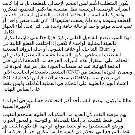
يكون المتطلب الأهم ليس الحجم الإجمالي للقطعة، بل ما إذا كانت
الميزات الوظيفية الرئيسية تظل متسقة بما يكفي للتجميع المتكرر،
والحركة السلسة، والمحاذاة الدقيقة، والتعامل المستقر. قد تبدو
القطعة بسيطة ومع ذلك يصعب تصنيعها إذا كان ثقب صغير واحد، أو
ثقب تحديد موقع واحد، أو حالة حافة واحدة هي التي تحدد أداء الجهاز
الكامل.
لهذا السبب يضع التشغيل الطبي تركيزًا قويًا جدًا على قابلية التكرار.
فالعينة المثالية الواحدة لا تكفي إذا اختلفت القطع التالية في
التداخل، أو علاقة الثقوب، أو حالة الزوائد المعدنية (Burr)، أو
التشطيب السطحي. تكمن القيمة الحقيقية للتشغيل الدقيق في
الحفاظ على استقرار هذه الميزات الحرجة من القطعة الأولى حتى
الدفعة النهائية. تساعد صفحات الجودة مثل
مراقبة الجودة في
و
ضمان الجودة المعتمد من
التشغيل باستخدام الحاسب الآلي (CNC)
في توضيح سبب
ISO باستخدام آلات قياس الإحداثيات (CMM)
اعتماد الجودة الطبية على التحكم في العملية الكاملة، وليس فقط
على القياس النهائي.
1. غالبًا ما يكون موضع الثقب أحد أكثر التحملات حساسية في أجزاء
الأجهزة الطبية
يهم موضع الثقب لأن العديد من المكونات الطبية تستخدم الثقوب
ليس فقط للتثبيت، بل أيضًا للمحاذاة، والتوجيه، والمحور الدوار،
ووضع المستشعرات، أو تحديد موقع الواجهة. قد يكون الثقب هو
نقطة المرجع التي تتحكم في كيفية جلوس مكون آخر، أو حركته، أو