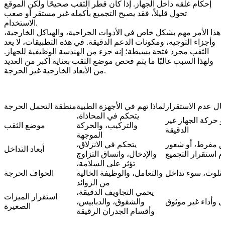
إحكام غلقه داخل الجهاز. إذا كان قطر الثقب صحيحًا ولكن الموقع
تحول قليلاً، فقد يصبح التجميع بأكمله غير مستقر أو صعب
الاستخدام.
هذا الأمر مهم بشكل خاص في الأدوات الجراحية، والهياكل الخارجية،
وأجزاء التوجيه، ومكونات الدعم الدقيقة. في هذه التطبيقات، لا يعد
الثقب مجرد فتحة بسيطة؛ إنه جزء من الهندسة الوظيفية للجهاز.
ولهذا السبب غالبًا ما يتم فحص موضع الثقب بعناية أكبر من العديد
من الأبعاد الخارجية غير الحرجة.
ال عدم الاستقرار
لماذا تهم في الأجهزة الطبية
منطقة التحمل الحرجة
يتحكم في المحاذاة،
و حركة الجهاز غير
والتركيب، والحركة
موضع الثقب
الدقيقة
الموجهة
ق مفرط، أو شعور
يتحكم في الانزلاق،
أبعاد التداخل
م استقرار التجميع
والإدخال، واتساق التزاوج
تؤثر على السلامة،
لتلوث، سوء تداخل
والتعامل، والوظيفة الخالية
الحواف الحرجة
من الزوائد
يحمي التجاويف الدقيقة،
استقرار الميزات
 وأداء غير موثوق
والشقوق، والدبابيس،
الصغيرة
وأقسام الجدران الرقيقة