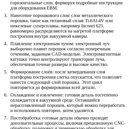
горизонтальные слои, формируя подробные инструкции
для оборудования EBM.
Нанесение порошкового слоя:
слои металлического
порошка, такие как титановый сплав Ti-6Al-4V или
никелевые суперсплавы, например
Inconel 625
,
равномерно распределяются на нагретой платформе
построения внутри вакуумной камеры.
Плавление электронным лучом:
электронный луч
выборочно плавит порошок согласно поперечным
сечениям, заданным CAD-моделью. Электромагнитные
катушки точно контролируют траекторию луча,
обеспечивая точные размеры и высокое качество.
Формирование слоёв:
после затвердевания слоя
платформа построения слегка опускается, что позволяет
нанести следующий слой порошка. Этот цикл
повторяется до формирования всей детали.
Охлаждение и извлечение:
готовая деталь постепенно
охлаждается в вакуумной среде. Оставшийся
нерасплавленный порошок, который можно переработать
и использовать повторно, затем удаляется.
Постобработка:
готовые детали обычно проходят
дополнительные процессы, включая прецизионную CNC-
обработку,
полировку
и термическую обработку для