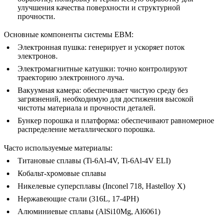
улучшения качества поверхности и структурной
прочности.
Основные компоненты системы EBM:
Электронная пушка:
генерирует и ускоряет поток
электронов.
Электромагнитные катушки:
точно контролируют
траекторию электронного луча.
Вакуумная камера:
обеспечивает чистую среду без
загрязнений, необходимую для достижения высокой
чистоты материала и прочности деталей.
Бункер порошка и платформа:
обеспечивают равномерное
распределение металлического порошка.
Часто используемые материалы:
Титановые сплавы (Ti-6Al-4V, Ti-6Al-4V ELI)
Кобальт-хромовые сплавы
Никелевые суперсплавы (
Inconel 718
, Hastelloy X)
Нержавеющие стали (316L,
17-4PH
)
Алюминиевые сплавы (AlSi10Mg,
Al6061
)