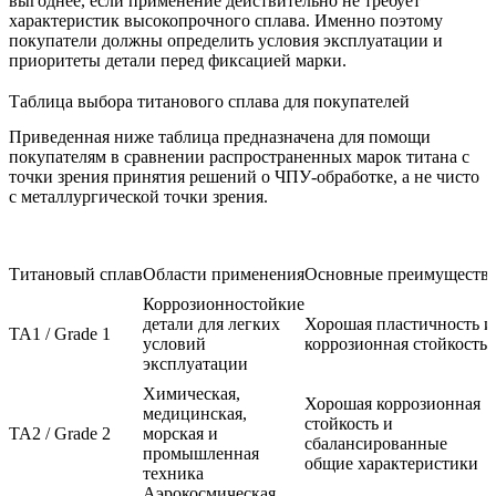
выгоднее, если применение действительно не требует
характеристик высокопрочного сплава. Именно поэтому
покупатели должны определить условия эксплуатации и
приоритеты детали перед фиксацией марки.
Таблица выбора титанового сплава для покупателей
Приведенная ниже таблица предназначена для помощи
покупателям в сравнении распространенных марок титана с
точки зрения принятия решений о ЧПУ-обработке, а не чисто
с металлургической точки зрения.
Титановый сплав
Области применения
Основные преимуществ
Коррозионностойкие
детали для легких
Хорошая пластичность и
TA1 / Grade 1
условий
коррозионная стойкость
эксплуатации
Химическая,
Хорошая коррозионная
медицинская,
стойкость и
TA2 / Grade 2
морская и
сбалансированные
промышленная
общие характеристики
техника
Аэрокосмическая