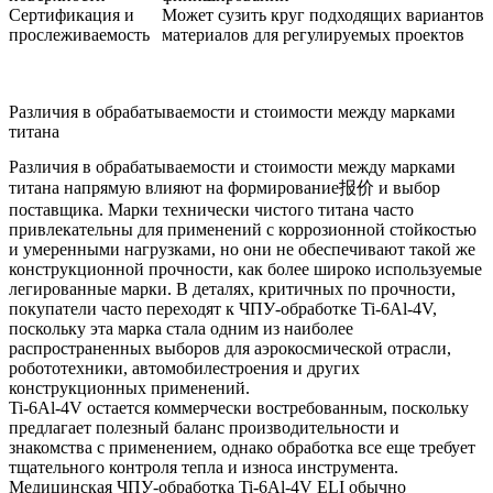
Сертификация и
Может сузить круг подходящих вариантов
прослеживаемость
материалов для регулируемых проектов
Различия в обрабатываемости и стоимости между марками
титана
Различия в обрабатываемости и стоимости между марками
титана напрямую влияют на формирование报价 и выбор
поставщика. Марки технически чистого титана часто
привлекательны для применений с коррозионной стойкостью
и умеренными нагрузками, но они не обеспечивают такой же
конструкционной прочности, как более широко используемые
легированные марки. В деталях, критичных по прочности,
покупатели часто переходят к
ЧПУ-обработке Ti-6Al-4V
,
поскольку эта марка стала одним из наиболее
распространенных выборов для аэрокосмической отрасли,
робототехники, автомобилестроения и других
конструкционных применений.
Ti-6Al-4V остается коммерчески востребованным, поскольку
предлагает полезный баланс производительности и
знакомства с применением, однако обработка все еще требует
тщательного контроля тепла и износа инструмента.
Медицинская
ЧПУ-обработка Ti-6Al-4V ELI
обычно