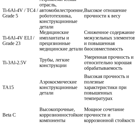
отрасль,
Ti-6Al-4V / TC4 /
автомобилестроение,
Высокое отношение
Grade 5
робототехника,
прочности к весу
конструкционные
детали
Медицинские
Сниженное содержание
Ti-6Al-4V ELI /
имплантаты и
межузельных элементов
Grade 23
прецизионные
и повышенная
медицинские детали
биосовместимость
Умеренная прочность и
Трубы, легкие
Ti-3Al-2.5V
относительно хорошая
конструкции
обрабатываемость
Высокая прочность и
Аэрокосмические
полезные
TA15
конструкционные
характеристики при
детали
повышенных
температурах
Высокопрочные,
Мощное сочетание
Beta C
коррозионностойкие
прочности и
компоненты
коррозионной стойкости