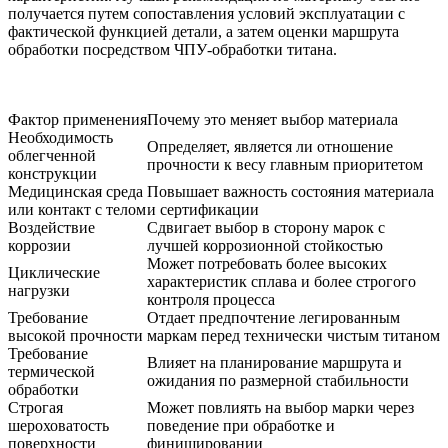
получается путем сопоставления условий эксплуатации с
фактической функцией детали, а затем оценки маршрута
обработки посредством
ЧПУ-обработки титана
.
Фактор применения
Почему это меняет выбор материала
Необходимость
Определяет, является ли отношение
облегченной
прочности к весу главным приоритетом
конструкции
Медицинская среда
Повышает важность состояния материала
или контакт с телом
и сертификации
Воздействие
Сдвигает выбор в сторону марок с
коррозии
лучшей коррозионной стойкостью
Может потребовать более высоких
Циклические
характеристик сплава и более строгого
нагрузки
контроля процесса
Требование
Отдает предпочтение легированным
высокой прочности
маркам перед технически чистым титаном
Требование
Влияет на планирование маршрута и
термической
ожидания по размерной стабильности
обработки
Строгая
Может повлиять на выбор марки через
шероховатость
поведение при обработке и
поверхности
финишировании