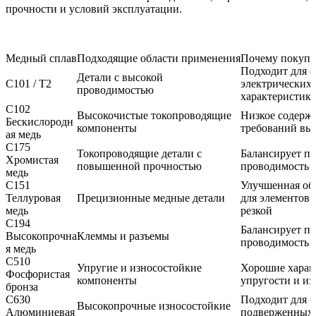
прочности и условий эксплуатации.
Медный сплав
Подходящие области применения
Почему покупа
Подходит для 
Детали с высокой
C101 / T2
электрических
проводимостью
характеристик
C102
Высокочистые токопроводящие
Низкое содержа
Бескислородн
компоненты
требований вы
ая медь
C175
Токопроводящие детали с
Балансирует пр
Хромистая
повышенной прочностью
проводимость
медь
C151
Улучшенная об
Теллуровая
Прецизионные медные детали
для элементов 
медь
резкой
C194
Балансирует пр
Высокопрочна
Клеммы и разъемы
проводимость
я медь
C510
Упругие и износостойкие
Хорошие харак
Фосфористая
компоненты
упругости и из
бронза
C630
Подходит для б
Высокопрочные износостойкие
Алюминиевая
подверженных 