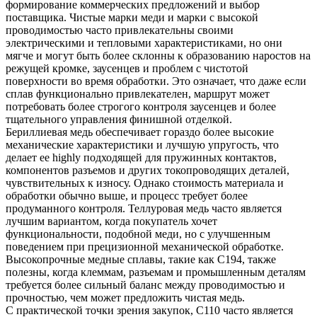
формирование коммерческих предложений и выбор
поставщика. Чистые марки меди и марки с высокой
проводимостью часто привлекательны своими
электрическими и тепловыми характеристиками, но они
мягче и могут быть более склонны к образованию наростов на
режущей кромке, заусенцев и проблем с чистотой
поверхности во время обработки. Это означает, что даже если
сплав функционально привлекателен, маршрут может
потребовать более строгого контроля заусенцев и более
тщательного управления финишной отделкой.
Бериллиевая медь обеспечивает гораздо более высокие
механические характеристики и лучшую упругость, что
делает ее highly подходящей для пружинных контактов,
компонентов разъемов и других токопроводящих деталей,
чувствительных к износу. Однако стоимость материала и
обработки обычно выше, и процесс требует более
продуманного контроля. Теллуровая медь часто является
лучшим вариантом, когда покупатель хочет
функциональности, подобной меди, но с улучшенным
поведением при прецизионной механической обработке.
Высокопрочные медные сплавы, такие как C194, также
полезны, когда клеммам, разъемам и промышленным деталям
требуется более сильный баланс между проводимостью и
прочностью, чем может предложить чистая медь.
С практической точки зрения закупок, C110 часто является