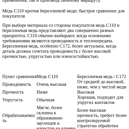
применения, так и производственному маршруту.
Медь C110 против бериллиевой меди: быстрое сравнение для
покупателя
При выборе материала со стороны покупателя медь C110 и
бериллиевая медь представляют два совершенно разных
приоритета. C110 обычно выбирают, когда основными
требованиями являются проводимость и теплопередача.
Бериллиевая медь, особенно C172, более актуальна, когда
деталь должна сочетать проводимость с более высокой
прочностью, упругостью или износостойкостью.
Пункт сравнения
Медь C110
Бериллиевая медь / C172
От средней до высокой,
Проводимость
Очень высокая
ниже, чем у чистой меди
Прочность
Ниже
Высокая
Хорошая, подходит для
Упругость
Обычная
упругих контактов
Мягче, более
Более высокая
склонна к
Обрабатываемос
прочность, требует более
образованию
ть
контролируемой
заусенцев и
стратегии обработки
наростов на кромке