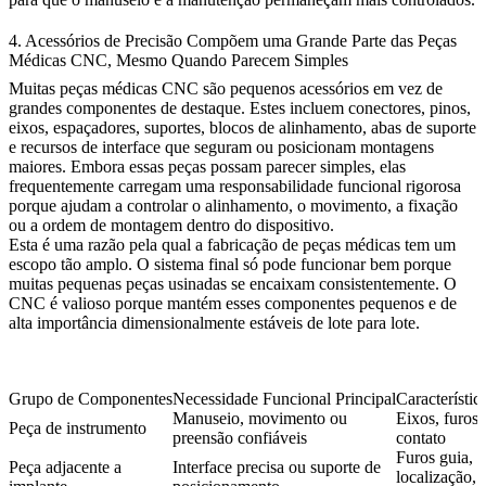
4. Acessórios de Precisão Compõem uma Grande Parte das Peças
Médicas CNC, Mesmo Quando Parecem Simples
Muitas peças médicas CNC são pequenos acessórios em vez de
grandes componentes de destaque. Estes incluem conectores, pinos,
eixos, espaçadores, suportes, blocos de alinhamento, abas de suporte
e recursos de interface que seguram ou posicionam montagens
maiores. Embora essas peças possam parecer simples, elas
frequentemente carregam uma responsabilidade funcional rigorosa
porque ajudam a controlar o alinhamento, o movimento, a fixação
ou a ordem de montagem dentro do dispositivo.
Esta é uma razão pela qual a fabricação de peças médicas tem um
escopo tão amplo. O sistema final só pode funcionar bem porque
muitas pequenas peças usinadas se encaixam consistentemente. O
CNC é valioso porque mantém esses componentes pequenos e de
alta importância dimensionalmente estáveis de lote para lote.
Grupo de Componentes
Necessidade Funcional Principal
Característic
Manuseio, movimento ou
Eixos, furos,
Peça de instrumento
preensão confiáveis
contato
Furos guia, f
Peça adjacente a
Interface precisa ou suporte de
localização, 