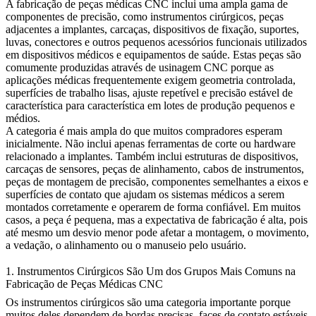
A
fabricação de peças médicas CNC
inclui uma ampla gama de
componentes de precisão, como instrumentos cirúrgicos, peças
adjacentes a implantes, carcaças, dispositivos de fixação, suportes,
luvas, conectores e outros pequenos acessórios funcionais utilizados
em dispositivos médicos e equipamentos de saúde. Estas peças são
comumente produzidas através de
usinagem CNC
porque as
aplicações médicas frequentemente exigem geometria controlada,
superfícies de trabalho lisas, ajuste repetível e precisão estável de
característica para característica em lotes de produção pequenos e
médios.
A categoria é mais ampla do que muitos compradores esperam
inicialmente. Não inclui apenas ferramentas de corte ou hardware
relacionado a implantes. Também inclui estruturas de dispositivos,
carcaças de sensores, peças de alinhamento, cabos de instrumentos,
peças de montagem de precisão, componentes semelhantes a eixos e
superfícies de contato que ajudam os sistemas médicos a serem
montados corretamente e operarem de forma confiável. Em muitos
casos, a peça é pequena, mas a expectativa de fabricação é alta, pois
até mesmo um desvio menor pode afetar a montagem, o movimento,
a vedação, o alinhamento ou o manuseio pelo usuário.
1. Instrumentos Cirúrgicos São Um dos Grupos Mais Comuns na
Fabricação de Peças Médicas CNC
Os instrumentos cirúrgicos são uma categoria importante porque
muitos deles dependem de bordas precisas, faces de contato estáveis,