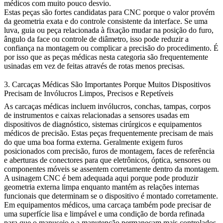
médicos com muito pouco desvio.
Estas peças são fortes candidatas para CNC porque o valor provém
da geometria exata e do controle consistente da interface. Se uma
luva, guia ou peça relacionada à fixação mudar na posição do furo,
ângulo da face ou controle de diâmetro, isso pode reduzir a
confiança na montagem ou complicar a precisão do procedimento. É
por isso que as peças médicas nesta categoria são frequentemente
usinadas em vez de feitas através de rotas menos precisas.
3. Carcaças Médicas São Importantes Porque Muitos Dispositivos
Precisam de Invólucros Limpos, Precisos e Repetíveis
As carcaças médicas incluem invólucros, conchas, tampas, corpos
de instrumentos e caixas relacionadas a sensores usadas em
dispositivos de diagnóstico, sistemas cirúrgicos e equipamentos
médicos de precisão. Estas peças frequentemente precisam de mais
do que uma boa forma externa. Geralmente exigem furos
posicionados com precisão, furos de montagem, faces de referência
e aberturas de conectores para que eletrônicos, óptica, sensores ou
componentes móveis se assentem corretamente dentro da montagem.
A usinagem CNC é bem adequada aqui porque pode produzir
geometria externa limpa enquanto mantém as relações internas
funcionais que determinam se o dispositivo é montado corretamente.
Em equipamentos médicos, uma carcaça também pode precisar de
uma superfície lisa e limpável e uma condição de borda refinada
para que o manuseio e a manutenção permaneçam mais controlados.