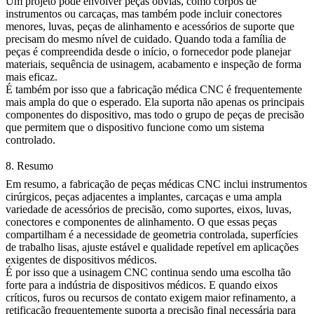
Um projeto pode envolver peças óbvias, como corpos de
instrumentos ou carcaças, mas também pode incluir conectores
menores, luvas, peças de alinhamento e acessórios de suporte que
precisam do mesmo nível de cuidado. Quando toda a família de
peças é compreendida desde o início, o fornecedor pode planejar
materiais, sequência de usinagem, acabamento e inspeção de forma
mais eficaz.
É também por isso que a fabricação médica CNC é frequentemente
mais ampla do que o esperado. Ela suporta não apenas os principais
componentes do dispositivo, mas todo o grupo de peças de precisão
que permitem que o dispositivo funcione como um sistema
controlado.
8. Resumo
Em resumo, a fabricação de peças médicas CNC inclui instrumentos
cirúrgicos, peças adjacentes a implantes, carcaças e uma ampla
variedade de acessórios de precisão, como suportes, eixos, luvas,
conectores e componentes de alinhamento. O que essas peças
compartilham é a necessidade de geometria controlada, superfícies
de trabalho lisas, ajuste estável e qualidade repetível em aplicações
exigentes de dispositivos médicos.
É por isso que a
usinagem CNC
continua sendo uma escolha tão
forte para a indústria de
dispositivos médicos
. E quando eixos
críticos, furos ou recursos de contato exigem maior refinamento, a
retificação
frequentemente suporta a precisão final necessária para