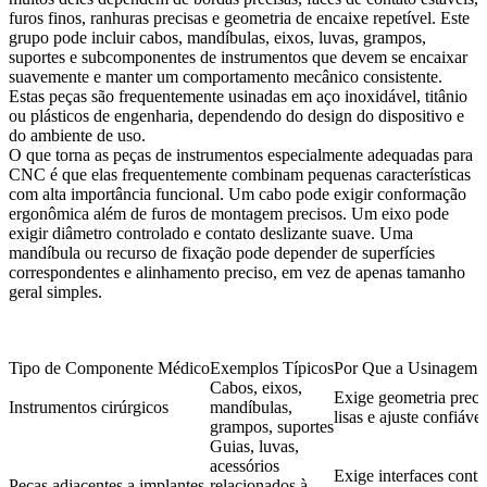
furos finos, ranhuras precisas e geometria de encaixe repetível. Este
grupo pode incluir cabos, mandíbulas, eixos, luvas, grampos,
suportes e subcomponentes de instrumentos que devem se encaixar
suavemente e manter um comportamento mecânico consistente.
Estas peças são frequentemente usinadas em aço inoxidável, titânio
ou plásticos de engenharia, dependendo do design do dispositivo e
do ambiente de uso.
O que torna as peças de instrumentos especialmente adequadas para
CNC é que elas frequentemente combinam pequenas características
com alta importância funcional. Um cabo pode exigir conformação
ergonômica além de furos de montagem precisos. Um eixo pode
exigir diâmetro controlado e contato deslizante suave. Uma
mandíbula ou recurso de fixação pode depender de superfícies
correspondentes e alinhamento preciso, em vez de apenas tamanho
geral simples.
Tipo de Componente Médico
Exemplos Típicos
Por Que a Usinagem
Cabos, eixos,
Exige geometria precis
Instrumentos cirúrgicos
mandíbulas,
lisas e ajuste confiável
grampos, suportes
Guias, luvas,
acessórios
Exige interfaces contr
Peças adjacentes a implantes
relacionados à