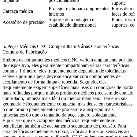
implante
posicionamento
suporte
Proteger e alinhar componentes
Furos de mon
Carcaça médica
internos
faces de refe
Suporte de montagem e
Pinos, roscas
Acessório de precisão
estabilidade dimensional
suportes, con
5. Peças Médicas CNC Compartilham Várias Características
Comuns de Fabricação
Embora os componentes médicos CNC variem amplamente por tipo
de dispositivo, eles geralmente compartilham várias características
comuns. Primeiro, eles frequentemente dependem de tolerâncias
estáveis porque a peça deve se encaixar com componentes de
acoplamento de forma limpa e repetida. Segundo, eles
frequentemente exigem superfícies mais lisas ou condições de borda
mais refinadas porque muitos produtos médicos precisam de contato
controlado, limpeza mais fácil ou melhor manuseio. Terceiro, sua
geometria é frequentemente compacta, mas densa em características,
o que torna o planejamento de processo e a inspeção mais
importantes do que o tamanho da peça sugere isoladamente.
É por isso que os componentes médicos frequentemente se
beneficiam também de acabamento secundário de precisão. Para
características semelhantes a eixos, críticas a furos ou sensíveis ao
contato, processos como
retificação CNC
podem ser usados quando