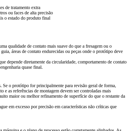
es de tratamento extra
tros ou faces de alta precisão
is o estado do produto final
e uma qualidade de contato mais suave do que a fresagem ou o
 guia, áreas de contato endurecidas ou peças onde o protótipo deve
a que depende diretamente da circularidade, comportamento de contato
engenharia quase final.
 Se o protótipo for principalmente para revisão geral de forma,
nto e as referências de montagem devem ser controladas mais
 muito maior ou melhor refinamento de superfície do que o restante da
gue em excesso por precisão em características não críticas que
da máquina e o plano de processo estão corretamente alinhados. As