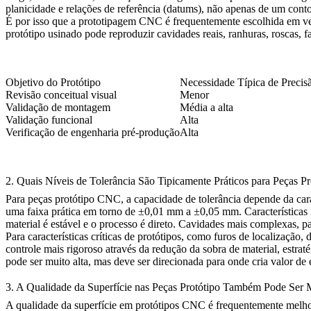
planicidade e relações de referência (datums), não apenas de um conto
É por isso que a prototipagem CNC é frequentemente escolhida em ve
protótipo usinado pode reproduzir cavidades reais, ranhuras, roscas,
Objetivo do Protótipo
Necessidade Típica de Precis
Revisão conceitual visual
Menor
Validação de montagem
Média a alta
Validação funcional
Alta
Verificação de engenharia pré-produção
Alta
2. Quais Níveis de Tolerância São Tipicamente Práticos para Peças 
Para peças protótipo CNC, a capacidade de tolerância depende da car
uma faixa prática em torno de ±0,01 mm a ±0,05 mm. Características
material é estável e o processo é direto. Cavidades mais complexas, pa
Para características críticas de protótipos, como furos de localizaçã
controle mais rigoroso através da redução da sobra de material, estra
pode ser muito alta, mas deve ser direcionada para onde cria valor de 
3. A Qualidade da Superfície nas Peças Protótipo Também Pode Ser
A qualidade da superfície em protótipos CNC é frequentemente melh