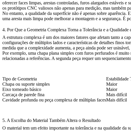
oferecer faces limpas, arestas controladas, furos alargados estáveis 
os protótipos CNC valiosos não apenas para medição, mas também par
No entanto, a qualidade da superfície não é apenas sobre aparência. 
uma aresta mais limpa pode melhorar a montagem e a segurança. É por 
4. Por Que a Geometria Complexa Torna a Tolerância e a Qualidade d
A estrutura complexa é um dos maiores fatores que afetam tanto a capa
configurações de múltiplos lados e características de detalhes finos 
medida que a complexidade aumenta, a peça ainda pode ser usinável, 
Por exemplo, uma chapa plana simples com furos perfurados é muito m
relacionadas a referências. A segunda peça requer um sequenciamento 
Tipo de Geometria
Estabilidade 
Chapa ou suporte simples
Maior
Eixo torneado básico
Maior
Carcaça de parede fina
Mais difícil
Cavidade profunda ou peça complexa de múltiplas faces
Mais difícil
5. A Escolha do Material Também Altera o Resultado
O material tem um efeito importante na tolerância e na qualidade da s