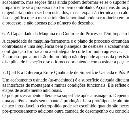
acabamento, mas seções finas ainda podem deformar-se se o suporte for
limparmente se o processo não for bem controlado. Aços mais duros po
engenharia podem ser bem usinados, mas a expansão térmica e o calor l
Isso significa que a mesma tolerância nominal pode ser rotineira em 
e processo, e não apenas pelo número do desenho.
6. A Capacidade da Máquina e o Controle do Processo Têm Impacto 
A capacidade da máquina-ferramenta e o plano de processo circundant
controladas e uma sequência bem planejada de desbaste a acabamento 
configuração for fraca ou a estratégia de corte for muito agressiva.
É por isso que a precisão do protótipo não depende apenas da precisã
disciplina de inspeção e se o fornecedor entende como usinar a peça e
7. Qual É a Diferença Entre Qualidade de Superfície Usinada e Pós-
Um
acabamento usinado (as-machined)
é a superfície deixada diretam
as interfaces de montagem e muitas condições funcionais. Ele reflete
etapas de acabamento adicionais.
O pós-processamento altera essa superfície após a usinagem. Dependen
uma aparência mais semelhante à produção. Para protótipos de alumín
de aço inoxidável, o
eletropolido
pode ser escolhido quando são necess
pós-processamento adiciona outra camada de desempenho ou controle 