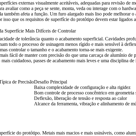
e superfícies externas visualmente aceitáveis, adequadas para revisão d
a avaliar como a peça se sente, monta, veda ou interage com o hardwa
Ela também afeta a função. Um furo alargado mais liso pode melhorar o
isso que os requisitos de superfície do protótipo devem estar ligados a
a Superfície Mais Difíceis de Controlar
cidade de tolerância quanto o acabamento superficial. Cavidades profun
tornam todo o processo de usinagem menos rígido e mais sensível à defle
mas controlar o tamanho e o acabamento torna-se mais exigente.
ais fácil de manter com precisão do que uma carcaça de alumínio de pa
mais cuidadoso, passes de acabamento mais leves e uma disciplina de i
Típica de Precisão
Desafio Principal
Baixa complexidade de configuração e alta rigidez
Bom controle de processo concêntrico em geometria 
Deflexão, liberação de tensão e resposta ao calor
Alcance da ferramenta, vibração e alinhamento de mú
uperfície do protótipo. Metais mais macios e mais usináveis, como alum