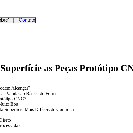
obre
Contato
 Superfície as Peças Protótipo 
 Podem Alcançar?
nas Validação Básica de Forma
Protótipo CNC?
 Muito Boa
a Superfície Mais Difíceis de Controlar
Direto
Processada?