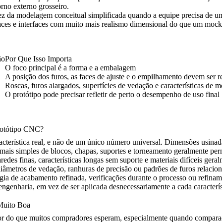
rno externo grosseiro.
z da modelagem conceitual simplificada quando a equipe precisa de um
 faces e interfaces com muito mais realismo dimensional do que um mock
ão
Por Que Isso Importa
O foco principal é a forma e a embalagem
A posição dos furos, as faces de ajuste e o empilhamento devem ser re
Roscas, furos alargados, superfícies de vedação e características de 
O protótipo pode precisar refletir de perto o desempenho de uso final
Protótipo CNC?
acterística real, e não de um único número universal. Dimensões usina
 mais simples de blocos, chapas, suportes e torneamento geralmente p
redes finas, características longas sem suporte e materiais difíceis ger
o, diâmetros de vedação, ranhuras de precisão ou padrões de furos relaci
tégia de acabamento refinada, verificações durante o processo ou refina
engenharia, em vez de ser aplicada desnecessariamente a cada caracterís
 Muito Boa
or do que muitos compradores esperam, especialmente quando compara