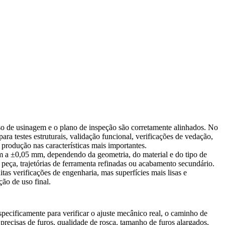
sso de usinagem e o plano de inspeção são corretamente alinhados. No
ra testes estruturais, validação funcional, verificações de vedação,
produção nas características mais importantes.
mm a ±0,05 mm, dependendo da geometria, do material e do tipo de
 peça, trajetórias de ferramenta refinadas ou acabamento secundário.
as verificações de engenharia, mas superfícies mais lisas e
ão de uso final.
cificamente para verificar o ajuste mecânico real, o caminho de
precisas de furos, qualidade de rosca, tamanho de furos alargados,