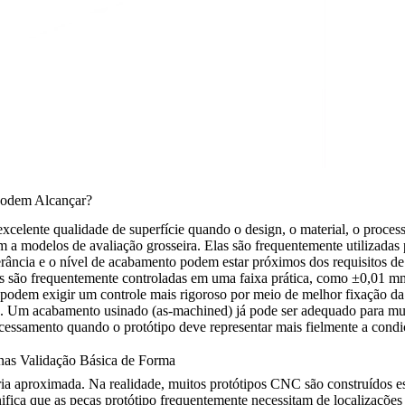
 Podem Alcançar?
xcelente qualidade de superfície quando o design, o material, o proce
 a modelos de avaliação grosseira. Elas são frequentemente utilizadas pa
ância e o nível de acabamento podem estar próximos dos requisitos de 
rais são frequentemente controladas em uma faixa prática, como ±0,01 
os podem exigir um controle mais rigoroso por meio de melhor fixação da
so. Um
acabamento usinado (as-machined)
já pode ser adequado para muit
ocessamento quando o protótipo deve representar mais fielmente a condiç
nas Validação Básica de Forma
 aproximada. Na realidade, muitos protótipos CNC são construídos espe
fica que as peças protótipo frequentemente necessitam de localizações 