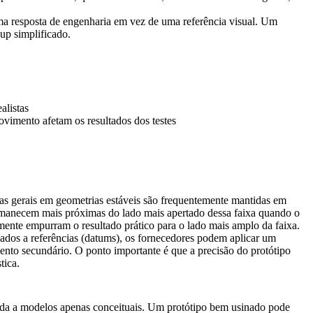
a resposta de engenharia em vez de uma referência visual. Um
up simplificado.
alistas
movimento afetam os resultados dos testes
das gerais em geometrias estáveis são frequentemente mantidas em
ermanecem mais próximas do lado mais apertado dessa faixa quando o
almente empurram o resultado prático para o lado mais amplo da faixa.
onados a referências (datums), os fornecedores podem aplicar um
mento secundário. O ponto importante é que a precisão do protótipo
tica.
da a modelos apenas conceituais. Um protótipo bem usinado pode