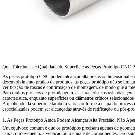
Que Tolerâncias e Qualidade de Superfície as Peças Protótipo CNC
As
peças protótipo CNC
podem alcançar alta precisão dimensional e e
desenvolvimento prático de produtos, as peças protótipo não se limitam
verificação de roscas e confirmação de montagem, de modo que a toler
Para muitos projetos de prototipagem, as características usinadas ge
característica, enquanto superfícies ou diâmetros críticos selecionad
A qualidade da superfície também varia conforme a etapa do proces
especializadas podem ser alcançadas através de retificação ou pós-pr
1. As Peças Protótipo Ainda Podem Alcançar Alta Precisão, Não Ape
Um equívoco comum é que os protótipos precisam apenas de geometria
carga, o movimento, a vedação ou o engate de componentes. Isso signi