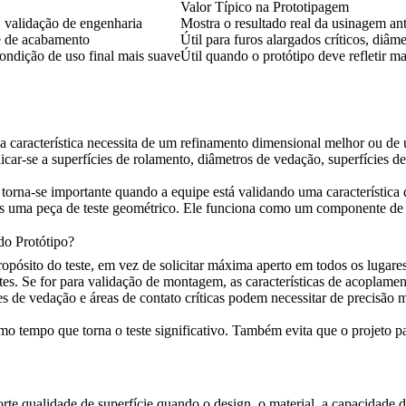
Valor Típico na Prototipagem
, validação de engenharia
Mostra o resultado real da usinagem ant
e de acabamento
Útil para furos alargados críticos, diâme
condição de uso final mais suave
Útil quando o protótipo deve refletir ma
 a característica necessita de um refinamento dimensional melhor ou d
r-se a superfícies de rolamento, diâmetros de vedação, superfícies de
s torna-se importante quando a equipe está validando uma característic
nas uma peça de teste geométrico. Ele funciona como um componente de 
do Protótipo?
ósito do teste, em vez de solicitar máxima aperto em todos os lugares.
es. Se for para validação de montagem, as características de acoplame
aces de vedação e áreas de contato críticas podem necessitar de precisão
o tempo que torna o teste significativo. Também evita que o projeto pa
te qualidade de superfície quando o design, o material, a capacidade 