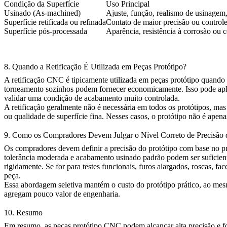
Condição da Superfície
Uso Principal
Usinado (As-machined)
Ajuste, função, realismo de usinagem
Superfície retificada ou refinada
Contato de maior precisão ou control
Superfície pós-processada
Aparência, resistência à corrosão ou 
8. Quando a Retificação É Utilizada em Peças Protótipo?
A
retificação CNC
é tipicamente utilizada em peças protótipo quando
torneamento sozinhos podem fornecer economicamente. Isso pode aplica
validar uma condição de acabamento muito controlada.
A retificação geralmente não é necessária em todos os protótipos, ma
ou qualidade de superfície fina. Nesses casos, o protótipo não é ape
9. Como os Compradores Devem Julgar o Nível Correto de Precisão 
Os compradores devem definir a precisão do protótipo com base no prop
tolerância moderada e acabamento usinado padrão podem ser suficient
rigidamente. Se for para testes funcionais, furos alargados, roscas, f
peça.
Essa abordagem seletiva mantém o custo do protótipo prático, ao mesm
agregam pouco valor de engenharia.
10. Resumo
Em resumo, as peças protótipo CNC podem alcançar alta precisão e for