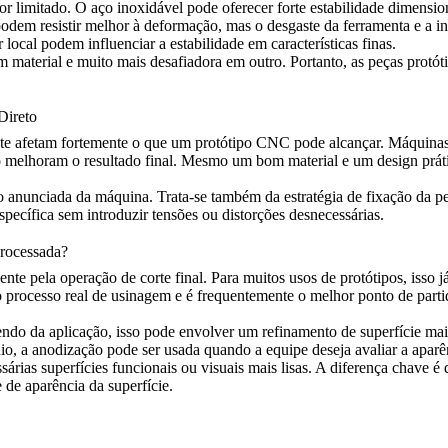
 limitado. O aço inoxidável pode oferecer forte estabilidade dimension
dem resistir melhor à deformação, mas o desgaste da ferramenta e a int
ocal podem influenciar a estabilidade em características finas.
um material e muito mais desafiadora em outro. Portanto, as peças pro
Direto
e afetam fortemente o que um protótipo CNC pode alcançar. Máquinas ríg
melhoram o resultado final. Mesmo um bom material e um design prátic
o anunciada da máquina. Trata-se também da estratégia de fixação da peç
specífica sem introduzir tensões ou distorções desnecessárias.
Processada?
ente pela operação de corte final. Para muitos usos de protótipos, isso j
 o processo real de usinagem e é frequentemente o melhor ponto de parti
do da aplicação, isso pode envolver um refinamento de superfície mais
io, a
anodização
pode ser usada quando a equipe deseja avaliar a aparên
árias superfícies funcionais ou visuais mais lisas. A diferença chave é
de aparência da superfície.