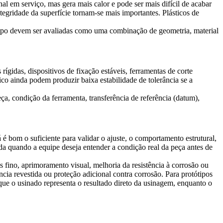
al em serviço, mas gera mais calor e pode ser mais difícil de acabar
egridade da superfície tornam-se mais importantes. Plásticos de
tótipo devem ser avaliadas como uma combinação de geometria, material
idas, dispositivos de fixação estáveis, ferramentas de corte
o ainda podem produzir baixa estabilidade de tolerância se a
a, condição da ferramenta, transferência de referência (datum),
á é bom o suficiente para validar o ajuste, o comportamento estrutural,
da quando a equipe deseja entender a condição real da peça antes de
 fino, aprimoramento visual, melhoria da resistência à corrosão ou
cia revestida ou proteção adicional contra corrosão. Para protótipos
 que o usinado representa o resultado direto da usinagem, enquanto o