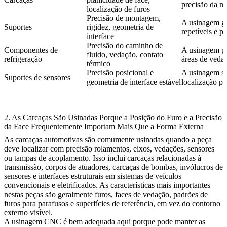
precisão da 
localização de furos
Precisão de montagem,
A usinagem ga
Suportes
rigidez, geometria de
repetíveis e po
interface
Precisão do caminho de
Componentes de
A usinagem pos
fluido, vedação, contato
refrigeração
áreas de veda
térmico
Precisão posicional e
A usinagem sup
Suportes de sensores
geometria de interface estável
localização pr
2. As Carcaças São Usinadas Porque a Posição do Furo e a Precisão
da Face Frequentemente Importam Mais Que a Forma Externa
As carcaças automotivas são comumente usinadas quando a peça
deve localizar com precisão rolamentos, eixos, vedações, sensores
ou tampas de acoplamento. Isso inclui carcaças relacionadas à
transmissão, corpos de atuadores, carcaças de bombas, invólucros de
sensores e interfaces estruturais em sistemas de veículos
convencionais e eletrificados. As características mais importantes
nestas peças são geralmente furos, faces de vedação, padrões de
furos para parafusos e superfícies de referência, em vez do contorno
externo visível.
A usinagem CNC é bem adequada aqui porque pode manter as