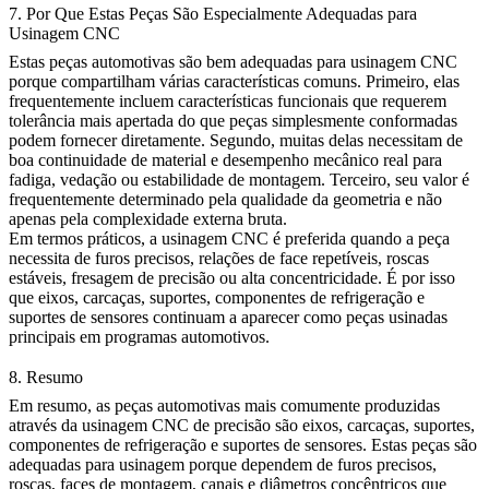
7. Por Que Estas Peças São Especialmente Adequadas para
Usinagem CNC
Estas peças automotivas são bem adequadas para usinagem CNC
porque compartilham várias características comuns. Primeiro, elas
frequentemente incluem características funcionais que requerem
tolerância mais apertada do que peças simplesmente conformadas
podem fornecer diretamente. Segundo, muitas delas necessitam de
boa continuidade de material e desempenho mecânico real para
fadiga, vedação ou estabilidade de montagem. Terceiro, seu valor é
frequentemente determinado pela qualidade da geometria e não
apenas pela complexidade externa bruta.
Em termos práticos, a usinagem CNC é preferida quando a peça
necessita de furos precisos, relações de face repetíveis, roscas
estáveis, fresagem de precisão ou alta concentricidade. É por isso
que eixos, carcaças, suportes, componentes de refrigeração e
suportes de sensores continuam a aparecer como peças usinadas
principais em programas automotivos.
8. Resumo
Em resumo, as peças automotivas mais comumente produzidas
através da
usinagem CNC
de precisão são eixos, carcaças, suportes,
componentes de refrigeração e suportes de sensores. Estas peças são
adequadas para usinagem porque dependem de furos precisos,
roscas, faces de montagem, canais e diâmetros concêntricos que