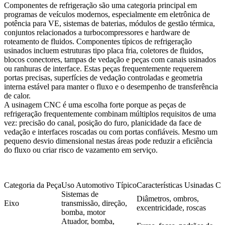
Componentes de refrigeração são uma categoria principal em
programas de veículos modernos, especialmente em eletrônica de
potência para VE, sistemas de baterias, módulos de gestão térmica,
conjuntos relacionados a turbocompressores e hardware de
roteamento de fluidos. Componentes típicos de refrigeração
usinados incluem estruturas tipo placa fria, coletores de fluidos,
blocos conectores, tampas de vedação e peças com canais usinados
ou ranhuras de interface. Estas peças frequentemente requerem
portas precisas, superfícies de vedação controladas e geometria
interna estável para manter o fluxo e o desempenho de transferência
de calor.
A usinagem CNC é uma escolha forte porque as peças de
refrigeração frequentemente combinam múltiplos requisitos de uma
vez: precisão do canal, posição do furo, planicidade da face de
vedação e interfaces roscadas ou com portas confiáveis. Mesmo um
pequeno desvio dimensional nestas áreas pode reduzir a eficiência
do fluxo ou criar risco de vazamento em serviço.
Categoria da Peça
Uso Automotivo Típico
Características Usinadas Crí
Sistemas de
Diâmetros, ombros,
Eixo
transmissão, direção,
excentricidade, roscas
bomba, motor
Atuador, bomba,