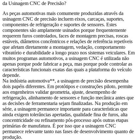
da Usinagem CNC de Precisão?
As peças automotivas mais comumente produzidas através da
usinagem CNC
de precisão incluem eixos, carcaças, suportes,
componentes de refrigeração e suportes de sensores. Estes
componentes são amplamente usinados porque frequentemente
requerem furos controlados, faces de montagem precisas, roscas
estáveis, diâmetros concêntricos e relações de referência repetíveis
que afetam diretamente a montagem, vedação, comportamento
vibratório e durabilidade a longo prazo nos sistemas veiculares. Em
muitos programas automotivos, a usinagem CNC é utilizada não
apenas porque pode fabricar a peça, mas porque pode controlar as
características funcionais exatas das quais a plataforma do veículo
depende.
Na indústria
automotiva**, a usinagem de precisão desempenha
dois papéis diferentes. Em protótipos e construções piloto, permite
aos engenheiros validar geometria, ajuste, desempenho de
refrigeração, alinhamento de sensores e função mecânica antes que
as decisões de ferramentaria sejam finalizadas. Na produção em
série, a usinagem permanece importante para características que
ainda exigem tolerâncias apertadas, qualidade fina de furos, alta
concentricidade ou refinamento pós-processo após outras etapas
primárias de manufatura. É por isso que a usinagem CNC
permanece relevante tanto nas fases de desenvolvimento quanto de
produção.