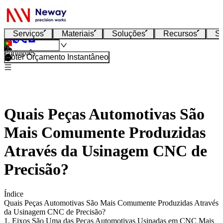
Serviços
Materiais
Soluções
Recursos
S
Português
Obter Orçamento Instantâneo
Quais Peças Automotivas São
Mais Comumente Produzidas
Através da Usinagem CNC de
Precisão?
Índice
Quais Peças Automotivas São Mais Comumente Produzidas Através
da Usinagem CNC de Precisão?
1. Eixos São Uma das Peças Automotivas Usinadas em CNC Mais