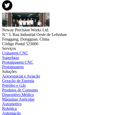
Neway Precision Works Ltd.
N.º 3, Rua Industrial Oeste de Lefushan
Fenggang, Dongguan, China
Código Postal 523000
Serviços
Usinagem CNC
Superligas
Prototipagem CNC
Prototipagem
Soluções
Aeroespacial e Aviação
Geração de Energia
Petróleo e Gás
Produtos de Consumo
Dispositivo Médico
Máquinas Agrícolas
Automotivo
Robótica
Automação