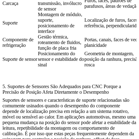
Furos, faces, padrões de
Carcaça
transmissão, invólucro
parafusos, áreas de vedação
de sensor
Montagem de módulo,
suporte,
Localização de furos, faces
Suporte
posicionamento de
referência, perpendicularid
interface
Gestão térmica,
Componente de
Portas, canais, faces de ved
roteamento de fluidos,
refrigeração
planicidade
função de placa fria
Posicionamento do
Geometria de montagem,
Suporte de sensor
sensor e estabilidade do
posição da ranhura, precisã
sinal
rosca
5. Suportes de Sensores São Adequados para CNC Porque a
Precisão de Posição Afeta Diretamente o Desempenho
Suportes de sensores e características de suporte relacionadas são
comumente usinados quando o desempenho do componente
depende de localização precisa em relação a um sistema rotativo,
móvel ou sensível ao calor. Em aplicações automotivas, mesmo uma
pequena mudança na posição do sensor pode afetar a estabilidade da
leitura, repetibilidade da montagem ou comportamento de
calibração. É por isso que estas peças frequentemente dependem da