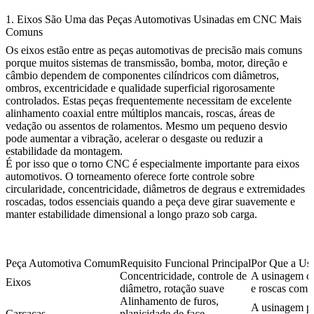
1. Eixos São Uma das Peças Automotivas Usinadas em CNC Mais
Comuns
Os eixos estão entre as peças automotivas de precisão mais comuns
porque muitos sistemas de transmissão, bomba, motor, direção e
câmbio dependem de componentes cilíndricos com diâmetros,
ombros, excentricidade e qualidade superficial rigorosamente
controlados. Estas peças frequentemente necessitam de excelente
alinhamento coaxial entre múltiplos mancais, roscas, áreas de
vedação ou assentos de rolamentos. Mesmo um pequeno desvio
pode aumentar a vibração, acelerar o desgaste ou reduzir a
estabilidade da montagem.
É por isso que o
torno CNC
é especialmente importante para eixos
automotivos. O torneamento oferece forte controle sobre
circularidade, concentricidade, diâmetros de degraus e extremidades
roscadas, todos essenciais quando a peça deve girar suavemente e
manter estabilidade dimensional a longo prazo sob carga.
Peça Automotiva Comum
Requisito Funcional Principal
Por Que a U
Concentricidade, controle de
A usinagem co
Eixos
diâmetro, rotação suave
e roscas com 
Alinhamento de furos,
A usinagem pr
Carcaças
planicidade de face,