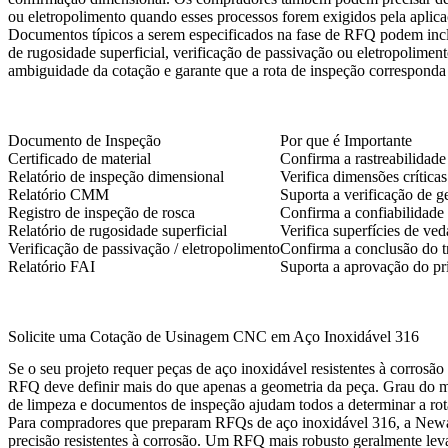
ou eletropolimento quando esses processos forem exigidos pela aplica
Documentos típicos a serem especificados na fase de RFQ podem incluir
de rugosidade superficial, verificação de passivação ou eletropolimen
ambiguidade da cotação e garante que a rota de inspeção corresponda 
Documento de Inspeção
Por que é Importante
Certificado de material
Confirma a rastreabilidad
Relatório de inspeção dimensional
Verifica dimensões crítica
Relatório CMM
Suporta a verificação de g
Registro de inspeção de rosca
Confirma a confiabilidade
Relatório de rugosidade superficial
Verifica superfícies de ve
Verificação de passivação / eletropolimento
Confirma a conclusão do tr
Relatório FAI
Suporta a aprovação do pr
Solicite uma Cotação de Usinagem CNC em Aço Inoxidável 316
Se o seu projeto requer peças de aço inoxidável resistentes à corrosã
RFQ deve definir mais do que apenas a geometria da peça. Grau do mate
de limpeza e documentos de inspeção ajudam todos a determinar a rot
Para compradores que preparam RFQs de aço inoxidável 316, a Neway
precisão resistentes à corrosão. Um RFQ mais robusto geralmente le