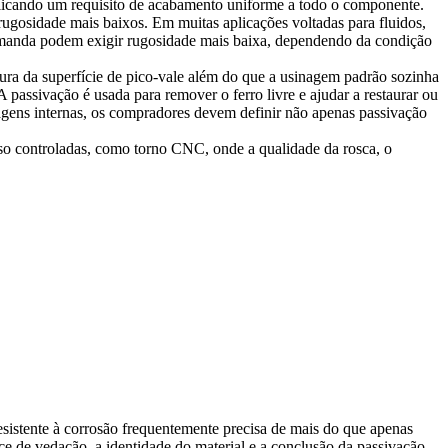
plicando um requisito de acabamento uniforme a todo o componente.
rugosidade mais baixos. Em muitas aplicações voltadas para fluidos,
demanda podem exigir rugosidade mais baixa, dependendo da condição
tura da superfície de pico-vale além do que a usinagem padrão sozinha
 passivação é usada para remover o ferro livre e ajudar a restaurar ou
agens internas, os compradores devem definir não apenas passivação
esso controladas, como
torno CNC
, onde a qualidade da rosca, o
esistente à corrosão frequentemente precisa de mais do que apenas
 de vedação, a identidade do material e a conclusão da passivação