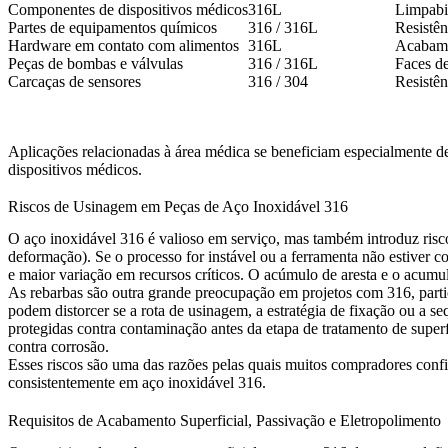
Componentes de dispositivos médicos
316L
Limpabil
Partes de equipamentos químicos
316 / 316L
Resistên
Hardware em contato com alimentos
316L
Acabamen
Peças de bombas e válvulas
316 / 316L
Faces de
Carcaças de sensores
316 / 304
Resistên
Aplicações relacionadas à área médica se beneficiam especialmente d
dispositivos médicos
.
Riscos de Usinagem em Peças de Aço Inoxidável 316
O aço inoxidável 316 é valioso em serviço, mas também introduz ri
deformação). Se o processo for instável ou a ferramenta não estiver c
e maior variação em recursos críticos. O acúmulo de aresta e o acumul
As rebarbas são outra grande preocupação em projetos com 316, partic
podem distorcer se a rota de usinagem, a estratégia de fixação ou a 
protegidas contra contaminação antes da etapa de tratamento de super
contra corrosão.
Esses riscos são uma das razões pelas quais muitos compradores co
consistentemente em aço inoxidável 316.
Requisitos de Acabamento Superficial, Passivação e Eletropolimento