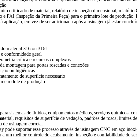
ção.
 certificado de material, relatório de inspeção dimensional, relatório 
to e FAI (Inspeção da Primeira Peça) para o primeiro lote de produção. D
à aplicação, em vez de ser adicionada após a usinagem já estar concluí
e do material 316 ou 316L
s e conformidade geral
eometria crítica e recursos complexos
 da montagem para portas roscadas e conexões
dação ou higiênicas
atamento de superfície necessário
imeiro lote de produção
o para sistemas de fluidos, equipamentos médicos, serviços químicos, co
rial, requisitos de superfície de vedação, padrões de rosca, limites de
a de usinagem correta.
 pode suportar esse processo através de
usinagem CNC em aço inoxi
va a um melhor controle de acabamento, inspeção e confiabilidade de s