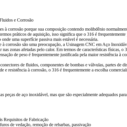
Fluidos e Corrosão
tes à corrosão porque sua composição contendo molibdênio normalment
ermos práticos de aquisição, isso significa que o 316 é frequentemente 
 onde uma superfície passiva mais estável é necessária.
de à corrosão são uma preocupação, a
Usinagem CNC em Aço Inoxidá
ar nas zonas afetadas pelo calor. Em termos de características físicas,
nsação de peso é frequentemente justificada pela maior resistência à c
 conectores de fluidos, componentes de bombas e válvulas, partes de di
de e resistência à corrosão, o 316 é frequentemente a escolha comerci
s as peças de aço inoxidável, mas que são especialmente adequados pa
is Requisitos de Fabricação
furos de vedação, remoção de rebarbas, passivação