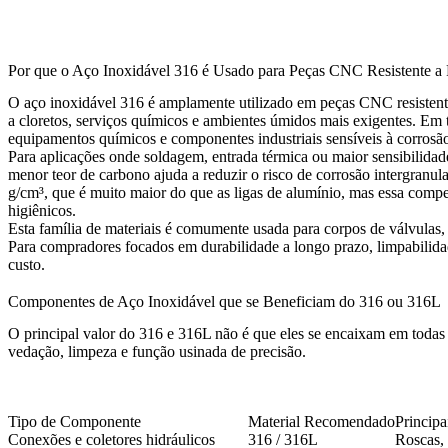
Por que o Aço Inoxidável 316 é Usado para Peças CNC Resistente a 
O aço inoxidável 316 é amplamente utilizado em peças CNC resisten
a cloretos, serviços químicos e ambientes úmidos mais exigentes. Em t
equipamentos químicos e componentes industriais sensíveis à corrosão
Para aplicações onde soldagem, entrada térmica ou maior sensibilida
menor teor de carbono ajuda a reduzir o risco de corrosão intergranul
g/cm³, que é muito maior do que as ligas de alumínio, mas essa compe
higiênicos.
Esta família de materiais é comumente usada para corpos de válvulas,
Para compradores focados em durabilidade a longo prazo, limpabilida
custo.
Componentes de Aço Inoxidável que se Beneficiam do 316 ou 316L
O principal valor do 316 e 316L não é que eles se encaixam em toda
vedação, limpeza e função usinada de precisão.
Tipo de Componente
Material Recomendado
Principa
Conexões e coletores hidráulicos
316 / 316L
Roscas, 