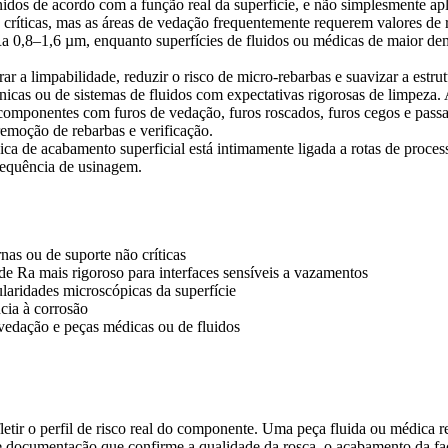
nidos de acordo com a função real da superfície, e não simplesmente a
 críticas, mas as áreas de vedação frequentemente requerem valores de 
Ra 0,8–1,6 µm, enquanto superfícies de fluidos ou médicas de maior 
 a limpabilidade, reduzir o risco de micro-rebarbas e suavizar a estru
icas ou de sistemas de fluidos com expectativas rigorosas de limpeza. A
 componentes com furos de vedação, furos roscados, furos cegos e pass
emoção de rebarbas e verificação.
ógica de acabamento superficial está intimamente ligada a rotas de proc
sequência de usinagem.
rnas ou de suporte não críticas
de Ra mais rigoroso para interfaces sensíveis a vazamentos
ularidades microscópicas da superfície
ncia à corrosão
 vedação e peças médicas ou de fluidos
letir o perfil de risco real do componente. Uma peça fluida ou médica r
ocumentação que confirme a qualidade da rosca, o acabamento da face