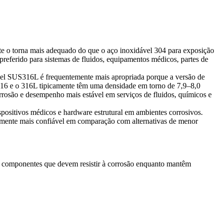
e o torna mais adequado do que o aço inoxidável 304 para exposição
preferido para sistemas de fluidos, equipamentos médicos, partes de
vel SUS316L
é frequentemente mais apropriada porque a versão de
 o 316 e o 316L tipicamente têm uma densidade em torno de 7,9–8,0
orrosão e desempenho mais estável em serviços de fluidos, químicos e
spositivos médicos e hardware estrutural em ambientes corrosivos.
almente mais confiável em comparação com alternativas de menor
ra componentes que devem resistir à corrosão enquanto mantêm