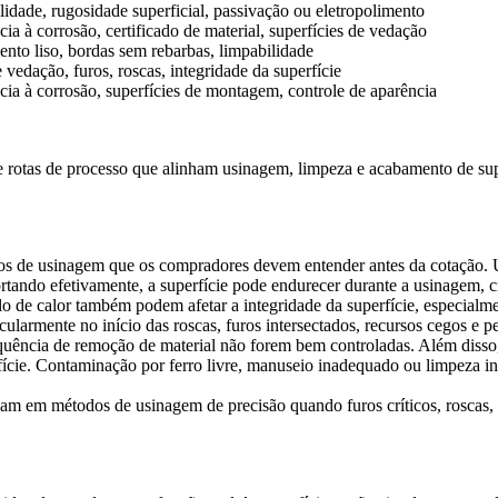
idade, rugosidade superficial, passivação ou eletropolimento
cia à corrosão, certificado de material, superfícies de vedação
to liso, bordas sem rebarbas, limpabilidade
 vedação, furos, roscas, integridade da superfície
cia à corrosão, superfícies de montagem, controle de aparência
e rotas de processo que alinham usinagem, limpeza e acabamento de supe
scos de usinagem que os compradores devem entender antes da cotação
ortando efetivamente, a superfície pode endurecer durante a usinagem, 
o de calor também podem afetar a integridade da superfície, especialmen
ularmente no início das roscas, furos intersectados, recursos cegos e
sequência de remoção de material não forem bem controladas. Além disso
fície. Contaminação por ferro livre, manuseio inadequado ou limpeza in
nfiam em métodos de
usinagem de precisão
quando furos críticos, roscas