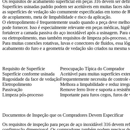
Os requisitos de acabamento superficial em peças 316 devem ser defi
Superfícies usinadas padrão podem ser aceitáveis em muitas faces não
as superfícies de vedação são comumente especificadas em torno de 
de acoplamento, meta de limpabilidade e risco da aplicação.
O eletropolimento é frequentemente usado quando a peça deve melhorar
pode fornecer. Isso é especialmente relevante em peças médicas, higiên
fortalecer a camada passiva do aço inoxidável após a usinagem. Para
ou eletropolimento, mas também requisitos de limpeza pós-processo, r
Para muitas conexões rotativas, luvas e conectores de fluidos, essa l
acabamento do furo e a geometria de vedação são criados na mesma 
Requisito de Superfície
Preocupação Típica do Comprador
Superfície conforme usinada
Aceitável para muitas superfícies exte
Rugosidade da face de vedação
Frequentemente necessita de controle 
Eletropolimento
Melhora a limpabilidade e reduz irreg
Passivação
Remove ferro livre e suporta a resistê
Limpeza pós-processo
Importante para furos cegos, furos de
Documentos de Inspeção que os Compradores Devem Especificar
Os requisitos de inspeção para peças de aço inoxidável 316 devem ref
confirmação dimensional. Os compradores também podem precisar de d