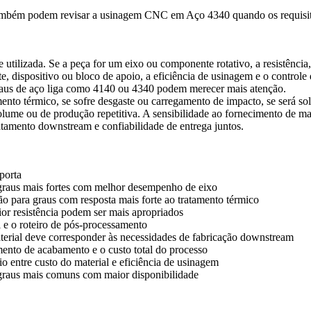
também podem revisar a
usinagem CNC em Aço 4340
quando os requisit
tilizada. Se a peça for um eixo ou componente rotativo, a resistência
e, dispositivo ou bloco de apoio, a eficiência de usinagem e o control
graus de aço liga como 4140 ou 4340 podem merecer mais atenção.
nto térmico, se sofre desgaste ou carregamento de impacto, se será s
volume ou de produção repetitiva. A sensibilidade ao fornecimento de 
tratamento downstream e confiabilidade de entrega juntos.
porta
graus mais fortes com melhor desempenho de eixo
o para graus com resposta mais forte ao tratamento térmico
or resistência podem ser mais apropriados
l e o roteiro de pós-processamento
terial deve corresponder às necessidades de fabricação downstream
ento de acabamento e o custo total do processo
rio entre custo do material e eficiência de usinagem
graus mais comuns com maior disponibilidade