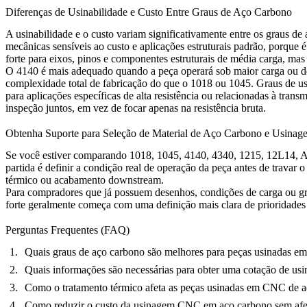
Diferenças de Usinabilidade e Custo Entre Graus de Aço Carbono
A usinabilidade e o custo variam significativamente entre os graus de 
mecânicas sensíveis ao custo e aplicações estruturais padrão, porque
forte para eixos, pinos e componentes estruturais de média carga, mas
O 4140 é mais adequado quando a peça operará sob maior carga ou de
complexidade total de fabricação do que o 1018 ou 1045. Graus de us
para aplicações específicas de alta resistência ou relacionadas à tran
inspeção juntos, em vez de focar apenas na resistência bruta.
Obtenha Suporte para Seleção de Material de Aço Carbono e Usin
Se você estiver comparando 1018, 1045, 4140, 4340, 1215, 12L14, A36
partida é definir a condição real de operação da peça antes de travar
térmico ou acabamento downstream.
Para compradores que já possuem desenhos, condições de carga ou gr
forte geralmente começa com uma definição mais clara de prioridades d
Perguntas Frequentes (FAQ)
Quais graus de aço carbono são melhores para peças usinadas 
Quais informações são necessárias para obter uma cotação de 
Como o tratamento térmico afeta as peças usinadas em CNC de 
Como reduzir o custo da usinagem CNC em aço carbono sem afetar