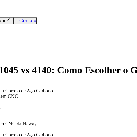
obre
Contato
045 vs 4140: Como Escolher o 
u Correto de Aço Carbono
nagem CNC
C
agem CNC da Neway
u Correto de Aço Carbono