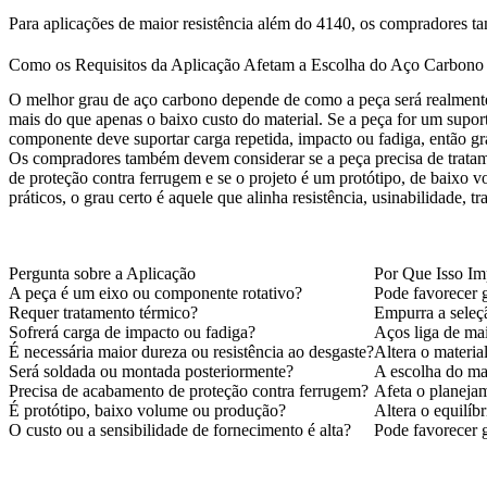
Para aplicações de maior resistência além do 4140, os compradores 
Como os Requisitos da Aplicação Afetam a Escolha do Aço Carbono
O melhor grau de aço carbono depende de como a peça será realmente u
mais do que apenas o baixo custo do material. Se a peça for um suport
componente deve suportar carga repetida, impacto ou fadiga, então 
Os compradores também devem considerar se a peça precisa de tratame
de proteção contra ferrugem e se o projeto é um protótipo, de baixo 
práticos, o grau certo é aquele que alinha resistência, usinabilidade, 
Pergunta sobre a Aplicação
Por Que Isso Im
A peça é um eixo ou componente rotativo?
Pode favorecer 
Requer tratamento térmico?
Empurra a seleçã
Sofrerá carga de impacto ou fadiga?
Aços liga de mai
É necessária maior dureza ou resistência ao desgaste?
Altera o materia
Será soldada ou montada posteriormente?
A escolha do ma
Precisa de acabamento de proteção contra ferrugem?
Afeta o planejam
É protótipo, baixo volume ou produção?
Altera o equilíb
O custo ou a sensibilidade de fornecimento é alta?
Pode favorecer 