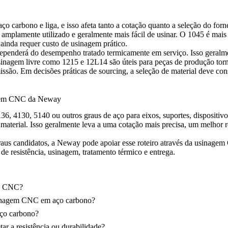
aço carbono e liga, e isso afeta tanto a cotação quanto a seleção do fo
 é amplamente utilizado e geralmente mais fácil de usinar. O 1045 é m
 ainda requer custo de usinagem prático.
penderá do desempenho tratado termicamente em serviço. Isso geralmen
inagem livre como 1215 e 12L14 são úteis para peças de produção torn
smissão. Em decisões práticas de sourcing, a seleção de material deve c
agem CNC da Neway
, 4130, 5140 ou outros graus de aço para eixos, suportes, dispositivo
 o material. Isso geralmente leva a uma cotação mais precisa, um melhor
aus candidatos, a Neway pode apoiar esse roteiro através da
usinagem 
e resistência, usinagem, tratamento térmico e entrega.
em CNC?
usinagem CNC em aço carbono?
aço carbono?
 a resistência ou durabilidade?