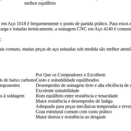
melhor equilíbrio
 em Aço 1018
é frequentemente o ponto de partida prático. Para eixos 
arga e tratadas termicamente, a
usinagem CNC em Aço 4140
é comume
C
s comuns, muitas peças de aço usinadas sob medida são melhor atendid
Por Que os Compradores o Escolhem
is de baixo carbono
Custo e usinabilidade equilibrados
componentes
Desempenho de usinagem livre e alta eficiência de 
Excelente usinabilidade
das à soldagem
Bom equilíbrio entre resistência e tenacidade
Maior resistência e desempenho de fadiga
Adequado para peças mecânicas temperadas e reve
Grau estrutural comum com custo prático
Maior dureza e resistência ao desgaste