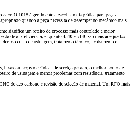
rnecedor. O 1018 é geralmente a escolha mais prática para peças
ais apropriado quando a peça necessita de desempenho mecânico mais
te significa um roteiro de processo mais controlado e maior
eada de alta eficiência, enquanto 4340 e 5140 são mais adequados
onsiderar o custo de usinagem, tratamento térmico, acabamento e
s, luvas ou peças mecânicas de serviço pesado, o melhor ponto de
 roteiro de usinagem e menos problemas com resistência, tratamento
CNC de aço carbono
e revisão de seleção de material. Um RFQ mais