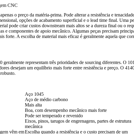
nagem CNC
penas o preço da matéria-prima. Pode alterar a resistência e tenacidad
imensional, opções de acabamento superficial e o lead time final. Uma 
ial pode criar custos downstream mais altos se a dureza final ou o re
luvas e componentes de apoio mecânico. Algumas peças precisam principa
s forte. A escolha de material mais eficaz é geralmente aquela que co
0 geralmente representam três prioridades de sourcing diferentes. O 10
es desejam um equilíbrio mais forte entre resistência e preço. O 4140 
robusto.
Aço 1045
Aço de médio carbono
Mais alta
Boa, com desempenho mecânico mais forte
Pode ser temperado e revenido
Eixos, pinos, tarugos de engrenagens, partes de estrutura
mecânica
inagem vêm em
Escolha quando a resistência e o custo precisam de um