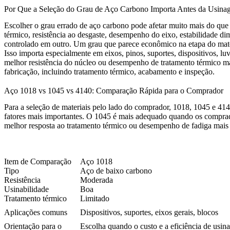
Por Que a Seleção do Grau de Aço Carbono Importa Antes da Usi
Escolher o grau errado de aço carbono pode afetar muito mais do que a
térmico, resistência ao desgaste, desempenho do eixo, estabilidade d
controlado em outro. Um grau que parece econômico na etapa do mater
Isso importa especialmente em eixos, pinos, suportes, dispositivos, 
melhor resistência do núcleo ou desempenho de tratamento térmico mai
fabricação, incluindo tratamento térmico, acabamento e inspeção.
Aço 1018 vs 1045 vs 4140: Comparação Rápida para o Comprador
Para a seleção de materiais pelo lado do comprador, 1018, 1045 e 414
fatores mais importantes. O 1045 é mais adequado quando os comprador
melhor resposta ao tratamento térmico ou desempenho de fadiga mais 
Item de Comparação
Aço 1018
Tipo
Aço de baixo carbono
Resistência
Moderada
Usinabilidade
Boa
Tratamento térmico
Limitado
Aplicações comuns
Dispositivos, suportes, eixos gerais, blocos
Orientação para o
Escolha quando o custo e a eficiência de us