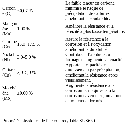
La faible teneur en carbone
Carbon
minimise le risque de
≤0,07 %
e (C)
précipitation de carbures,
améliorant la soudabilité.
Mangan
Améliore la résistance et la
èse
1,00 %
ténacité à plus basse température.
(Mn)
Assure la résistance à la
Chrome
15,0–17,5 %
corrosion et à l’oxydation,
(Cr)
améliorant la durabilité.
Nickel
Contribue à l’aptitude au
3,0–5,0 %
(Ni)
formage et augmente la ténacité.
Apporte la capacité de
Cuivre
durcissement par précipitation,
3,0–5,0 %
(Cu)
améliorant la résistance après
vieillissement.
Augmente la résistance à la
Molybd
corrosion par piqûres et à la
ène
≤0,60 %
corrosion caverneuse, notamment
(Mo)
en milieux chlorurés.
Propriétés physiques de l’acier inoxydable SUS630