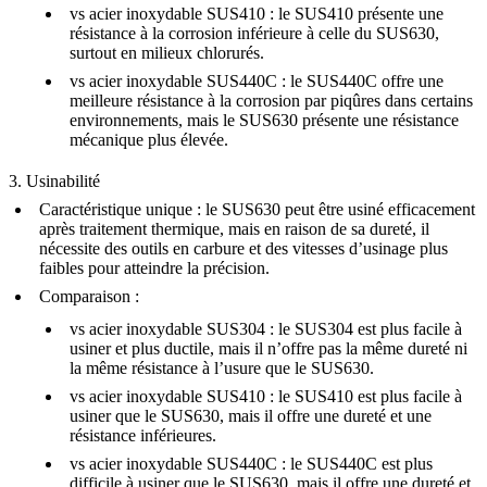
vs
acier inoxydable SUS410
: le SUS410 présente une
résistance à la corrosion inférieure à celle du SUS630,
surtout en milieux chlorurés.
vs
acier inoxydable SUS440C
: le SUS440C offre une
meilleure résistance à la corrosion par piqûres dans certains
environnements, mais le SUS630 présente une résistance
mécanique plus élevée.
3. Usinabilité
Caractéristique unique
: le SUS630 peut être usiné efficacement
après traitement thermique, mais en raison de sa dureté, il
nécessite des outils en carbure et des vitesses d’usinage plus
faibles pour atteindre la précision.
Comparaison
:
vs
acier inoxydable SUS304
: le SUS304 est plus facile à
usiner et plus ductile, mais il n’offre pas la même dureté ni
la même résistance à l’usure que le SUS630.
vs
acier inoxydable SUS410
: le SUS410 est plus facile à
usiner que le SUS630, mais il offre une dureté et une
résistance inférieures.
vs
acier inoxydable SUS440C
: le SUS440C est plus
difficile à usiner que le SUS630, mais il offre une dureté et