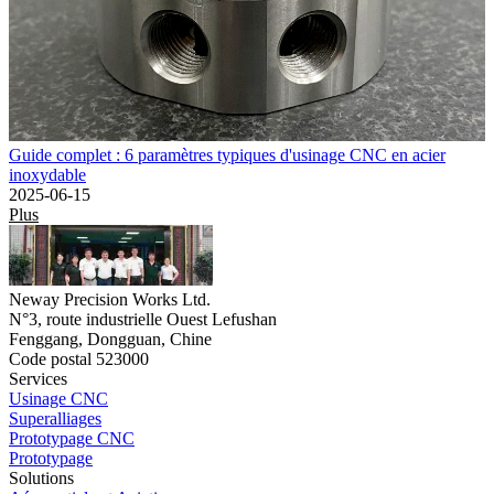
Guide complet : 6 paramètres typiques d'usinage CNC en acier
inoxydable
2025-06-15
Plus
Neway Precision Works Ltd.
N°3, route industrielle Ouest Lefushan
Fenggang, Dongguan, Chine
Code postal 523000
Services
Usinage CNC
Superalliages
Prototypage CNC
Prototypage
Solutions