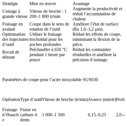
Stratégie
Mise en œuvre
Avantage
Augmente la productivité et
Usinage à
Vitesse de broche : 1
réduit l’accumulation de
grande vitesse
200–1 800 tr/min
chaleur.
Fraisage en
Coupe dans le sens de
Améliore l’état de surface
avalant
rotation de l’outil
(Ra 1,6–3,2 µm).
Optimisation
Utiliser le fraisage
Réduit les efforts de coupe,
des trajectoires
trochoïdal pour les
minimisant la flexion de la
d’outil
poches profondes
pièce.
Préchauffer à 650 °C
Réduit les contraintes
Recuit de
pendant 1 heure par
résiduelles et améliore la
détente
pouce
précision d’usinage.
Paramètres de coupe pour l’acier inoxydable SUS630
Opération
Type d’outil
Vitesse de broche (tr/min)
Avance (mm/tr)
Profo
Fraisage
Fraise en
d’ébauch
carbure 4
1 000–1 500
0,15–0,25
2,0–4
e
dents