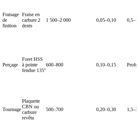
Fraisage
Fraise en
de
carbure 2
1 500–2 000
0,05–0,10
0,5–1
finition
dents
Foret HSS
Perçage
à pointe
600–800
0,10–0,15
Profon
fendue 135°
Plaquette
CBN ou
Tournage
500–700
0,20–0,30
1,5–3
carbure
revêtu