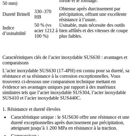
forme et le formage.
50 mm)
Obtenue après durcissement par
330–370
Dureté Brinell
précipitation, offrant une excellente
HB
résistance à l’usure.
50 % (vs
Usinable, mais nécessite des outils
Indice
acier 1212 à
bien affûtés et des vitesses de coupe
d’usinabilité
100 %)
plus faibles.
Caractéristiques clés de l’acier inoxydable SUS630 : avantages et
comparaisons
L’acier inoxydable SUS630 (17-4PH) est connu pour sa dureté, sa
résistance et sa résistance à la corrosion exceptionnelles. Vous
trouverez ci-dessous une comparaison technique mettant en
évidence ses avantages uniques par rapport à des matériaux
similaires tels que l’
acier inoxydable SUS304
, l’
acier inoxydable
SUS410
et l’
acier inoxydable SUS440C
.
1. Résistance et dureté élevées
Caractéristique unique
: le SUS630 offre une résistance et une
dureté exceptionnelles après durcissement par précipitation,
atteignant jusqu’à 1 200 MPa en résistance à la traction.
Comparaison
: