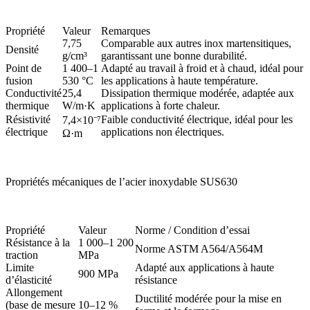
Propriété
Valeur
Remarques
7,75
Comparable aux autres inox martensitiques,
Densité
g/cm³
garantissant une bonne durabilité.
Point de
1 400–1
Adapté au travail à froid et à chaud, idéal pour
fusion
530 °C
les applications à haute température.
Conductivité
25,4
Dissipation thermique modérée, adaptée aux
thermique
W/m·K
applications à forte chaleur.
Résistivité
Faible conductivité électrique, idéal pour les
7,4×10⁻⁷
électrique
applications non électriques.
Ω·m
Propriétés mécaniques de l’acier inoxydable SUS630
Propriété
Valeur
Norme / Condition d’essai
Résistance à la
1 000–1 200
Norme ASTM A564/A564M
traction
MPa
Limite
Adapté aux applications à haute
900 MPa
d’élasticité
résistance
Allongement
Ductilité modérée pour la mise en
(base de mesure
10–12 %