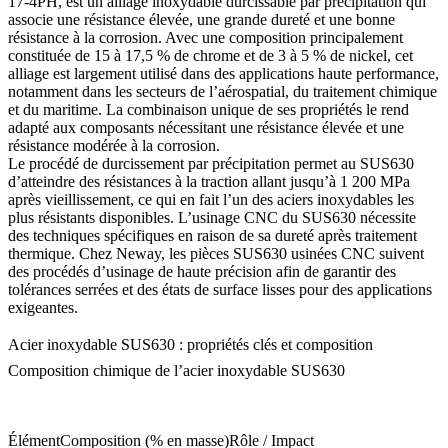
17-4PH, est un alliage inoxydable durcissable par précipitation qui
associe une résistance élevée, une grande dureté et une bonne
résistance à la corrosion. Avec une composition principalement
constituée de 15 à 17,5 % de chrome et de 3 à 5 % de nickel, cet
alliage est largement utilisé dans des applications haute performance,
notamment dans les secteurs de l’aérospatial, du traitement chimique
et du maritime. La combinaison unique de ses propriétés le rend
adapté aux composants nécessitant une résistance élevée et une
résistance modérée à la corrosion.
Le procédé de durcissement par précipitation permet au SUS630
d’atteindre des résistances à la traction allant jusqu’à 1 200 MPa
après vieillissement, ce qui en fait l’un des aciers inoxydables les
plus résistants disponibles. L’
usinage CNC
du SUS630 nécessite
des techniques spécifiques en raison de sa dureté après traitement
thermique. Chez Neway, les
pièces SUS630 usinées CNC
suivent
des procédés d’usinage de haute précision afin de garantir des
tolérances serrées et des états de surface lisses pour des applications
exigeantes.
Acier inoxydable SUS630 : propriétés clés et composition
Composition chimique de l’acier inoxydable SUS630
Élément
Composition (% en masse)
Rôle / Impact