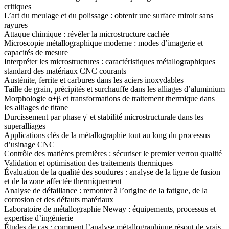
critiques
L’art du meulage et du polissage : obtenir une surface miroir sans
rayures
Attaque chimique : révéler la microstructure cachée
Microscopie métallographique moderne : modes d’imagerie et
capacités de mesure
Interpréter les microstructures : caractéristiques métallographiques
standard des matériaux CNC courants
Austénite, ferrite et carbures dans les aciers inoxydables
Taille de grain, précipités et surchauffe dans les alliages d’aluminium
Morphologie α+β et transformations de traitement thermique dans
les alliages de titane
Durcissement par phase γ' et stabilité microstructurale dans les
superalliages
Applications clés de la métallographie tout au long du processus
d’usinage CNC
Contrôle des matières premières : sécuriser le premier verrou qualité
Validation et optimisation des traitements thermiques
Évaluation de la qualité des soudures : analyse de la ligne de fusion
et de la zone affectée thermiquement
Analyse de défaillance : remonter à l’origine de la fatigue, de la
corrosion et des défauts matériaux
Laboratoire de métallographie Neway : équipements, processus et
expertise d’ingénierie
Études de cas : comment l’analyse métallographique résout de vrais