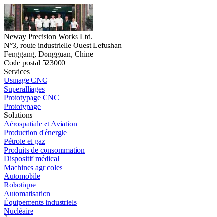
Neway Precision Works Ltd.
N°3, route industrielle Ouest Lefushan
Fenggang, Dongguan, Chine
Code postal 523000
Services
Usinage CNC
Superalliages
Prototypage CNC
Prototypage
Solutions
Aérospatiale et Aviation
Production d'énergie
Pétrole et gaz
Produits de consommation
Dispositif médical
Machines agricoles
Automobile
Robotique
Automatisation
Équipements industriels
Nucléaire