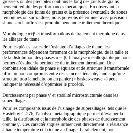
grossiers ou des précipités continus le long des joints de grains
peuvent réduire les performances mécaniques. En observant la
morphologie des joints de grains et la présence éventuelle de zones
remoulues ou surfondues, nous pouvons déterminer avec précision
si une surchauffe s’est produite pendant le traitement thermique.
Morphologie α+β et transformations de traitement thermique dans
les alliages de titane
Pour les pièces issues de
l’usinage d’alliages de titane
, les
performances dépendent fortement de la morphologie, de la taille et
de la distribution des phases α et β. L’analyse métallographique nous
permet d’évaluer la pertinence du traitement thermique. Une
combinaison idéale de phase α équiaxe et de structure β transformée
offre un bon compromis entre résistance et ténacité, tandis qu’une
structure trop lamellaire ou en panier (« basket-weave ») peut
indiquer la nécessité d’optimiser le procédé.
Durcissement par phase γ' et stabilité microstructurale dans les
superalliages
Pour les composants issus de
l’usinage de superalliages
, tels que le
Hastelloy C-276
, l’analyse métallographique permet d’évaluer la
taille, la distribution et la morphologie des phases de durcissement
comme γ'. Ces caractéristiques influencent directement la résistance
à haute température et la tenue au fluage. Parallèlement, nous