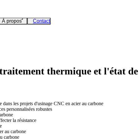
À propos
Contact
traitement thermique et l'état de 
ace dans les projets d'usinage CNC en acier au carbone
ces personnalisées robustes
carbone
ecter la résistance
e
ier au carbone
au carbone