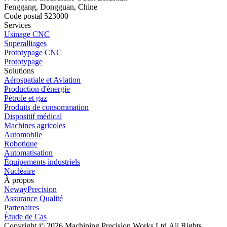
Fenggang, Dongguan, Chine
Code postal 523000
Services
Usinage CNC
Superalliages
Prototypage CNC
Prototypage
Solutions
Aérospatiale et Aviation
Production d'énergie
Pétrole et gaz
Produits de consommation
Dispositif médical
Machines agricoles
Automobile
Robotique
Automatisation
Équipements industriels
Nucléaire
À propos
NewayPrecision
Assurance Qualité
Partenaires
Étude de Cas
Copyright © 2026 Machining Precision Works Ltd.
All Rights