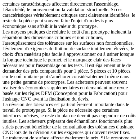
certaines caractéristiques affectent directement l'assemblage,
l'étanchéité, le mouvement ou la validation structurelle. Si ces
caractéristiques véritablement critiques sont clairement identifiées, le
reste de la pièce peut souvent faire l'objet d'un devis plus
économique sans affaiblir la valeur du prototype.
Les moyens pratiques de réduire le coût d'un prototype incluent la
séparation des dimensions critiques et non critiques,
l'assouplissement des tolérances sur les surfaces non fonctionnelles,
l'évitement d'exigences de finition de surface inutilement élevées, le
choix d'un matériau plus facile à approvisionner ou à usiner lorsque
la logique technique le permet, et le marquage clair des faces
nécessaires pour l'assemblage ou les tests. Il est également utile de
demander des prix comparatifs pour 1 pièce, 5 pièces et 10 pièces,
car le coût unitaire peut s'améliorer considérablement même dans
une petite gamme de prototypes. Les acheteurs peuvent souvent
réaliser des économies supplémentaires en demandant une revue
basée sur les
règles DFM (Conception pour la Fabrication) pour
l'usinage CNC
avant la finalisation du devis.
La révision des tolérances est particulièrement importante dans le
travail de prototypage. Si la pièce ne nécessite que certaines
interfaces précises, le reste du plan ne devrait pas engendrer de coûts
inutiles. Les acheteurs préparant des échantillons fonctionnels plus
stricts peuvent bénéficier de la consultation des
tolérances d'usinage
CNC
lors de la décision sur les exigences qui doivent rester fixes.
Le traitement de surface affecte également le prix. Si le prototype est