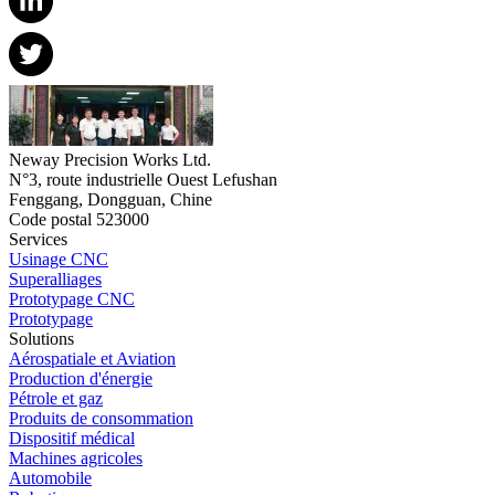
Neway Precision Works Ltd.
N°3, route industrielle Ouest Lefushan
Fenggang, Dongguan, Chine
Code postal 523000
Services
Usinage CNC
Superalliages
Prototypage CNC
Prototypage
Solutions
Aérospatiale et Aviation
Production d'énergie
Pétrole et gaz
Produits de consommation
Dispositif médical
Machines agricoles
Automobile