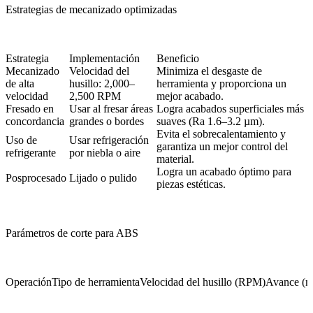
Estrategias de mecanizado optimizadas
Estrategia
Implementación
Beneficio
Mecanizado
Velocidad del
Minimiza el desgaste de
de alta
husillo: 2,000–
herramienta y proporciona un
velocidad
2,500 RPM
mejor acabado.
Fresado en
Usar al fresar áreas
Logra acabados superficiales más
concordancia
grandes o bordes
suaves (Ra 1.6–3.2 µm).
Evita el sobrecalentamiento y
Uso de
Usar refrigeración
garantiza un mejor control del
refrigerante
por niebla o aire
material.
Logra un acabado óptimo para
Posprocesado
Lijado o pulido
piezas estéticas.
Parámetros de corte para ABS
Operación
Tipo de herramienta
Velocidad del husillo (RPM)
Avance (m