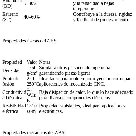
Butadieno
5–30%
y la tenacidad a bajas
(BD)
temperaturas.
Estireno
Contribuye a la dureza, rigidez
40–60%
(ST)
y facilidad de procesamiento.
Propiedades físicas del ABS
Propiedad
Valor
Notas
1.04
Similar a otros plásticos de ingeniería,
Densidad
g/cm³
garantizando piezas ligeras.
Punto de
220–
Ideal tanto para moldeo por inyección como para
fusión
250°C
aplicaciones de mecanizado CNC.
0.2
Conductivid
Baja disipación de calor, lo que lo hace adecuado
W/m·
ad térmica
para diversos componentes eléctricos.
K
Resistividad
1×10⁶
Propiedades aislantes, ideal para aplicaciones
eléctrica
Ω·m
electrónicas.
Propiedades mecánicas del ABS