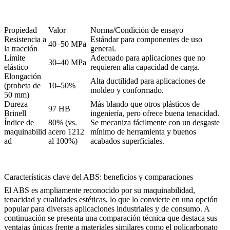
Propiedad
Valor
Norma/Condición de ensayo
Resistencia a
Estándar para componentes de uso
40–50 MPa
la tracción
general.
Límite
Adecuado para aplicaciones que no
30–40 MPa
elástico
requieren alta capacidad de carga.
Elongación
Alta ductilidad para aplicaciones de
(probeta de
10–50%
moldeo y conformado.
50 mm)
Dureza
Más blando que otros plásticos de
97 HB
Brinell
ingeniería, pero ofrece buena tenacidad.
Índice de
80% (vs.
Se mecaniza fácilmente con un desgaste
maquinabilid
acero 1212
mínimo de herramienta y buenos
ad
al 100%)
acabados superficiales.
Características clave del ABS: beneficios y comparaciones
El ABS es ampliamente reconocido por su maquinabilidad,
tenacidad y cualidades estéticas, lo que lo convierte en una opción
popular para diversas aplicaciones industriales y de consumo. A
continuación se presenta una comparación técnica que destaca sus
ventajas únicas frente a materiales similares como el
policarbonato