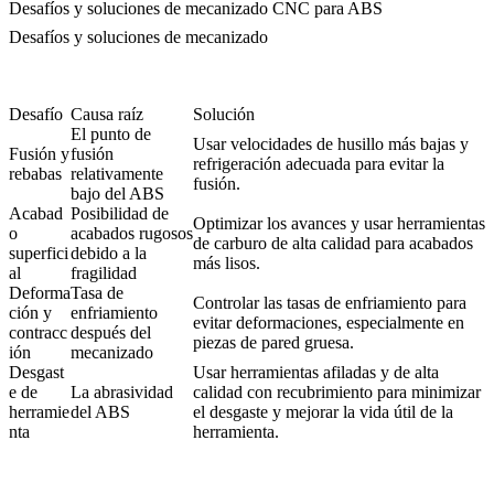
Desafíos y soluciones de mecanizado CNC para ABS
Desafíos y soluciones de mecanizado
Desafío
Causa raíz
Solución
El punto de
Usar velocidades de husillo más bajas y
Fusión y
fusión
refrigeración adecuada para evitar la
rebabas
relativamente
fusión.
bajo del ABS
Acabad
Posibilidad de
Optimizar los avances y usar herramientas
o
acabados rugosos
de carburo de alta calidad para acabados
superfici
debido a la
más lisos.
al
fragilidad
Deforma
Tasa de
Controlar las tasas de enfriamiento para
ción y
enfriamiento
evitar deformaciones, especialmente en
contracc
después del
piezas de pared gruesa.
ión
mecanizado
Desgast
Usar herramientas afiladas y de alta
e de
La abrasividad
calidad con recubrimiento para minimizar
herramie
del ABS
el desgaste y mejorar la vida útil de la
nta
herramienta.