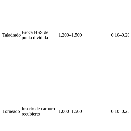
Broca HSS de
Taladrado
1,200–1,500
0.10–0.20
punta dividida
Inserto de carburo
Torneado
1,000–1,500
0.10–0.25
recubierto