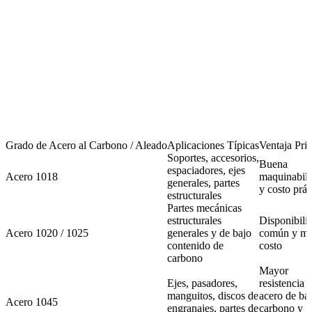
Grado de Acero al Carbono / Aleado
Aplicaciones Típicas
Ventaja Prin
Soportes, accesorios,
Buena
espaciadores, ejes
Acero 1018
maquinabil
generales, partes
y costo prác
estructurales
Partes mecánicas
estructurales
Disponibili
Acero 1020 / 1025
generales y de bajo
común y m
contenido de
costo
carbono
Mayor
Ejes, pasadores,
resistencia 
manguitos, discos de
acero de ba
Acero 1045
engranajes, partes de
carbono y