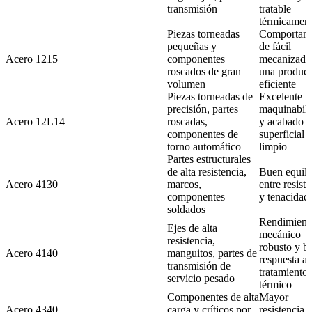
transmisión
tratable
térmicamen
Piezas torneadas
Comportami
pequeñas y
de fácil
Acero 1215
componentes
mecanizado
roscados de gran
una produc
volumen
eficiente
Piezas torneadas de
Excelente
precisión, partes
maquinabil
Acero 12L14
roscadas,
y acabado
componentes de
superficial
torno automático
limpio
Partes estructurales
de alta resistencia,
Buen equili
Acero 4130
marcos,
entre resist
componentes
y tenacidad
soldados
Rendimient
Ejes de alta
mecánico
resistencia,
robusto y b
Acero 4140
manguitos, partes de
respuesta al
transmisión de
tratamiento
servicio pesado
térmico
Componentes de alta
Mayor
Acero 4340
carga y críticos por
resistencia 