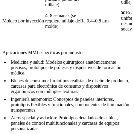
utillaje
utillaje)
❌ Requ
4–8 semanas (se
unifor
Moldeo por inyección
requiere utillaje de
Ra 0.4–0.8 μm
desmol
molde)
socav
Aplicaciones MMJ específicas por industria
Medicina y salud
:
Modelos quirúrgicos anatómicamente
precisos, prototipos de prótesis y dispositivos de formación
médica.
Bienes de consumo
:
Prototipos realistas de diseño de producto,
carcasas para electrónica de consumo y dispositivos
ergonómicos con múltiples texturas.
Ingeniería automotriz
:
Conceptos de paneles interiores,
prototipos flexibles y funcionales, componentes de iluminación
transparentes.
Aeroespacial y aviación
:
Prototipos detallados de cabina,
paneles de control multifuncionales y carcasas de equipos
personalizadas.