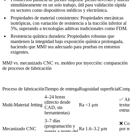
simultáneamente en un solo trabajo, útil para validación rápida
en sectores como dispositivos médicos y electrónica.
Propiedades de material consistentes:
Propiedades mecánicas
isotrópicas, con variación de resistencia a la tracción inferior al
5%, superando a tecnologías aditivas tradicionales como FDM.
Resistencia química duradera:
Propiedades robustas que
mantienen la integridad bajo exposición química prolongada,
haciendo que MMJ sea adecuado para pruebas en entornos
exigentes.
MMJ vs. mecanizado CNC vs. moldeo por inyección: comparación
de procesos de fabricación
Proceso de fabricación
Tiempo de entrega
Rugosidad superficial
Comple
4–24 horas
✅ Alta
(directo desde
Multi-Material Jetting
Ra <1 μm
textura
CAD, sin
estruct
herramientas)
3–7 días
❌ Comp
(programación y
Mecanizado CNC
Ra 1.6–3.2 μm
por res
puesta a punto del