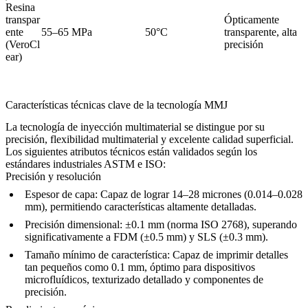
Resina
transpar
Ópticamente
P
ente
55–65 MPa
50°C
transparente, alta
c
(VeroCl
precisión
ear)
Características técnicas clave de la tecnología MMJ
La tecnología de inyección multimaterial se distingue por su
precisión, flexibilidad multimaterial y excelente calidad superficial.
Los siguientes atributos técnicos están validados según los
estándares industriales ASTM e ISO:
Precisión y resolución
Espesor de capa:
Capaz de lograr 14–28 micrones (0.014–0.028
mm), permitiendo características altamente detalladas.
Precisión dimensional:
±0.1 mm (norma ISO 2768), superando
significativamente a FDM (±0.5 mm) y SLS (±0.3 mm).
Tamaño mínimo de característica:
Capaz de imprimir detalles
tan pequeños como 0.1 mm, óptimo para dispositivos
microfluídicos, texturizado detallado y componentes de
precisión.