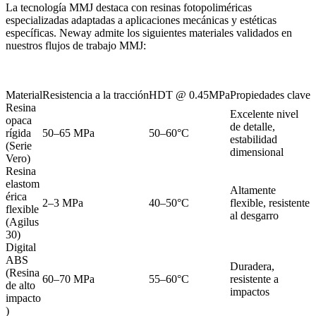
La tecnología MMJ destaca con resinas fotopoliméricas
especializadas adaptadas a aplicaciones mecánicas y estéticas
específicas. Neway admite los siguientes materiales validados en
nuestros flujos de trabajo MMJ:
Material
Resistencia a la tracción
HDT @ 0.45MPa
Propiedades clave
A
Resina
Excelente nivel
opaca
P
de detalle,
rígida
50–65 MPa
50–60°C
f
estabilidad
(Serie
d
dimensional
Vero)
Resina
elastom
Altamente
S
érica
2–3 MPa
40–50°C
flexible, resistente
p
flexible
al desgarro
e
(Agilus
30)
Digital
ABS
Duradera,
C
(Resina
60–70 MPa
55–60°C
resistente a
m
de alto
impactos
e
impacto
)