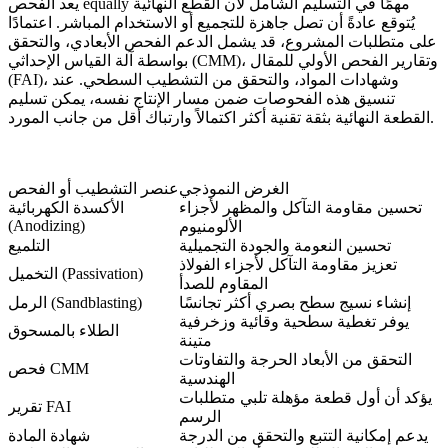
يعد الفحص equally مهمًا في التسليم الشامل لأن القطع النهائية
يُتوقع عادةً أن تصل جاهزة للتجميع أو الاستخدام المباشر. اعتمادًا
على متطلبات المشروع، قد يشمل الدعم الفحص الأبعادي، والتحقق
بواسطة آلة القياس الإحداثي (CMM)، وتقارير الفحص الأولي للمقال
(FAI)، وشهادات المواد، والتحقق من التشطيب السطحي. عند
تنسيق هذه الفحوصات ضمن مسار الإنتاج نفسه، يمكن تسليم
القطعة النهائية بثقة تقنية أكثر اكتمالاً وارتباك أقل من جانب المورد.
الغرض النموذجي
عنصر التشطيب أو الفحص
تحسين مقاومة التآكل والمظهر لأجزاء
الأكسدة الكهربائية
(Anodizing)
الألومنيوم
تحسين النعومة والجودة التجميلية
التلميع
تعزيز مقاومة التآكل لأجزاء الفولاذ
التخميل (Passivation)
المقاوم للصدأ
إنشاء نسيج سطح بصري أكثر تجانسًا
الرمل (Sandblasting)
يوفر تغطية سطحية وقائية وزخرفية
الطلاء بالمسحوق
متينة
التحقق من الأبعاد الحرجة والتفاوتات
فحص CMM
الهندسية
يؤكد أن أول قطعة مؤهلة تلبي متطلبات
تقرير FAI
الرسم
يدعم إمكانية التتبع والتحقق من الدرجة
شهادة المادة