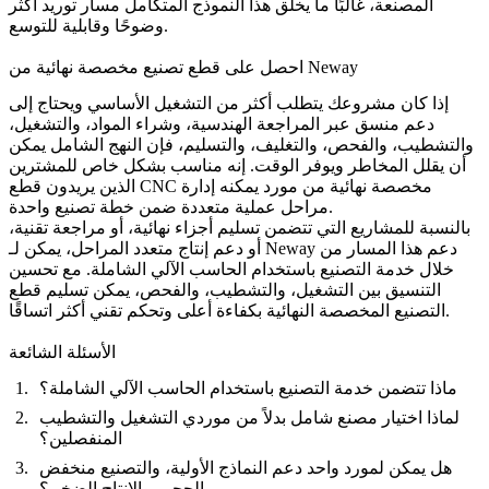
المصنعة، غالبًا ما يخلق هذا النموذج المتكامل مسار توريد أكثر
وضوحًا وقابلية للتوسع.
احصل على قطع تصنيع مخصصة نهائية من Neway
إذا كان مشروعك يتطلب أكثر من التشغيل الأساسي ويحتاج إلى
دعم منسق عبر المراجعة الهندسية، وشراء المواد، والتشغيل،
والتشطيب، والفحص، والتغليف، والتسليم، فإن النهج الشامل يمكن
أن يقلل المخاطر ويوفر الوقت. إنه مناسب بشكل خاص للمشترين
الذين يريدون قطع CNC مخصصة نهائية من مورد يمكنه إدارة
مراحل عملية متعددة ضمن خطة تصنيع واحدة.
بالنسبة للمشاريع التي تتضمن تسليم أجزاء نهائية، أو مراجعة تقنية،
أو دعم إنتاج متعدد المراحل، يمكن لـ Neway دعم هذا المسار من
خلال
خدمة التصنيع باستخدام الحاسب الآلي الشاملة
. مع تحسين
التنسيق بين التشغيل، والتشطيب، والفحص، يمكن تسليم قطع
التصنيع المخصصة النهائية بكفاءة أعلى وتحكم تقني أكثر اتساقًا.
الأسئلة الشائعة
ماذا تتضمن خدمة التصنيع باستخدام الحاسب الآلي الشاملة؟
لماذا اختيار مصنع شامل بدلاً من موردي التشغيل والتشطيب
المنفصلين؟
هل يمكن لمورد واحد دعم النماذج الأولية، والتصنيع منخفض
الحجم، والإنتاج الضخم؟