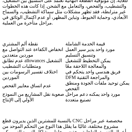
للغاية. إن موثوقية القطعة النهائية تعتمد على التنسيق بين التشغيل،
والتشطيب، والفحص، والتعامل مع الشحن. إذا كانت هذه الخطوات
غير مترابطة، فقد تظهر مشكلات مثل سماكة التشطيب، والسماح
الأبعادي، وحماية الخيوط، وتباين المظهر، أو عدم اكتمال الوثائق في
مراحل متأخرة من العملية.
قيمة الخدمة الشاملة
نقطة ألم المشتري
مورد واحد يدير سير العمل
انخفاض الكفاءة عند التواصل مع
وتنسيق التسليم
موردين متعددين
يمكن التخطيط للتشغيل
عدم تطابق allowances التشغيل
والمعالجة اللاحقة معًا
ومتطلبات التشطيب
فريق هندسي واحد يتحكم في
اختلاف تفسير الرسومات بين
DFM والمراجعة التقنية
الموردين
يمكن توحيد ملفات الجودة ومنطق
عدم اتساق معايير الفحص
الفحص
مورد واحد يمكنه دعم مراحل
صعوبة نقل المشاريع من النموذج
تصنيع متعددة
الأولي إلى الإنتاج
بالنسبة للمشترين الذين يديرون قطع CNC مخصصة عبر مراحل
مشروع مختلفة، غالبًا ما يقلل هذا النوع من التحكم الموحد من
أعمال التنسيق الداخلية ويخفض مخاطر مشاكل التوريد التي يمكن