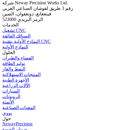
شركة Neway Precision Works Ltd.
رقم 3 طريق لفوشان الصناعي الغربي
فينغغانغ، دونغقوان، الصين
الرمز البريدي 523000
الخدمات
تشغيل CNC
السبائك الفائقة
النماذج الأولية بتقنية CNC
النماذج الأولية
الحلول
الفضاء والطيران
توليد الطاقة
النفط والغاز
المنتجات الاستهلاكية
الأجهزة الطبية
الآلات الزراعية
السيارات
الروبوتات
الأتمتة
المعدات الصناعية
نووي
حول
NewayPrecision
ضمان الجودة