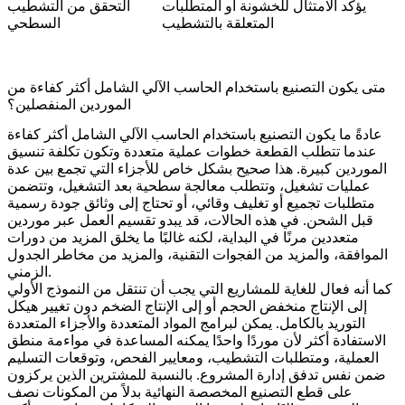
يؤكد الامتثال للخشونة أو المتطلبات
التحقق من التشطيب
المتعلقة بالتشطيب
السطحي
متى يكون التصنيع باستخدام الحاسب الآلي الشامل أكثر كفاءة من
الموردين المنفصلين؟
عادةً ما يكون التصنيع باستخدام الحاسب الآلي الشامل أكثر كفاءة
عندما تتطلب القطعة خطوات عملية متعددة وتكون تكلفة تنسيق
الموردين كبيرة. هذا صحيح بشكل خاص للأجزاء التي تجمع بين عدة
عمليات تشغيل، وتتطلب معالجة سطحية بعد التشغيل، وتتضمن
متطلبات تجميع أو تغليف وقائي، أو تحتاج إلى وثائق جودة رسمية
قبل الشحن. في هذه الحالات، قد يبدو تقسيم العمل عبر موردين
متعددين مرنًا في البداية، لكنه غالبًا ما يخلق المزيد من دورات
الموافقة، والمزيد من الفجوات التقنية، والمزيد من مخاطر الجدول
الزمني.
كما أنه فعال للغاية للمشاريع التي يجب أن تنتقل من النموذج الأولي
إلى الإنتاج منخفض الحجم أو إلى الإنتاج الضخم دون تغيير هيكل
التوريد بالكامل. يمكن لبرامج المواد المتعددة والأجزاء المتعددة
الاستفادة أكثر لأن موردًا واحدًا يمكنه المساعدة في مواءمة منطق
العملية، ومتطلبات التشطيب، ومعايير الفحص، وتوقعات التسليم
ضمن نفس تدفق إدارة المشروع. بالنسبة للمشترين الذين يركزون
على قطع التصنيع المخصصة النهائية بدلاً من المكونات نصف