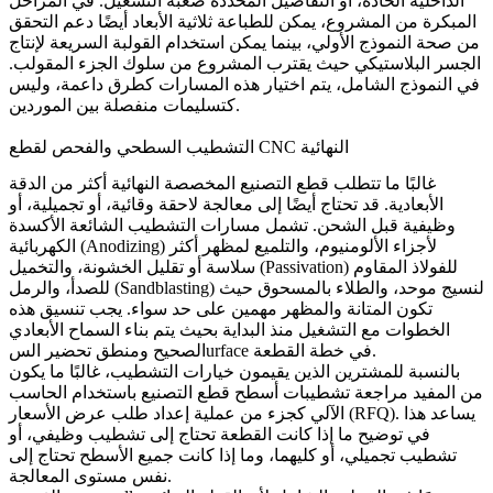
الداخلية الحادة، أو التفاصيل المحددة صعبة التشغيل. في المراحل
المبكرة من المشروع، يمكن للطباعة ثلاثية الأبعاد أيضًا دعم التحقق
من صحة النموذج الأولي، بينما يمكن استخدام القولبة السريعة لإنتاج
الجسر البلاستيكي حيث يقترب المشروع من سلوك الجزء المقولب.
في النموذج الشامل، يتم اختيار هذه المسارات كطرق داعمة، وليس
كتسليمات منفصلة بين الموردين.
التشطيب السطحي والفحص لقطع CNC النهائية
غالبًا ما تتطلب قطع التصنيع المخصصة النهائية أكثر من الدقة
الأبعادية. قد تحتاج أيضًا إلى معالجة لاحقة وقائية، أو تجميلية، أو
وظيفية قبل الشحن. تشمل مسارات التشطيب الشائعة الأكسدة
الكهربائية (Anodizing) لأجزاء الألومنيوم، والتلميع لمظهر أكثر
سلاسة أو تقليل الخشونة، والتخميل (Passivation) للفولاذ المقاوم
للصدأ، والرمل (Sandblasting) لنسيج موحد، والطلاء بالمسحوق حيث
تكون المتانة والمظهر مهمين على حد سواء. يجب تنسيق هذه
الخطوات مع التشغيل منذ البداية بحيث يتم بناء السماح الأبعادي
الصحيح ومنطق تحضير السurface في خطة القطعة.
بالنسبة للمشترين الذين يقيمون خيارات التشطيب، غالبًا ما يكون
من المفيد مراجعة
تشطيبات أسطح قطع التصنيع باستخدام الحاسب
الآلي
كجزء من عملية إعداد طلب عرض الأسعار (RFQ). يساعد هذا
في توضيح ما إذا كانت القطعة تحتاج إلى تشطيب وظيفي، أو
تشطيب تجميلي، أو كليهما، وما إذا كانت جميع الأسطح تحتاج إلى
نفس مستوى المعالجة.