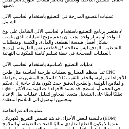
تجنبها.
عمليات التصنيع المدرجة في التصنيع باستخدام الحاسب الآلي
الشامل
لا يقتصر برنامج التصنيع باستخدام الحاسب الآلي الشامل على نوع
آلة واحد أو مسار واحد. يجب أن يدعم مزيج العمليات الذي يناسب
بشكل أفضل هندسة القطعة، والمادة، والكمية، ومتطلبات
التشطيب. الهدف ليس معالجة كل قطعة بنفس الطريقة، بل دمج
العمليات الصحيحة في خطة تسليم كاملة للمكونات النهائية.
عمليات التصنيع الأساسية باستخدام الحاسب الآلي
طحن CNC
تبدأ معظم المشاريع بعمليات طرحية أساسية مثل
للأجزاء الدورانية، والحفر للثقوب
خراطة CNC
للملامح المنشورية، و
والملامح اللولبية، والطحن الدقيق حيث تكون هناك حاجة إلى تحكم
tighter في الحجم أو السطح. قد تعتمد الأجزاء ذات الهندسة الأكثر
تطلبًا أيضًا على
التشغيل متعدد المحاور
لتقليل عمليات نقل الإعداد
وتحسين الوصول إلى الملامح المعقدة.
عمليات الدعم الخاصة
بالنسبة لبعض الأجزاء، قد يتم تضمين التفريغ الكهربائي (EDM)
عندما لا يكون القطع التقليدي مثاليًا للفتحات الضيقة، أو الملامح