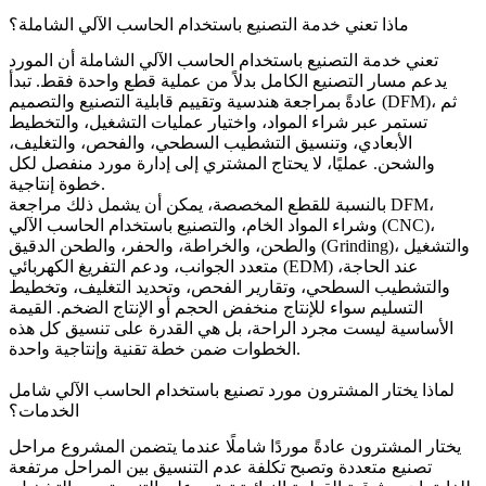
ماذا تعني خدمة التصنيع باستخدام الحاسب الآلي الشاملة؟
تعني خدمة التصنيع باستخدام الحاسب الآلي الشاملة أن المورد
يدعم مسار التصنيع الكامل بدلاً من عملية قطع واحدة فقط. تبدأ
عادةً بمراجعة هندسية وتقييم قابلية التصنيع والتصميم (DFM)، ثم
تستمر عبر شراء المواد، واختيار عمليات التشغيل، والتخطيط
الأبعادي، وتنسيق التشطيب السطحي، والفحص، والتغليف،
والشحن. عمليًا، لا يحتاج المشتري إلى إدارة مورد منفصل لكل
خطوة إنتاجية.
بالنسبة للقطع المخصصة، يمكن أن يشمل ذلك مراجعة DFM،
،
التصنيع باستخدام الحاسب الآلي (CNC)
وشراء المواد الخام، و
والطحن، والخراطة، والحفر، والطحن الدقيق (Grinding)، والتشغيل
متعدد الجوانب، ودعم التفريغ الكهربائي (EDM) عند الحاجة،
والتشطيب السطحي، وتقارير الفحص، وتحديد التغليف، وتخطيط
التسليم سواء للإنتاج منخفض الحجم أو الإنتاج الضخم. القيمة
الأساسية ليست مجرد الراحة، بل هي القدرة على تنسيق كل هذه
الخطوات ضمن خطة تقنية وإنتاجية واحدة.
لماذا يختار المشترون مورد تصنيع باستخدام الحاسب الآلي شامل
الخدمات؟
يختار المشترون عادةً موردًا شاملًا عندما يتضمن المشروع مراحل
تصنيع متعددة وتصبح تكلفة عدم التنسيق بين المراحل مرتفعة