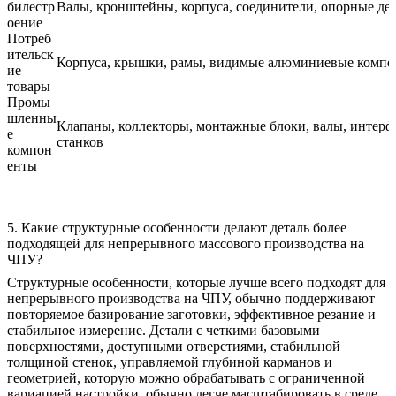
билестр
Валы, кронштейны, корпуса, соединители, опорные де
оение
Потреб
ительск
Корпуса, крышки, рамы, видимые алюминиевые комп
ие
товары
Промы
шленны
Клапаны, коллекторы, монтажные блоки, валы, интер
е
станков
компон
енты
5. Какие структурные особенности делают деталь более
подходящей для непрерывного массового производства на
ЧПУ?
Структурные особенности, которые лучше всего подходят для
непрерывного производства на ЧПУ, обычно поддерживают
повторяемое базирование заготовки, эффективное резание и
стабильное измерение. Детали с четкими базовыми
поверхностями, доступными отверстиями, стабильной
толщиной стенок, управляемой глубиной карманов и
геометрией, которую можно обрабатывать с ограниченной
вариацией настройки, обычно легче масштабировать в среде