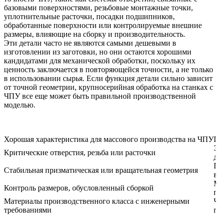
базовыми поверхностями, резьбовые монтажные точки,
уплотнительные расточки, посадки подшипников,
обработанные поверхности или контролируемые внешние
размеры, влияющие на сборку и производительность.
Эти детали часто не являются самыми дешевыми в
изготовлении из заготовки, но они остаются хорошими
кандидатами для механической обработки, поскольку их
ценность заключается в повторяющейся точности, а не только
в использовании сырья. Если функция детали сильно зависит
от точной геометрии, крупносерийная обработка на станках с
ЧПУ все еще может быть правильной производственной
моделью.
Хорошая характеристика для массового производства на ЧПУ
П
Э
Критические отверстия, резьба или расточки
д
П
Стабильная призматическая или вращательная геометрия
в
М
Контроль размеров, обусловленный сборкой
п
Материалы производственного класса с инженерными
Ч
требованиями
п