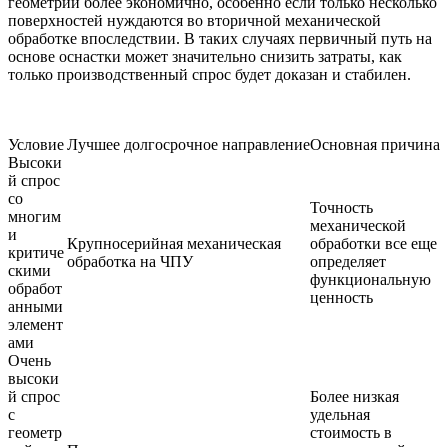
геометрии более экономично, особенно если только несколько
поверхностей нуждаются во вторичной механической
обработке впоследствии. В таких случаях первичный путь на
основе оснастки может значительно снизить затраты, как
только производственный спрос будет доказан и стабилен.
Условие
Лучшее долгосрочное направление
Основная причина
Высоки
й спрос
со
Точность
многим
механической
и
Крупносерийная механическая
обработки все еще
критиче
обработка на ЧПУ
определяет
скими
функциональную
обработ
ценность
анными
элемент
ами
Очень
высоки
й спрос
Более низкая
с
удельная
геометр
стоимость в