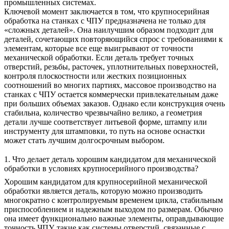
промышленных системах.
Ключевой момент заключается в том, что крупносерийная
обработка на станках с ЧПУ предназначена не только для
«сложных деталей». Она наилучшим образом подходит для
деталей, сочетающих повторяющийся спрос с требованиями к
элементам, которые все еще выигрывают от точности
механической обработки. Если деталь требует точных
отверстий, резьбы, расточек, уплотнительных поверхностей,
контроля плоскостности или жестких позиционных
соотношений во многих партиях, массовое производство на
станках с ЧПУ остается коммерчески привлекательным даже
при больших объемах заказов. Однако если конструкция очень
стабильна, количество чрезвычайно велико, а геометрия
детали лучше соответствует литьевой форме, штампу или
инструменту для штамповки, то путь на основе оснастки
может стать лучшим долгосрочным выбором.
1. Что делает деталь хорошим кандидатом для механической
обработки в условиях крупносерийного производства?
Хорошим кандидатом для крупносерийной механической
обработки является деталь, которую можно производить
многократно с контролируемым временем цикла, стабильным
приспособлением и надежным выходом по размерам. Обычно
она имеет функционально важные элементы, оправдывающие
точность ЧПУ, такие как системы отверстий, связанные с