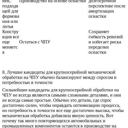
ией,
Производство на основе оснастки
долгосрочной
подходя
перспективе после
щей для
амортизации
формова
оснастки
ния или
литья
Констру
Сохраняет
кция все
гибкость ревизий
еще
Остаться с ЧПУ
и избегает риска
меняетс
переделки
я
оснастки
8. Лучшие кандидаты для крупносерийной механической
обработки на ЧПУ обычно балансируют между спросом и
потребностью в точности
Сильнейшие кандидаты для крупносерийной обработки на
ЧПУ не всегда являются самыми сложными деталями, и они
не всегда самые простые. Обычно это детали, где спрос
достаточно силен, чтобы оправдать оптимизацию процесса,
но потребность в точности все еще достаточно высока, чтобы
механическая обработка добавляла явную ценность. Вот
почему так много повторяющихся автомобильных и
промышленных компонентов остаются в производстве на