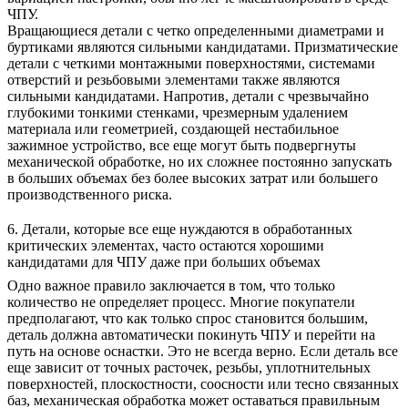
ЧПУ.
Вращающиеся детали с четко определенными диаметрами и
буртиками являются сильными кандидатами. Призматические
детали с четкими монтажными поверхностями, системами
отверстий и резьбовыми элементами также являются
сильными кандидатами. Напротив, детали с чрезвычайно
глубокими тонкими стенками, чрезмерным удалением
материала или геометрией, создающей нестабильное
зажимное устройство, все еще могут быть подвергнуты
механической обработке, но их сложнее постоянно запускать
в больших объемах без более высоких затрат или большего
производственного риска.
6. Детали, которые все еще нуждаются в обработанных
критических элементах, часто остаются хорошими
кандидатами для ЧПУ даже при больших объемах
Одно важное правило заключается в том, что только
количество не определяет процесс. Многие покупатели
предполагают, что как только спрос становится большим,
деталь должна автоматически покинуть ЧПУ и перейти на
путь на основе оснастки. Это не всегда верно. Если деталь все
еще зависит от точных расточек, резьбы, уплотнительных
поверхностей, плоскостности, соосности или тесно связанных
баз, механическая обработка может оставаться правильным