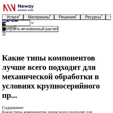
Услуги
Материалы
Решения
Ресурсы
О
Русский
Получить мгновенный расчет
Какие типы компонентов
лучше всего подходят для
механической обработки в
условиях крупносерийного
пр...
Содержание
Какие типы компонентов лучше всего подходят для