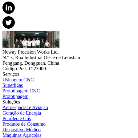
Neway Precision Works Ltd.
N.º 3, Rua Industrial Oeste de Lefushan
Fenggang, Dongguan, China
Código Postal 523000
Serviços
Usinagem CNC
Superligas
Prototipagem CNC
Prototipagem
Soluções
Aeroespacial e Aviação
Geração de Energia
Petróleo e Gás
Produtos de Consumo
Dispositivo Médico
Máquinas Agrícolas