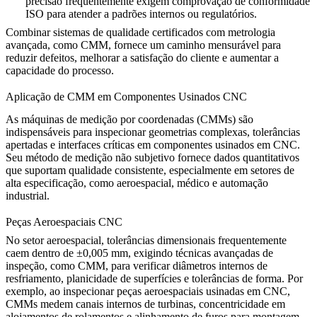
precisão
frequentemente exigem comprovação de conformidade
ISO para atender a padrões internos ou regulatórios.
Combinar sistemas de qualidade certificados com metrologia
avançada, como CMM, fornece um caminho mensurável para
reduzir defeitos, melhorar a satisfação do cliente e aumentar a
capacidade do processo.
Aplicação de CMM em Componentes Usinados CNC
As máquinas de medição por coordenadas (CMMs) são
indispensáveis para inspecionar geometrias complexas, tolerâncias
apertadas e interfaces críticas em componentes usinados em CNC.
Seu método de medição não subjetivo fornece dados quantitativos
que suportam qualidade consistente, especialmente em setores de
alta especificação, como aeroespacial, médico e automação
industrial.
Peças Aeroespaciais CNC
No setor aeroespacial, tolerâncias dimensionais frequentemente
caem dentro de ±0,005 mm, exigindo técnicas avançadas de
inspeção, como CMM, para verificar diâmetros internos de
resfriamento, planicidade de superfícies e tolerâncias de forma. Por
exemplo, ao inspecionar
peças aeroespaciais usinadas em CNC
,
CMMs medem canais internos de turbinas, concentricidade em
alojamentos de rolamentos e alinhamento de furos para montagem