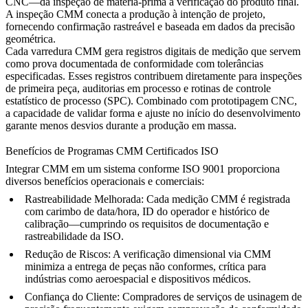
CNC—da inspeção de matéria-prima à verificação do produto final.
A inspeção CMM conecta a produção à intenção de projeto,
fornecendo confirmação rastreável e baseada em dados da precisão
geométrica.
Cada varredura CMM gera registros digitais de medição que servem
como prova documentada de conformidade com tolerâncias
especificadas. Esses registros contribuem diretamente para inspeções
de primeira peça, auditorias em processo e rotinas de controle
estatístico de processo (SPC). Combinado com
prototipagem CNC
,
a capacidade de validar forma e ajuste no início do desenvolvimento
garante menos desvios durante a produção em massa.
Benefícios de Programas CMM Certificados ISO
Integrar CMM em um sistema conforme ISO 9001 proporciona
diversos benefícios operacionais e comerciais:
Rastreabilidade Melhorada:
Cada medição CMM é registrada
com carimbo de data/hora, ID do operador e histórico de
calibração—cumprindo os requisitos de documentação e
rastreabilidade da ISO.
Redução de Riscos:
A verificação dimensional via CMM
minimiza a entrega de peças não conformes, crítica para
indústrias como aeroespacial e dispositivos médicos.
Confiança do Cliente:
Compradores de
serviços de usinagem de