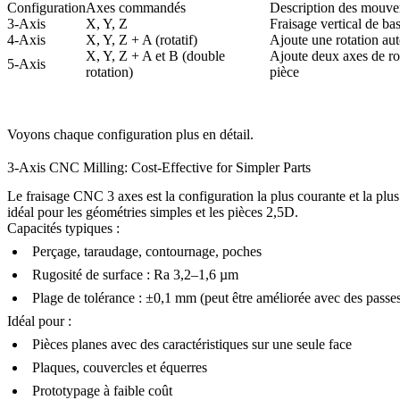
Configuration
Axes commandés
Description des mouv
3-Axis
X, Y, Z
Fraisage vertical de ba
4-Axis
X, Y, Z + A (rotatif)
Ajoute une rotation aut
X, Y, Z + A et B (double
Ajoute deux axes de rot
5-Axis
rotation)
pièce
Voyons chaque configuration plus en détail.
3-Axis CNC Milling: Cost-Effective for Simpler Parts
Le fraisage CNC 3 axes est la configuration la plus courante et la plus
idéal pour les géométries simples et les pièces 2,5D.
Capacités typiques :
Perçage, taraudage, contournage, poches
Rugosité de surface : Ra 3,2–1,6 µm
Plage de tolérance : ±0,1 mm (peut être améliorée avec des passes
Idéal pour :
Pièces planes avec des caractéristiques sur une seule face
Plaques, couvercles et équerres
Prototypage à faible coût