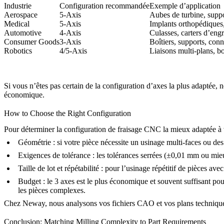
Industrie
Configuration recommandée
Exemple d’application
Aerospace
5-Axis
Aubes de turbine, suppo
Medical
5-Axis
Implants orthopédiques,
Automotive
4-Axis
Culasses, carters d’eng
Consumer Goods
3-Axis
Boîtiers, supports, con
Robotics
4/5-Axis
Liaisons multi-plans, boî
Si vous n’êtes pas certain de la configuration d’axes la plus adaptée,
économique.
How to Choose the Right Configuration
Pour déterminer la configuration de fraisage CNC la mieux adaptée à v
Géométrie
: si votre pièce nécessite un usinage multi-faces ou des
Exigences de tolérance
: les tolérances serrées (±0,01 mm ou mieu
Taille de lot et répétabilité
: pour l’usinage répétitif de pièces avec
Budget
: le 3 axes est le plus économique et souvent suffisant po
les pièces complexes.
Chez
Neway
, nous analysons vos fichiers CAO et vos plans technique
Conclusion: Matching Milling Complexity to Part Requirements