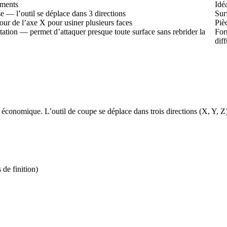
ements
Idé
se — l’outil se déplace dans 3 directions
Sur
our de l’axe X pour usiner plusieurs faces
Pièc
ation — permet d’attaquer presque toute surface sans rebrider la
For
dif
 économique. L’outil de coupe se déplace dans trois directions (X, Y, Z),
 de finition)