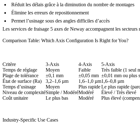
Réduit les délais grâce à la diminution du nombre de montages
Élimine les erreurs de repositionnement
Permet l’usinage sous des angles difficiles d’accès
Les
services de fraisage 5 axes
de Neway accompagnent les secteurs méd
Comparison Table: Which Axis Configuration Is Right for You?
Critère
3-Axis
4-Axis
5-Axis
Temps de réglage
Moyen
Faible
Très faible (1 seul
Plage de tolérance
±0,1 mm
±0,05 mm
±0,01 mm ou plus s
État de surface (Ra)
3,2–1,6 µm
1,6–1,0 µm
1,6–0,8 µm
Temps d’usinage
Moyen
Plus rapide
Le plus rapide (par
Niveau de complexité
Simple / Modéré
Modéré
Élevé / Très élevé
Coût unitaire
Le plus bas
Modéré
Plus élevé (compen
Industry-Specific Use Cases