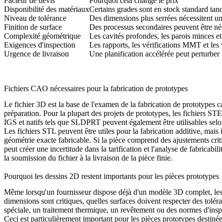
Facteur de devis
Pourquoi cela change le prix
Disponibilité des matériaux
Certains grades sont en stock standard tan
Niveau de tolérance
Des dimensions plus serrées nécessitent un 
Finition de surface
Des processus secondaires peuvent être néc
Complexité géométrique
Les cavités profondes, les parois minces et
Exigences d'inspection
Les rapports, les vérifications MMT et les v
Urgence de livraison
Une planification accélérée peut perturber
Fichiers CAO nécessaires pour la fabrication de prototypes
Le fichier 3D est la base de l'examen de la fabrication de prototypes car
préparation. Pour la plupart des projets de prototypes, les fichiers ST
IGS et natifs tels que SLDPRT peuvent également être utilisables selo
Les fichiers STL peuvent être utiles pour la fabrication additive, ma
géométrie exacte fabricable. Si la pièce comprend des ajustements criti
peut créer une incertitude dans la tarification et l'analyse de fabrica
la soumission du fichier à la livraison de la pièce finie.
Pourquoi les dessins 2D restent importants pour les pièces prototypes
Même lorsqu'un fournisseur dispose déjà d'un modèle 3D complet, les de
dimensions sont critiques, quelles surfaces doivent respecter des toléran
spéciale, un traitement thermique, un revêtement ou des normes d'inspect
Ceci est particulièrement important pour les pièces prototypes destinées