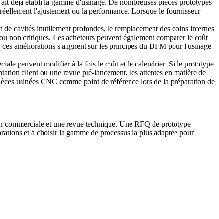
ur ait déjà établi la gamme d'usinage. De nombreuses pièces prototypes
 réellement l'ajustement ou la performance. Lorsque le fournisseur
nt de cavités inutilement profondes, le remplacement des coins internes
es ou non critiques. Les acheteurs peuvent également comparer le coût
 ces améliorations s'alignent sur les principes du
DFM pour l'usinage
ale peuvent modifier à la fois le coût et le calendrier. Si le prototype
entation client ou une revue pré-lancement, les attentes en matière de
 pièces usinées CNC
comme point de référence lors de la préparation de
on commerciale et une revue technique. Une RFQ de prototype
liorations et à choisir la gamme de processus la plus adaptée pour