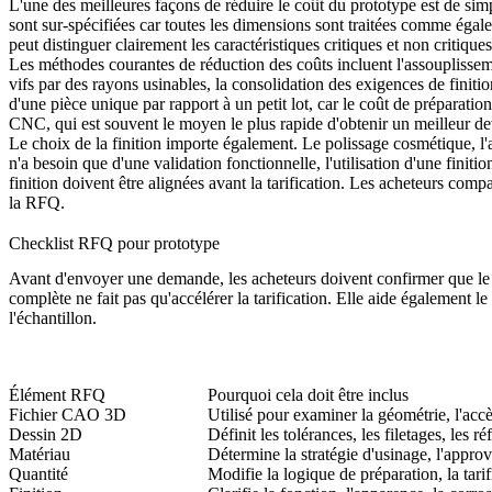
L'une des meilleures façons de réduire le coût du prototype est de sim
sont sur-spécifiées car toutes les dimensions sont traitées comme égal
peut distinguer clairement les caractéristiques critiques et non critiques
Les méthodes courantes de réduction des coûts incluent l'assouplisseme
vifs par des rayons usinables, la consolidation des exigences de finit
d'une pièce unique par rapport à un petit lot, car le coût de préparati
CNC
, qui est souvent le moyen le plus rapide d'obtenir un meilleur de
Le choix de la finition importe également. Le polissage cosmétique, l'an
n'a besoin que d'une validation fonctionnelle, l'utilisation d'une finit
finition doivent être alignées avant la tarification. Les acheteurs comp
la RFQ.
Checklist RFQ pour prototype
Avant d'envoyer une demande, les acheteurs doivent confirmer que l
complète ne fait pas qu'accélérer la tarification. Elle aide également l
l'échantillon.
Élément RFQ
Pourquoi cela doit être inclus
Fichier CAO 3D
Utilisé pour examiner la géométrie, l'accè
Dessin 2D
Définit les tolérances, les filetages, les r
Matériau
Détermine la stratégie d'usinage, l'appro
Quantité
Modifie la logique de préparation, la tarif