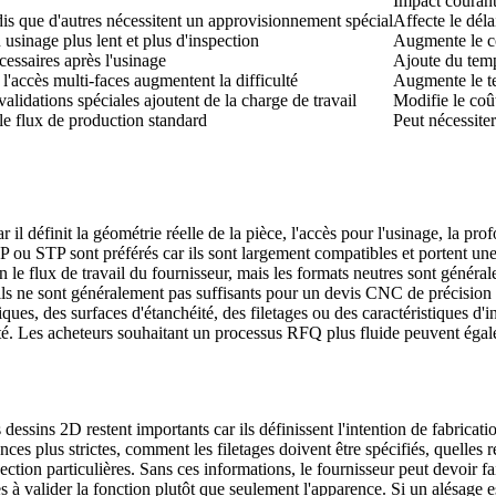
Impact couran
dis que d'autres nécessitent un approvisionnement spécial
Affecte le déla
usinage plus lent et plus d'inspection
Augmente le co
essaires après l'usinage
Ajoute du temp
 l'accès multi-faces augmentent la difficulté
Augmente le t
alidations spéciales ajoutent de la charge de travail
Modifie le coût
 le flux de production standard
Peut nécessite
 il définit la géométrie réelle de la pièce, l'accès pour l'usinage, la pro
EP ou STP sont préférés car ils sont largement compatibles et portent un
n le flux de travail du fournisseur, mais les formats neutres sont géné
is ils ne sont généralement pas suffisants pour un devis CNC de précisi
ques, des surfaces d'étanchéité, des filetages ou des caractéristiques d
bilité. Les acheteurs souhaitant un processus RFQ plus fluide peuvent éga
ssins 2D restent importants car ils définissent l'intention de fabricati
ces plus strictes, comment les filetages doivent être spécifiés, quelles ré
ion particulières. Sans ces informations, le fournisseur peut devoir faire
 à valider la fonction plutôt que seulement l'apparence. Si un alésage es