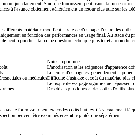
 communiqué clairement. Sinon, le fournisseur peut usiner la pièce corre
ences à l'avance obtiennent généralement un retour plus utile sur les
tol
ar différents matériaux modifient la vitesse d'usinage, l'usure des outils,
uniquement en fonction des performances en usage final. Au stade du proto
nable peut répondre à la même question technique plus tôt et à moindre c
Notes importantes
coût
L'anodisation et les exigences d'apparence doi
ls
Le temps d'usinage est généralement supérieur
aérospatiales ou médicales
Difficulté d'usinage et coût du matériau plus é
Le risque de warpage signifie que l'épaisseur d
extrêmes
Des délais plus longs et des coûts d'outils plus
 avec le fournisseur peut éviter des coûts inutiles. C'est également là 
l'inspection peuvent être examinés ensemble plutôt que séparément.