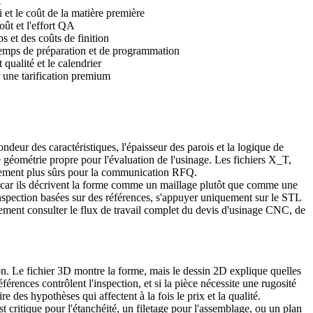
t
i et le coût de la matière première
ût et l'effort QA
s et des coûts de finition
emps de préparation et de programmation
 qualité et le calendrier
r une tarification premium
fondeur des caractéristiques, l'épaisseur des parois et la logique de
e géométrie propre pour l'évaluation de l'usinage. Les fichiers X_T,
ralement plus sûrs pour la communication RFQ.
on car ils décrivent la forme comme un maillage plutôt que comme une
'inspection basées sur des références, s'appuyer uniquement sur le STL
lement consulter le
flux de travail complet du devis d'usinage CNC
, de
on. Le fichier 3D montre la forme, mais le dessin 2D explique quelles
férences contrôlent l'inspection, et si la pièce nécessite une rugosité
 des hypothèses qui affectent à la fois le prix et la qualité.
t critique pour l'étanchéité, un filetage pour l'assemblage, ou un plan