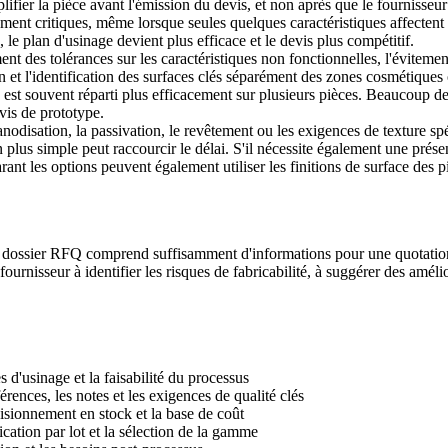
plifier la pièce avant l'émission du devis, et non après que le fournisse
ement critiques, même lorsque seules quelques caractéristiques affectent
, le plan d'usinage devient plus efficace et le devis plus compétitif.
nt des tolérances sur les caractéristiques non fonctionnelles, l'éviteme
ion et l'identification des surfaces clés séparément des zones cosmétiqu
on est souvent réparti plus efficacement sur plusieurs pièces. Beaucoup de
vis de prototype.
odisation, la passivation, le revêtement ou les exigences de texture spéci
ion plus simple peut raccourcir le délai. S'il nécessite également une prés
arant les options peuvent également utiliser les
finitions de surface des
e dossier RFQ comprend suffisamment d'informations pour une quotati
e fournisseur à identifier les risques de fabricabilité, à suggérer des amé
s d'usinage et la faisabilité du processus
éférences, les notes et les exigences de qualité clés
visionnement en stock et la base de coût
ication par lot et la sélection de la gamme