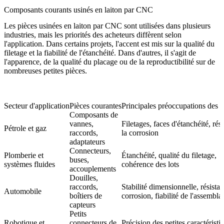
Composants courants usinés en laiton par CNC
Les pièces usinées en laiton par CNC sont utilisées dans plusieurs
industries, mais les priorités des acheteurs diffèrent selon
l'application. Dans certains projets, l'accent est mis sur la qualité du
filetage et la fiabilité de l'étanchéité. Dans d'autres, il s'agit de
l'apparence, de la qualité du placage ou de la reproductibilité sur de
nombreuses petites pièces.
Secteur d'application
Pièces courantes
Principales préoccupations des a
Composants de
vannes,
Filetages, faces d'étanchéité, rés
Pétrole et gaz
raccords,
la corrosion
adaptateurs
Connecteurs,
Plomberie et
Étanchéité, qualité du filetage,
buses,
systèmes fluides
cohérence des lots
accouplements
Douilles,
raccords,
Stabilité dimensionnelle, résistan
Automobile
boîtiers de
corrosion, fiabilité de l'assembla
capteurs
Petits
Robotique et
connecteurs de
Précision des petites caractéristi