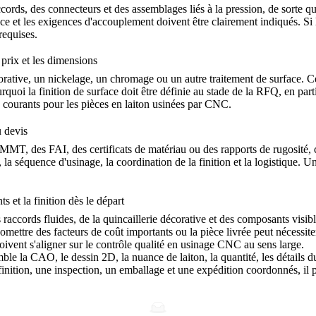
ords, des connecteurs et des assemblages liés à la pression, de sorte que
rance et les exigences d'accouplement doivent être clairement indiqués. 
 requises.
 prix et les dimensions
orative, un nickelage, un chromage ou un autre traitement de surface. Ce
ourquoi la finition de surface doit être définie au stade de la RFQ, en pa
e courants pour les pièces en laiton usinées par CNC
.
u devis
s MMT, des FAI, des certificats de matériau ou des rapports de rugosité, 
x, la séquence d'usinage, la coordination de la finition et la logistique
s et la finition dès le départ
s raccords fluides, de la quincaillerie décorative et des composants visibl
ut omettre des facteurs de coût importants ou la pièce livrée peut nécess
ivent s'aligner sur le
contrôle qualité en usinage CNC
au sens large.
ble la CAO, le dessin 2D, la nuance de laiton, la quantité, les détails du 
e finition, une inspection, un emballage et une expédition coordonnés, i