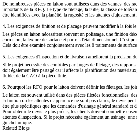
De nombreuses pièces en laiton sont utilisées dans des vannes, des racc
importants de la RFQ. Le type de filetage, la taille, la classe de tolé
être identifiées avec la planéité, la rugosité et les attentes d'ajustement
4. Les exigences de finition et de placage peuvent modifier à la fois le
Les pièces en laiton nécessitent souvent un polissage, une finition déc
corrosion, la texture de surface et parfois l'état dimensionnel. C'est p
Cela doit être examiné conjointement avec les
8 traitements de surfac
5. Les exigences d'inspection et de livraison améliorent la précision d
Si le projet nécessite des contrôles par jauges de filetage, des rapport
doit également être partagé car il affecte la planification des matériau
fluide,
de la CAO à la pièce finie
.
6. Pourquoi les RFQ pour le laiton doivent définir les filetages, les joint
Le laiton est souvent utilisé dans des pièces filetées fonctionnelles, de
la finition ou les attentes d'apparence ne sont pas claires, le devis pe
être plus spécifiques que les demandes d'usinage général standard et do
Pour obtenir le devis le plus précis, les clients doivent soumettre ensem
attentes d'inspection. Si le projet nécessite également un usinage, un
guichet unique
.
Related Blogs