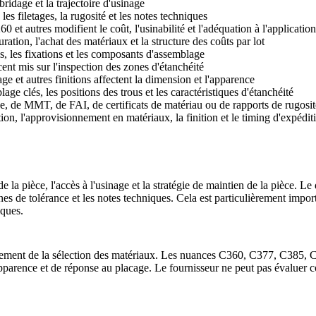
bridage et la trajectoire d'usinage
 les filetages, la rugosité et les notes techniques
t autres modifient le coût, l'usinabilité et l'adéquation à l'application
ration, l'achat des matériaux et la structure des coûts par lot
s, les fixations et les composants d'assemblage
accent mis sur l'inspection des zones d'étanchéité
ge et autres finitions affectent la dimension et l'apparence
lage clés, les positions des trous et les caractéristiques d'étanchéité
age, de MMT, de FAI, de certificats de matériau ou de rapports de rugosit
tion, l'approvisionnement en matériaux, la finition et le timing d'expédit
 pièce, l'accès à l'usinage et la stratégie de maintien de la pièce. Le de
 zones de tolérance et les notes techniques. Cela est particulièrement impo
iques.
ment de la sélection des matériaux. Les nuances C360, C377, C385, C260
apparence et de réponse au placage. Le fournisseur ne peut pas évaluer 