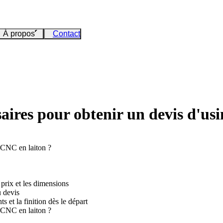
À propos
Contact
saires pour obtenir un devis d'us
e CNC en laiton ?
 prix et les dimensions
u devis
s et la finition dès le départ
e CNC en laiton ?