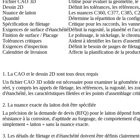
Fichier CAO 3D
Utilisé pour évaluer la géométrie, le 
Dessin 2D
Définit les tolérances, les références,
Nuance de laiton
Les nuances C360, C377, C385, C260 e
Quantité
Détermine la répartition de la configu
Spécification de filetage
Critique pour les raccords, les vanne
Exigences de surface d'étanchéité
Définit la rugosité, la planéité et l'
Finition de surface / Placage
Le polissage, le nickelage, le chroma
Tolérances critiques
Aident à identifier les faces d'assemb
Exigences d'inspection
Définit le besoin de jauges de filet
Calendrier de livraison
Affecte la planification de la produc
1. La CAO et le dessin 2D sont tous deux requis
Un fichier CAO 3D solide est nécessaire pour examiner la géométrie de la
réel, y compris les appels de filetage, les références, la rugosité, les
d'étanchéité, les caractéristiques filetées et les points d'assemblage crit
2. La nuance exacte du laiton doit être spécifiée
La précision de la demande de devis (RFQ) pour le laiton dépend forte
résistance à la corrosion, d'aptitude au forgeage, de comportement d'
simplement « laiton » sans la nuance exacte.
3. Les détails de filetage et d'étanchéité doivent être définis clairement