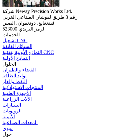
شركة Neway Precision Works Ltd.
رقم 3 طريق لفوشان الصناعي الغربي
فينغغانغ، دونغقوان، الصين
الرمز البريدي 523000
الخدمات
تشغيل CNC
السبائك الفائقة
النماذج الأولية بتقنية CNC
النماذج الأولية
الحلول
الفضاء والطيران
توليد الطاقة
النفط والغاز
المنتجات الاستهلاكية
الأجهزة الطبية
الآلات الزراعية
السيارات
الروبوتات
الأتمتة
المعدات الصناعية
نووي
حول