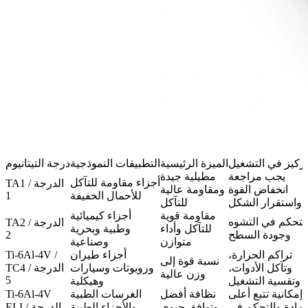
تركيز في التشغيل
الميزة الرئيسية
التطبيقات النموذجية
درجة التيتانيوم
يجب مراجعة
مطيلية جيدة
أجزاء مقاومة للتآكل
TA1 / الدرجة
انخفاض القوة
ومقاومة عالية
للأحمال الخفيفة
1
واستقرار الشكل
للتآكل
مقاومة قوية
أجزاء كيميائية
لتحكم في التشوه
TA2 / الدرجة
للتآكل وأداء
وطبية وبحرية
وجودة السطح
2
متوازن
وصناعية
تراكم الحرارة،
أجزاء طيران
Ti-6Al-4V /
نسبة قوة إلى
وتآكل الأدوات،
وروبوتات وسيارات
TC4 / الدرجة
وزن عالية
5
وتقسية التشغيل
وهيكلية
إمكانية تتبع أعلى
نظافة أفضل
الغرسات الطبية
Ti-6Al-4V
لمادة والتحكم في
وتوافق حيوي
والأجزاء الطبية
ELI / الدرجة