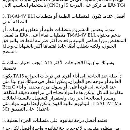
غالبًا ما تركز على الدرجة 5 أو TC4.
باستخدام الحاسب الآلي (CNC)
3. Ti-6Al-4V ELI أفضل عندما تكون المتطلبات الطبية أو متطلبات
النظافة أعلى
عندما يتضمن المشروع متطلبات طبية أو تتعلق بالغرسات، أو
متطلبات نقاء أعلى، غالبًا ما يُفضل Ti-6Al-4V ELI. يدعم محتواه
المنخفض من العناصر البينية توقعات أكثر صرامة للنظافة والتوافق
الحيوي، ولكنه يتطلب أيضًا عادةً اهتمامًا أكبر بالشهادات وحالة
السطح.
4. يجب اختيار سبائك TA15 وسبائك نوع بيتا للاحتياجات الأكثر
تخصصًا
يكون TA15 ذا صلة عند الحاجة إلى أداء أقوى في درجات الحرارة
العالية أو موجه نحو الطيران. يمكن النظر في سبائك نوع بيتا مثل
Beta C عند الحاجة إلى قوة أعلى، أو سلوك مرن محدد، أو أداء
مقاومة للتآكل، ولكن هذه المواد تحتاج إلى مراجعة دقيقة للتكلفة،
ومسار المعالجة الحرارية، واستقرار التشغيل. بالنسبة لعائلات
Ti-5Al-5V-5Mo-
التيتانيوم عالية القوة، يمكن أيضًا تقييم مواد مثل
اعتمادًا على التطبيق.
3Cr
5. تعتمد أفضل درجة تيتانيوم على متطلبات الجزء الفعلية
من منظور هندسي، لا توجد درجة تيتانيوم واحدة أفضل لكل جزء