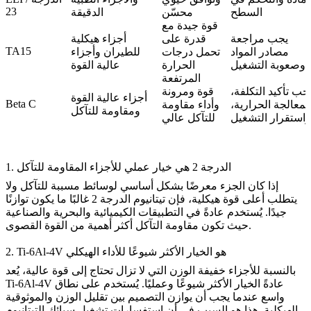
23
السطح
محسّن
الدقيقة
قوة جيدة مع
يجب مراجعة
قدرة على
أجزاء هيكلية
TA15
مصادر المواد
تحمل درجات
للطيران وأجزاء
وصعوبة التشغيل
الحرارة
عالية القوة
المرتفعة
جب تأكيد التكلفة،
قوة ومرونة
أجزاء عالية القوة
Beta C
لمعالجة الحرارية،
وأداء مقاومة
ومقاومة للتآكل
واستقرار التشغيل
للتآكل عالي
1. الدرجة 2 هي خيار عملي للأجزاء المقاومة للتآكل
إذا كان الجزء معرضًا بشكل أساسي لوسائط مسببة للتآكل ولا
يتطلب أعلى قوة هيكلية، فإن تيتانيوم الدرجة 2 غالبًا ما يكون توازنًا
جيدًا. يُستخدم عادةً في التطبيقات الكيميائية والبحرية والصناعية
حيث تكون مقاومة التآكل أكثر أهمية من القوة القصوى.
2. Ti-6Al-4V هو الخيار الأكثر شيوعًا للأداء الهيكلي
بالنسبة للأجزاء خفيفة الوزن التي لا تزال تحتاج إلى قوة عالية، يُعد
Ti-6Al-4V عادةً الخيار الأكثر شيوعًا وعمليًا. يُستخدم على نطاق
واسع عندما يجب أن يوازن التصميم بين تقليل الوزن والموثوقية
الهيكلية. هذا هو السبب في أن استفسارات
تشغيل سبائك التيتانيوم