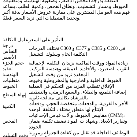
التكلفة بدرجة النحاس الأصفر، وصعوبة الهندسة، ومتطلبات
الخيوط، ومسار التشطيب، ونطاق الفحص، وكمية الطلب. يساعد
فهم هذه العوامل المشترين على مقارنة عروض الأسعار بدقة أكبر
وتحديد المتطلبات التي تزيد السعر فعليًا.
التأثير على السعر
عامل التكلفة
درجة
تختلف الدرجات C360 و C377 و C385 و C260 في
النحاس
التكلفة الخام وسلوك التشغيل
الأصفر
زيادة المواد ووقت الماكينة يزيدان التكلفة الإجمالية
حجم الجزء
الثقوب الصغيرة، والأخاديد العميقة، وهندسة التركيب
تعقيد
المعقدة تزيد من وقت التشغيل
الهندسة
الخيوط الداخلية والخارجية والمخروطية وخيوط
متطلبات
الإغلاق تتطلب المزيد من التحكم في العملية
الخيوط
إضافة التلميع، والطلاء، والسفع الرملي، والتنظيف
إنهاء السطح
بالفرشاة تكاليف معالجة ثانوية
الأجزاء الفردية، والدفعات منخفضة الحجم، ودفعات
الكمية
الإنتاج لها منطق مختلف لتكلفة الوحدة
مقاييس الخيوط، وآلات قياس الإحداثيات (CMM)،
وتقارير الأبعاد، وشهادات المواد تضيف تكلفة ضمان
الفحص
الجودة
الوظائف العاجلة قد تقلل من كفاءة الجدولة ومرونة
وقت التسليم