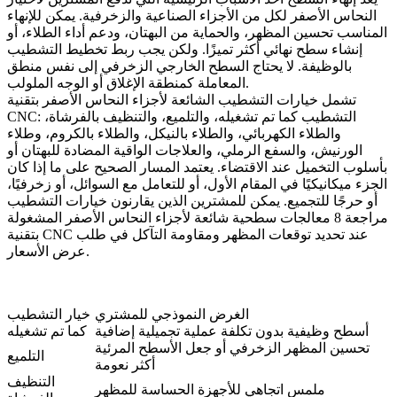
النحاس الأصفر لكل من الأجزاء الصناعية والزخرفية. يمكن للإنهاء
المناسب تحسين المظهر، والحماية من البهتان، ودعم أداء الطلاء، أو
إنشاء سطح نهائي أكثر تميزًا. ولكن يجب ربط تخطيط التشطيب
بالوظيفة. لا يحتاج السطح الخارجي الزخرفي إلى نفس منطق
المعاملة كمنطقة الإغلاق أو الوجه الملولب.
تشمل خيارات التشطيب الشائعة لأجزاء النحاس الأصفر بتقنية
CNC: التشطيب كما تم تشغيله، والتلميع، والتنظيف بالفرشاة،
والطلاء الكهربائي، والطلاء بالنيكل، والطلاء بالكروم، وطلاء
الورنيش، والسفع الرملي، والعلاجات الواقية المضادة للبهتان أو
بأسلوب التخميل عند الاقتضاء. يعتمد المسار الصحيح على ما إذا كان
الجزء ميكانيكيًا في المقام الأول، أو للتعامل مع السوائل، أو زخرفيًا،
أو حرجًا للتجميع. يمكن للمشترين الذين يقارنون خيارات التشطيب
مراجعة
8 معالجات سطحية شائعة لأجزاء النحاس الأصفر المشغولة
عند تحديد توقعات المظهر ومقاومة التآكل في طلب
بتقنية CNC
عرض الأسعار.
الغرض النموذجي للمشتري
خيار التشطيب
أسطح وظيفية بدون تكلفة عملية تجميلية إضافية
كما تم تشغيله
تحسين المظهر الزخرفي أو جعل الأسطح المرئية
التلميع
أكثر نعومة
التنظيف
ملمس اتجاهي للأجهزة الحساسة للمظهر