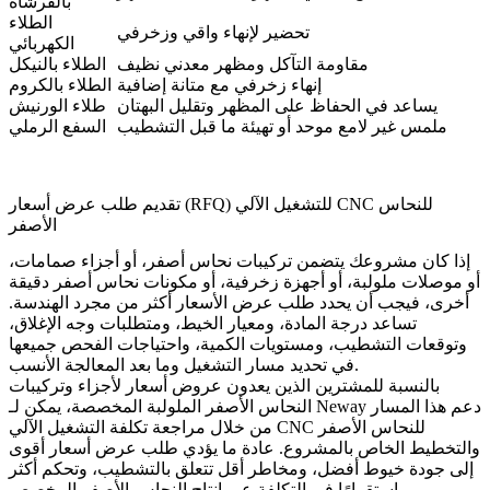
بالفرشاة
الطلاء
تحضير لإنهاء واقي وزخرفي
الكهربائي
مقاومة التآكل ومظهر معدني نظيف
الطلاء بالنيكل
إنهاء زخرفي مع متانة إضافية
الطلاء بالكروم
يساعد في الحفاظ على المظهر وتقليل البهتان
طلاء الورنيش
ملمس غير لامع موحد أو تهيئة ما قبل التشطيب
السفع الرملي
تقديم طلب عرض أسعار (RFQ) للتشغيل الآلي CNC للنحاس
الأصفر
إذا كان مشروعك يتضمن تركيبات نحاس أصفر، أو أجزاء صمامات،
أو موصلات ملولبة، أو أجهزة زخرفية، أو مكونات نحاس أصفر دقيقة
أخرى، فيجب أن يحدد طلب عرض الأسعار أكثر من مجرد الهندسة.
تساعد درجة المادة، ومعيار الخيط، ومتطلبات وجه الإغلاق،
وتوقعات التشطيب، ومستويات الكمية، واحتياجات الفحص جميعها
في تحديد مسار التشغيل وما بعد المعالجة الأنسب.
بالنسبة للمشترين الذين يعدون عروض أسعار لأجزاء وتركيبات
النحاس الأصفر الملولبة المخصصة، يمكن لـ Neway دعم هذا المسار
تكلفة التشغيل الآلي CNC للنحاس الأصفر
من خلال مراجعة
والتخطيط الخاص بالمشروع. عادة ما يؤدي طلب عرض أسعار أقوى
إلى جودة خيوط أفضل، ومخاطر أقل تتعلق بالتشطيب، وتحكم أكثر
استقرارًا في التكلفة عبر إنتاج النحاس الأصفر المخصص.