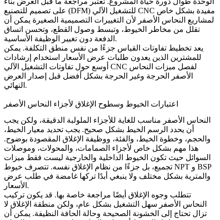
الوحدة طوال دورة حياة المشروع. تعتبر مراجعة ما قبل العرض بناءً
مفيدة بشكل خاص
تصميم للتصنيع (DFM) للتشغيل الآلي CNC
على
لمشاريع النحاس الأصفر لأن التغييرات التصميمية الصغيرة يمكن أن
تقلل من مخاطر الخيوط، وتبسط وصول القطع، وتحسن اتساق
الدفعة دون تغيير الوظيفة الأساسية.
يعد تخطيط تفاوتات القياس جزءًا من نفس منطق التكلفة. يمكن
للمشترين الذين يعدون طلبات عرض الأسعار استخدام إرشادات
لفصل ميزات النحاس
تفاوتات التشغيل الآلي CNC
أوسع حول
الأصفر الحرجة وغير الحرجة بشكل أفضل قبل إصدار العرض
النهائي.
اعتبارات الخيوط وسطوح الإغلاق لأجزاء النحاس الأصفر
النحاس الأصفر مناسب للغاية للأجزاء الملولبة الدقيقة، ولكن يجب
أن يحدد الرسم الخيط بشكل صحيح. يجب تحديد معيار الخيط،
والحجم، وخطوة الخيط، والفئة، ووظيفة الإغلاق المقصودة بوضوح.
هذا مهم بشكل خاص لأجزاء الصمامات، والمحولات، وموصلات
السوائل حيث تكون الخيوط الداخلية والخارجية ليست فقط ميزات
تجميع، بل جزءًا من نظام الإغلاق نفسه. تتصرف خيوط NPT و BSP
والمترية بشكل مختلف ولا ينبغي أبدًا تركها غامضة في طلب عرض
الأسعار.
تتطلب وجوه الإغلاق أيضًا مراجعة خاصة بها. قد يكون تركيب
النحاس الأصفر سهل التشغيل بشكل عام، ولكن منطقة الإغلاق لا
تزال تحتاج إلى الخشونة الصحيحة وحالة الحافة النظيفة. يمكن أن