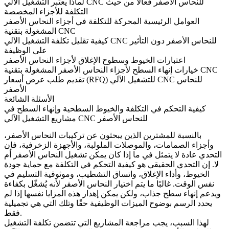
لماذا يعتبر التشغيل الآلي CNC للنحاس الأصفر فعالاً من حيث
التكلفة للأجزاء المخصصة
العوامل الرئيسية المحركة للتكلفة في أجزاء النحاس الأصفر
المشغولة بتقنية CNC
كيفية تقليل تكلفة التشغيل الآلي CNC للنحاس الأصفر دون التأثير
على الوظيفة
اعتبارات الخيوط وسطوح الإغلاق لأجزاء النحاس الأصفر
خيارات إنهاء السطح لأجزاء النحاس الأصفر المشغولة بتقنية CNC
تقديم طلب عرض أسعار (RFQ) للتشغيل الآلي CNC للنحاس
الأصفر
الأسئلة الشائعة
كيفية التحكم في التكلفة والخيوط السطحية وإنهاء السطح في
مشاريع التشغيل الآلي CNC للنحاس الأصفر
بالنسبة للمشترين الذين يبحثون عن تركيبات النحاس الأصفر،
وأجزاء الصمامات، والموصلات الملولبة، والأجهزة الزخرفية، فإن
التحدي عادة لا يتمثل في ما إذا كان يمكن تشغيل النحاس الأصفر أم
لا. إن التحدي الحقيقي هو كيفية التحكم في التكلفة مع حماية جودة
الخيوط، وأداء الإغلاق، واتساق التشطيب، وموثوقية التسليم في
نفس الوقت. غالبًا ما يتم اختيار النحاس الأصفر لأنه يُشغّل بكفاءة
ويدعم إنهاء سطح جذاب، ولكن يمكن إهدار هذه المزايا نفسها إذا لم
يحدد الرسم بوضوح الميزات الوظيفية حقًا وتلك التي هي تجميلية
فقط.
لهذا السبب، يجب مراجعة المشاريع التي تتضمن
تكلفة التشغيل