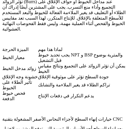
تؤثر الزوائد (Burrs) عند مداخل الخيوط أو حواف الإغلاق على
التجميع وأداء منع التسرب. يجب على المشترين أيضًا إدراك أن
الطلاء أو التغليف قد يغير الملاءمة الفعالة للخيوط والبعد المستخدم
للأسطح المتعلقة بالإغلاق. للإنتاج المتكرر، لهذا السبب تعد مقاييس
الخيوط والفحص أثناء العملية مهمة، وليس فقط الفحوصات النهائية
العشوائية.
لماذا هذا مهم
الميزة الحرجة
يجب تحديد خيوط NPT و BSP والمترية بوضوح
معيار الخيط
قبل التشغيل
يمكن أن تؤثر الزوائد على التجميع ونتائج مقياس
زوائد مدخل الخيط
الخيط
جودة السطح تؤثر على موثوقية الإغلاق
خشونة وجه الإغلاق
تأثير الطلاء على
تراكم الطلاء قد يغير الملاءمة والتشابك
الخيوط
فحص خيوط
يدعم التكرار في دفعات الإنتاج
الدفعة
خيارات إنهاء السطح لأجزاء النحاس الأصفر المشغولة بتقنية CNC
يعد إنهاء السطح أحد الأسباب الرئيسية التي تدفع المشترين لاختيار