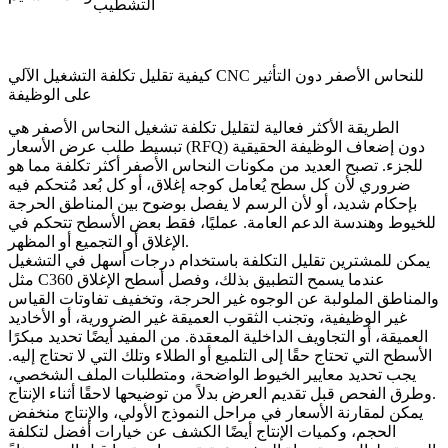
التشطيب
كيفية تقليل تكلفة التشغيل الآلي CNC للنحاس الأصفر دون التأثير
على الوظيفة
الطريقة الأكثر فعالية لتقليل تكلفة تشغيل النحاس الأصفر هي
تبسيط طلب عرض الأسعار (RFQ) دون إضعاف الوظيفة الحقيقية
للجزء. تصبح العديد من مكونات النحاس الأصفر أكثر تكلفة مما هو
ضروري لأن كل سطح يُعامل كوجه إغلاق، أو كل بُعد مُتحكم فيه
بإحكام شديد، أو لأن الرسم لا يفصل بوضوح بين المناطق الحرجة
للخيوط وهندسة الدعم العامة. عمليًا، فقط بعض الأسطح تتحكم في
الإغلاق أو التجميع أو المظهر.
يمكن للمشترين تقليل التكلفة باستخدام درجات أسهل في التشغيل
مثل C360 عندما يسمح التطبيق بذلك، وفصل أسطح الإغلاق
والمناطق الملولبة عن الوجوه غير الحرجة، وتخفيف تفاوتات القياس
غير الوظيفية، وتجنب الثقوب العميقة غير الضرورية، أو الأخاديد
العميقة، أو التجاويف الداخلية المعقدة. من المفيد أيضًا تحديد مبكرًا
الأسطح التي تحتاج حقًا إلى التلميع أو الطلاء وتلك التي لا تحتاج إليه.
يجب تحديد معايير الخيوط الواضحة، ومتطلبات الملف الشخصي،
وطرق الفحص قبل تقديم العرض بدلاً من توضيحها لاحقًا أثناء الإنتاج.
يمكن لمقارنة الأسعار في مراحل النموذج الأولي، والإنتاج منخفض
الحجم، وكميات الإنتاج أيضًا الكشف عن خيارات أفضل لتكلفة