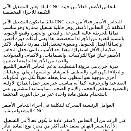
لماذا يعتبر التشغيل الآلي CNC للنحاس الأصفر فعالاً من حيث
التكلفة للأجزاء المخصصة
غالبًا ما يكون التشغيل الآلي CNC للنحاس الأصفر فعالاً من حيث
التكلفة لأن النحاس الأصفر يوفر قابلية تشغيل ممتازة وهو مناسب
تمامًا للخرطة عالية السرعة، والطحن، والحفر، وقطع الخيوط.
بالنسبة للعديد من الأجزاء المخصصة، هذا يعني أوقات دورة أقصر،
واتساقًا أفضل للخيوط، وصعوبة تشغيل أقل مقارنة بالمواد الأكثر
صلابة أو الأقل استقرارًا. وهذا أحد الأسباب التي تجعل النحاس
الأصفر خيارًا قويًا للتركيبات، والصمامات، والأكمام، والمحولات،
والعديد من الأجزاء الدقيقة الصغيرة.
ميزة أخرى هي مرونة التشطيب. يدعم النحاس الأصفر التلميع،
والطلاء الكهربائي، والتنظيف بالفرشاة، والسفع الرملي، وعمليات
أخرى موجهة نحو المظهر، مما يجعله مفيدًا لكل من المكونات
الصناعية والزخرفية. كما أنه مناسب عبر سير عمل النماذج الأولية،
و
التصنيع منخفض الحجم
، و
الإنتاج الضخم
، مما يساعد المشترين على
استخدام منطق مادة واحدة عبر مراحل التوريد المختلفة.
العوامل الرئيسية المحركة للتكلفة في أجزاء النحاس الأصفر
المشغولة بتقنية CNC
على الرغم من أن النحاس الأصفر عادة ما يكون فعالاً في التشغيل،
إلا أن السعر النهائي يعتمد على أكثر من مجرد نوع المادة. تتأثر